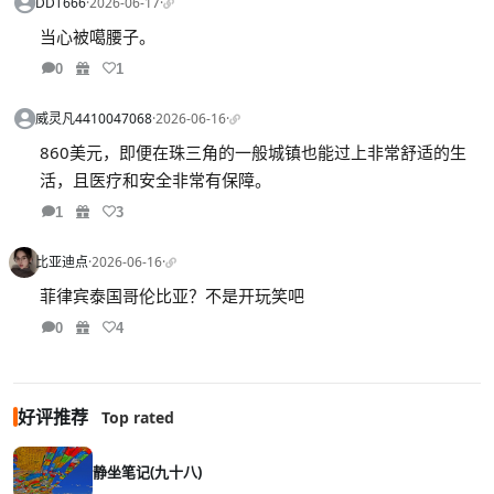
DDT666
·
2026-06-17
·
当心被噶腰子。
0
1
威灵凡4410047068
·
2026-06-16
·
860美元，即便在珠三角的一般城镇也能过上非常舒适的生
活，且医疗和安全非常有保障。
1
3
比亚迪点
·
2026-06-16
·
菲律宾泰国哥伦比亚？不是开玩笑吧
0
4
好评推荐
Top rated
静坐笔记(九十八)