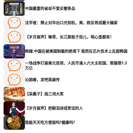
中国最富的省却不爱买奢侈品
法学者：禁止对华出口光刻机，美、欧反将成最大输家
【岁月留声】锋哥，长江那股子劲儿，咱心里都有！
韩媒:中国在被美国制裁的绝境下 竟然在芯片技术上反超韩国
一场战争打崩美元信用，人民币涌入六大主权国，熊猫债1.3
万亿
沁园春，发吧英雄传
【采桑子】阅三词大笑
【岁月留声】把眼泪讲成笑话的人
我能天天吃方便面吗?健康吗?