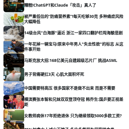
糟糕!ChatGPT和Claude「攻击」真人了
被严重低估的“防癌营养素”!每天吃够30克 多种癌症风险
大幅降低
14级台风"白海豚"逼近 浙江一家四口翻护栏闯海酿悲剧
一年花掉一辆宝马!原来中年男人"失去性欲"的标志 从这
件事开始
马斯克放大招:168亿美元自建超级芯片厂 挑战ASML
男子背痛硬扛3天 心肌大面积坏死
中国需要特高压 很多国家不是做不出来 而是不需要
横滨赛张本智和兄妹双双登顶夺冠 韩乔生:国乒要正视差
距
女教师病休17年拒绝退休 只为继续领取5000多欧工资?