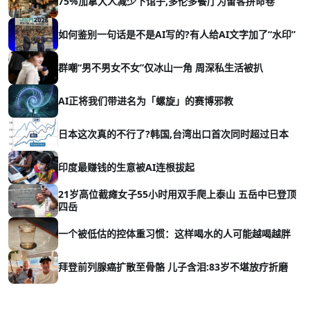
75%加拿大人减少下馆子,多伦多餐厅为留客拼命卷
如何鉴别一句话是不是AI写的?有人给AI文字加了“水印”
群嘲“男不男女不女”仅冰山一角 周深私生活被扒
AI正将我们带进名为「螺旋」的赛博邪教
日本这次真的不行了?韩国,台湾出口首次同时超过日本
印度最赚钱的生意被AI连根拔起
21岁高位截瘫女子55小时用双手爬上泰山 五岳中已登顶
四岳
一个被低估的控体重习惯：这样喝水的人可能越喝越胖
拜登前列腺癌扩散至骨骼 儿子含泪:83岁不堪放疗折磨