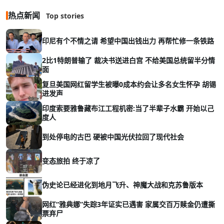
热点新闻
Top stories
印尼有个不情之请 希望中国出钱出力 再帮忙修一条铁路
2比1特朗普输了 裁决书送进白宫 不给美国总统留半分情
面
复旦美国网红留学生被曝0成本约会让多名女生怀孕 胡锡
进发声
印度索要雅鲁藏布江工程机密:当了半辈子水霸 开始以己
度人
到处停电的古巴 硬被中国光伏拉回了现代社会
变态旅拍 终于凉了
伪史论已经进化到地月飞升、神魔大战和克苏鲁版本
网红“雅典娜”失踪3年证实已遇害 家属交百万赎金仍遭撕
票弃尸