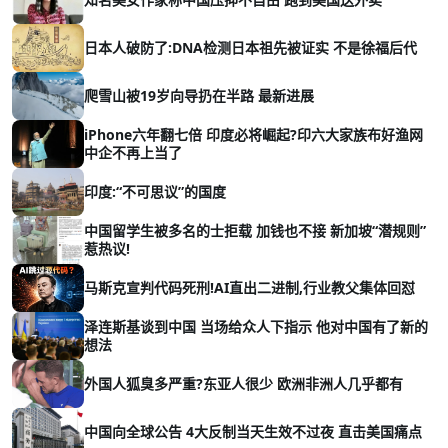
日本人破防了:DNA检测日本祖先被证实 不是徐福后代
爬雪山被19岁向导扔在半路 最新进展
iPhone六年翻七倍 印度必将崛起?印六大家族布好渔网
中企不再上当了
印度:“不可思议”的国度
中国留学生被多名的士拒载 加钱也不接 新加坡“潜规则”
惹热议!
马斯克宣判代码死刑!AI直出二进制,行业教父集体回怼
泽连斯基谈到中国 当场给众人下指示 他对中国有了新的
想法
外国人狐臭多严重?东亚人很少 欧洲非洲人几乎都有
中国向全球公告 4大反制当天生效不过夜 直击美国痛点