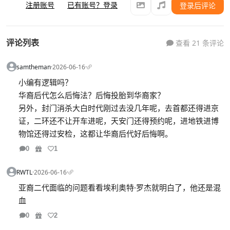
注册账号
已有账号？登录
登录后评论
评论列表
查看 21 条评论
samtheman
·
2026-06-16
·
小编有逻辑吗？
华裔后代怎么后悔法？后悔投胎到华裔家？
另外，封门消杀大白时代刚过去没几年呢，去首都还得进京
证，二环还不让开车进呢，天安门还得预约呢，进地铁进博
物馆还得过安检，这都让华裔后代好后悔啊。
0
1
RWTL
·
2026-06-16
·
亚裔二代面临的问题看看埃利奥特·罗杰就明白了，他还是混
血
0
2