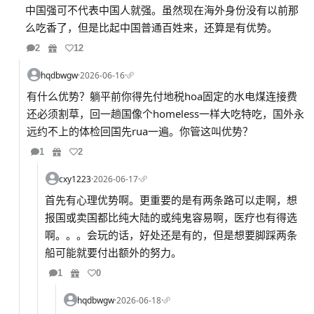
中国强可不代表中国人就强。虽然现在海外身份没有以前那
么吃香了，但是比起中国普通百姓来，还算是有优势。
2
12
hqdbwgw
·
2026-06-16
·
有什么优势？躺平前你得先付地税hoa固定的水电煤连接费
还必须割草，回一趟国像个homeless一样大吃特吃，国外永
远约不上的体检回国先rua一遍。你管这叫优势？
1
2
cxy1223
·
2026-06-17
·
首先有心理优势啊。更重要的是有两条路可以走啊，想
报国或卖国都比纯大陆的或纯鬼容易啊，医疗也有得选
啊。。。会玩的话，好处还是有的，但是想要脚踩两条
船可能就要付出额外的努力。
1
0
hqdbwgw
·
2026-06-18
·