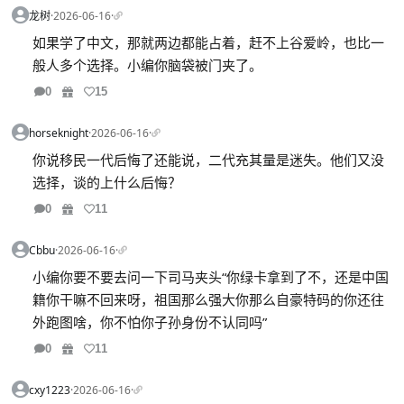
龙树
·
2026-06-16
·
如果学了中文，那就两边都能占着，赶不上谷爱岭，也比一
般人多个选择。小编你脑袋被门夹了。
0
15
horseknight
·
2026-06-16
·
你说移民一代后悔了还能说，二代充其量是迷失。他们又没
选择，谈的上什么后悔？
0
11
Cbbu
·
2026-06-16
·
小编你要不要去问一下司马夹头“你绿卡拿到了不，还是中国
籍你干嘛不回来呀，祖国那么强大你那么自豪特码的你还往
外跑图啥，你不怕你子孙身份不认同吗”
0
11
cxy1223
·
2026-06-16
·