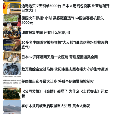
边骂边买!7天锁单5000台 日本人用钱包投票 比亚迪踹开
日本大门
德国火车停摆1小时 乘客砸窗透气 中国游客误机损失
4000元
印度报复美国 还有什么招没用?
20多名中国游客被拒登机“大反转”!谁给这些粉丝撒泼的
底气?
日本82岁阿嬤两天跑一次医院 背后原因逼哭全网
数万蟾蜍宝宝过马路!沈阳市民志愿者接力守护生命通道
美国做出迄今最大让步 将赋予伊朗霍峡控制权
《父母爱情》《金婚》都塌了 为什么《士兵突击》还立
着
霍尔木兹海峡重启取得重大进展 黄金大爆发