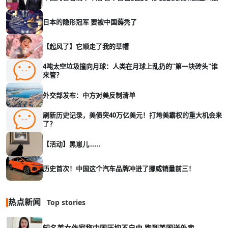
日本的隐形冠军 要被中国薅秃了
【起风了】它顺走了我的草帽
4吨太空垃圾撞向月球：人类在月球上乱扔的"第一块砖头"谁
来管？
外交部发布：中方对美反制清单
刷新历史记录，美债突40万亿美元！打垮美霸权的重大机会来
了？
【活动】黑崽儿……
历史首次！中国这个汽车品牌冲进了挪威销量前三！
热点新闻
Top stories
知名美女作家称中国压抑不自由 跑到美国送外卖