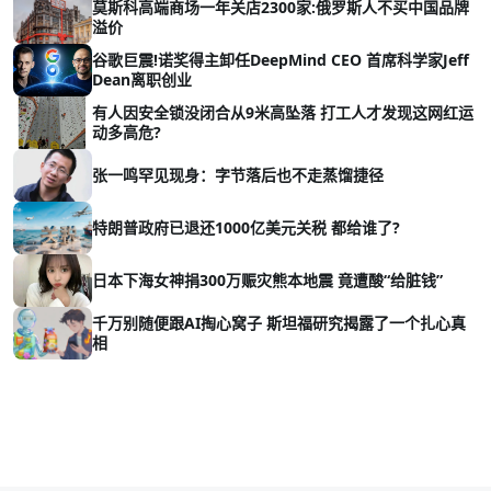
莫斯科高端商场一年关店2300家:俄罗斯人不买中国品牌
溢价
谷歌巨震!诺奖得主卸任DeepMind CEO 首席科学家Jeff
Dean离职创业
有人因安全锁没闭合从9米高坠落 打工人才发现这网红运
动多高危?
张一鸣罕见现身：字节落后也不走蒸馏捷径
特朗普政府已退还1000亿美元关税 都给谁了?
日本下海女神捐300万赈灾熊本地震 竟遭酸“给脏钱”
千万别随便跟AI掏心窝子 斯坦福研究揭露了一个扎心真
相