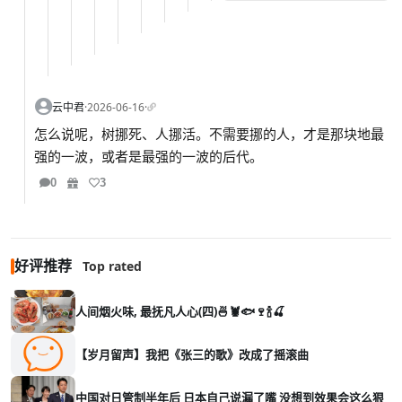
云中君
·
2026-06-16
·
怎么说呢，树挪死、人挪活。不需要挪的人，才是那块地最
强的一波，或者是最强的一波的后代。
0
3
好评推荐
Top rated
人间烟火味, 最抚凡人心(四)🍜🦞🐟🍷🍾🍒
【岁月留声】我把《张三的歌》改成了摇滚曲
中国对日管制半年后 日本自己说漏了嘴 没想到效果会这么狠