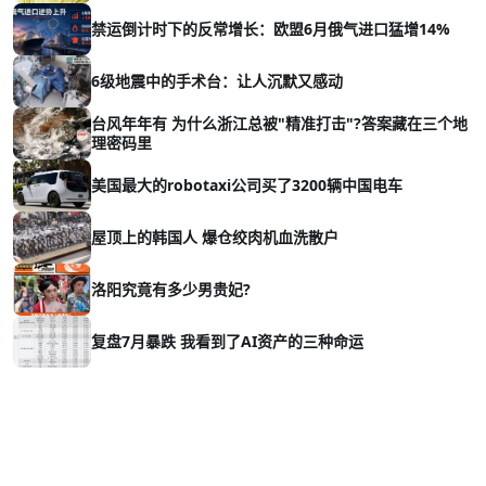
禁运倒计时下的反常增长：欧盟6月俄气进口猛增14%
6级地震中的手术台：让人沉默又感动
台风年年有 为什么浙江总被"精准打击"?答案藏在三个地
理密码里
美国最大的robotaxi公司买了3200辆中国电车
屋顶上的韩国人 爆仓绞肉机血洗散户
洛阳究竟有多少男贵妃?
复盘7月暴跌 我看到了AI资产的三种命运