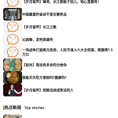
【岁月留声】锋哥，长江那股子劲儿，咱心里都有！
中国最富的省却不爱买奢侈品
【岁月留声】长江之歌
沁园春，发吧英雄传
一场战争打崩美元信用，人民币涌入六大主权国，熊猫债1.3
万亿
【轻舟】我没有多余的分给你
我能天天吃方便面吗?健康吗?
【岁月留声】把眼泪讲成笑话的人
热点新闻
Top stories