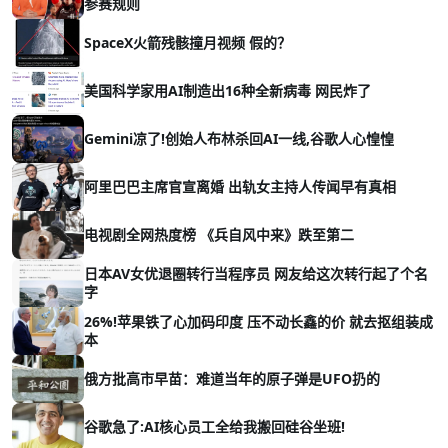
参赛规则
SpaceX火箭残骸撞月视频 假的？
美国科学家用AI制造出16种全新病毒 网民炸了
Gemini凉了!创始人布林杀回AI一线,谷歌人心惶惶
阿里巴巴主席官宣离婚 出轨女主持人传闻早有真相
电视剧全网热度榜 《兵自风中来》跌至第二
日本AV女优退圈转行当程序员 网友给这次转行起了个名
字
26%!苹果铁了心加码印度 压不动长鑫的价 就去抠组装成
本
俄方批高市早苗：难道当年的原子弹是UFO扔的
谷歌急了:AI核心员工全给我搬回硅谷坐班!