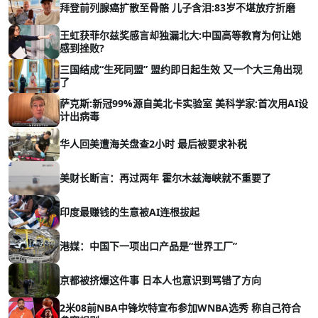
拜登前列腺癌扩散至骨骼 儿子含泪:83岁不堪放疗折磨
王虹获菲尔兹奖感言却独漏北大:中国高等教育为何让她
感到挫败?
三国结成“生死同盟” 盟约即日起生效 又一个大三角出现
了
萨克斯:新冠99%源自美北卡实验室 美科学家:首次用AI设
计出病毒
华人回美遭海关盘查2小时 最后被要求补税
美财长断言：再过两年 霍尔木兹海峡就不重要了
印度最赚钱的生意被AI连根拔起
港媒：中国下一项出口产品是“世界工厂”
京都被挤爆这件事 日本人也意识到骂错了方向
2米08前NBA中锋坎特宣布参加WNBA选秀 称自己符合