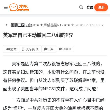
登录
注册
闲聊三国
·
刀锋
☆★★声望品衔R12★★☆
·
2026-06-15 09:07
美军是自己主动撤回三八线的吗？
2000+
繁体
大字阅读
3 评
美军是因为第二次战役被志愿军赶回三八线的，
这其实是妇幼皆知的，本没有什么问题，在之前也没
有任何争议。但自从沈志华购买了苏联解密档案，里
面出现了美国当年的NSC81文件，这就成了问题！
一方面是中共对历史的不尊重在人们心目中已经
成为“惯犯”，一张反应开国大典的油画就根据不同的