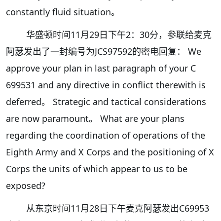
constantly fluid situation。
华盛顿时间11月29日下午2：30分，参联给麦克
阿瑟发出了一封编号为JCS97592的密电回复： We
approve your plan in last paragraph of your C
699531 and any directive in conflict therewith is
deferred。 Strategic and tactical considerations
are now paramount。 What are your plans
regarding the coordination of operations of the
Eighth Army and X Corps and the positioning of X
Corps the units of which appear to us to be
exposed?
从东京时间11月28日下午麦克阿瑟发出C69953