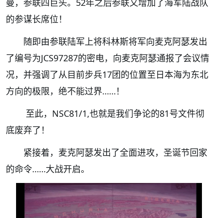
曼，参联四巨头。52年之后参联又增加了海军陆战队
的参谋长席位！
随即由参联陆军上将科林斯将军向麦克阿瑟发出
了编号为JCS97287的密电，向麦克阿瑟通报了会议情
况，并强调了从目前步兵17团的位置至日本海为东北
方向的极限，绝不能过界……！
至此，NSC81/1,也就是我们争论的81号文件彻
底废弃了！
紧接着，麦克阿瑟发出了全面进攻，圣诞节回家
的命令……大战开启。