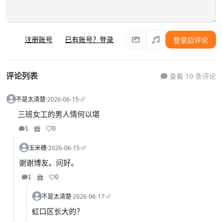
注册账号
已有账号？登录
登录后评论
评论列表
查看 10 条评论
不是太清楚
·
2026-06-15
·
三班女工的男人情何以堪
1
0
玉米穗
·
2026-06-15
·
谢谢博友。问好。
1
0
不是太清楚
·
2026-06-17
·
虹口区长大的？