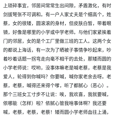
上琐碎事宜，邻居间常常生出间隙，矛盾激化，有时
剑拔弩张不可调和。有一户人家丈夫是个细高个，姓
蔡，女的很矮，圆滚滚的身材，但皮肤白皙，带着眼
镜，好像是哪里的小学或中学老师。与他们家紧挨着
门的邻居，女的是个工厂里做三班的工人。这两个女
的都说上海话，有一次为了晒被子事情争吵起来，吵
着吵着话题一拐弯走向毫不相干的去处，那矮而圆的
小学老师说：哎哟，没事体嘛老是喊老蔡，老蔡是我
爱人，轮得到你喊吗？你要喊，喊你家老余去呀。老
蔡，老蔡，喊得还来得个嗲，听了都腻心（恶心）。
那个三班女工寸步不让说：唉，我欢喜，我就要喊，
侬哪能（怎样）啦？侬腻心管我啥事体啊？我还要
喊，老蔡，老蔡，老蔡！矮而圆小学老师血往上涌，