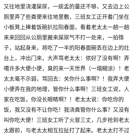
又往地里浇灌屎尿，一痰盂的量还不够，又去边上公
厕里弄了些粪便来往地里敷，三班女工正开着门坐在
小板凳上捧着饭碗扒拉阳春面，看着老太太一趟一趟
来来回回从公厕里搬来屎尿气不打一处来，一拍筷
子，站起身来，将吃了一半的阳春面碗丢在边上的灶
台上，冲出门来，大声骂老太太：侬好了没有啊！弄
噶许多大便小便，臭的来一天世界（一塌糊涂）！老
太太毫不示弱，骂回去：关你什么事啊？！我弄大便
小便弄在我的地理，管你什么事啊！三班女工说，人
家在吃饭，你没长眼睛啊？！老太太说：你吃你的
饭，我又没有不让你吃！我浇粪管你什么事？又没有
叫你吃大便！三班女工听了火冒三丈，几步抢到老太
太跟前，与老太太相互拉扯打了起来。老太太打不过