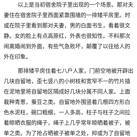
以上是当初宿舍院子里出现的一个场景。那对夫
妻住在宿舍院子里西面紧靠围墙的一排矮平房里。时
或在院子里看到那对夫妻，男的白面书生，看着很文
静。女的脸上有点高原红，外表也很知性。不料那次
闹离婚闹到外面，有些气急败坏，颠覆了以往给人的
外在印象。
那排矮平房住着七八户人家，门前空地被开辟出
几块自留地，歪七竖八的小树枝和宽窄不一的竹片插
在泥地里将自留地区隔成好几块分属不同人家。上面
栽种青葱，蚕豆之类。自留地外围竖着几根四方形白
色水泥柱，碗口粗细，一人多高，柱子与柱子之间拉
着晾晒衣服的绳子，绳子上几乎常年晾晒着被子，被
单之类。为了抢占晒被子被单之处，抑或为了自留地