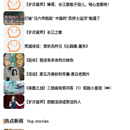
【岁月留声】锋哥，长江那股子劲儿，咱心里都有！
打破“马六甲困局” 中国的“苏伊士运河”跑通了
【岁月留声】长江之歌
荒城诗话：赏析风吟兄《沁园春.童年》
【轻舟】我没有多余的分给你
【活动】那五月美妙的早晨-黑白老照片
《涿鹿之战》三部曲有奖问答（1）奖励小皇冠（👑）
【岁月留声】把眼泪讲成笑话的人
热点新闻
Top stories