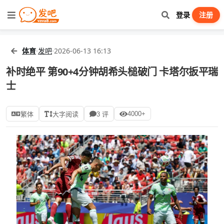
登录
注册
体育
·
发吧
·
2026-06-13 16:13
补时绝平 第90+4分钟胡希头槌破门 卡塔尔扳平瑞
士
4000+
繁体
大字阅读
3 评