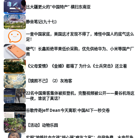
比大疆更火的“中国特产” 横扫东南亚
静坐笔记(九十七)
一查中国家底，美国这才发现不得了，难怪中国人的底气这么
足！
硬气！长鑫拒绝苹果低价采购，优先供给华为、小米等国产厂
商
《父母爱情》《金婚》都塌了 为什么《士兵突击》还立着
【镜照不己】（2）灰袍客
22名中国乘客集体被拒登机，完整视频被公开——曼谷机场这
一夜，谁说了真话？
谷歌传奇Jeff Dean今天离职 中国AI下一秒交卷
【活动】动物乐园
实探“地铁吐血女孩”胡心瑶“病友之家”：住宿免费，水电气免