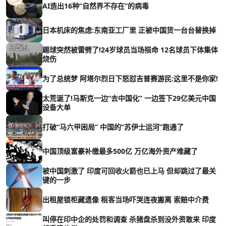
AI造出16种“自然界不存在”的病毒
日本机床的焦虑:东南亚工厂里 正被中国货一台台替换掉
踢球突然被雷劈了!24岁球员当场殒命 12名球员下体集体
烧伤
为了总统梦 阿塔尔烈日下怒怼吉普赛游民:这里不是你家!
太荒诞了!马斯克一边“去中国化” 一边签下29亿美元中国
设备大单
打破“马六甲困局” 中国的“苏伊士运河”跑通了
中国顶级富豪补缴最多500亿 万亿海外资产难藏了
被中国刺激了 印度可回收火箭也已上马 但却跳过了最关
键的一步
出租屋锁柜藏遗像 租客当场吓哭连夜搬离 索赔中介费
叫停在印中企的处罚和调查 杀猪盘杀到没外资敢来 印度