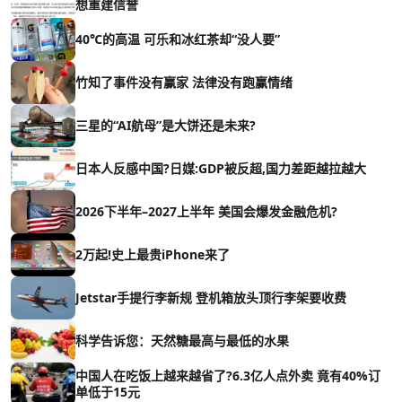
想重建信誉
40℃的高温 可乐和冰红茶却“没人要”
竹知了事件没有赢家 法律没有跑赢情绪
三星的“AI航母”是大饼还是未来?
日本人反感中国?日媒:GDP被反超,国力差距越拉越大
2026下半年–2027上半年 美国会爆发金融危机?
2万起!史上最贵iPhone来了
Jetstar手提行李新规 登机箱放头顶行李架要收费
科学告诉您：天然糖最高与最低的水果
中国人在吃饭上越来越省了?6.3亿人点外卖 竟有40%订
单低于15元