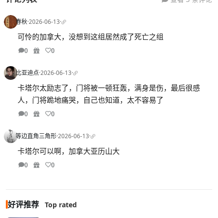
春秋
·
2026-06-13
·
可怜的加拿大，没想到这组居然成了死亡之组
0
0
比亚迪点
·
2026-06-13
·
卡塔尔太励志了，门将被一顿狂轰，满身是伤，最后很感
人，门将跪地痛哭，自己也知道，太不容易了
0
0
等边直角三角形
·
2026-06-13
·
卡塔尔可以啊，加拿大亚历山大
0
0
好评推荐
Top rated