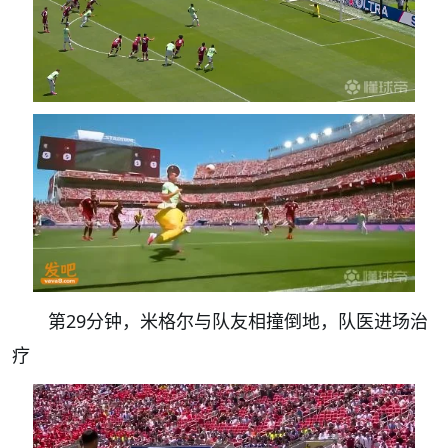
第29分钟，米格尔与队友相撞倒地，队医进场治
疗