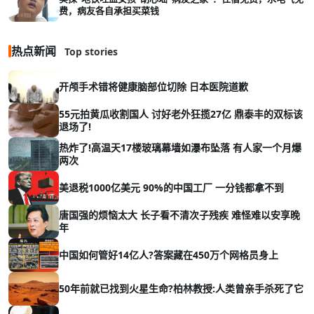
费，病友各自承担买菜钱
热点新闻
Top stories
开颅手术错将健康脑部位切除 日本医院道歉
55元拍黄瓜收割国人 讨好老外狂揽27亿 鼎泰丰的双标该
退场了!
热炸了!高温天17楼玻璃幕墙如瀑布坠落 有人家一个月爆
两次
美退税1000亿美元 90%的中国工厂 一分钱都拿不到
唐国强的烦恼太大 长子看不清次子残疾 难怪难以安享晚
年
中国如何管好14亿人?答案藏在450万个网格员身上
50年前就已找到火星生命?柏林教授:人类曾亲手杀死了它