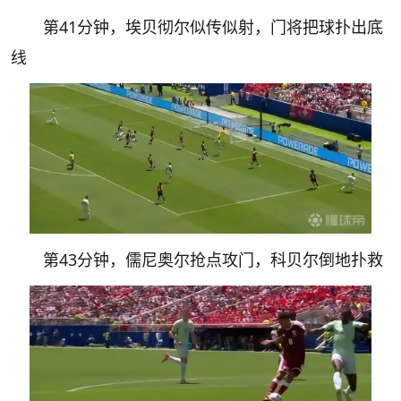
第41分钟，埃贝彻尔似传似射，门将把球扑出底
线
第43分钟，儒尼奥尔抢点攻门，科贝尔倒地扑救