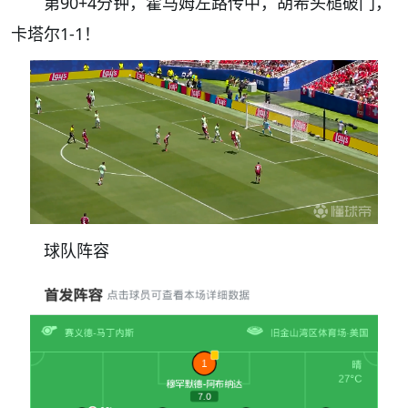
第90+4分钟，霍马姆左路传中，胡希头槌破门，
卡塔尔1-1！
球队阵容