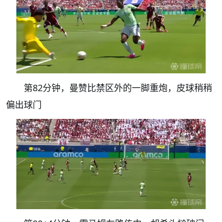
第82分钟，曼赞比禁区外的一脚重炮，皮球稍稍
偏出球门