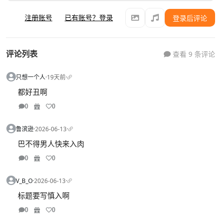
注册账号
已有账号？登录
登录后评论
评论列表
查看 9 条评论
只想一个人
·
19天前
·
都好丑啊
0
0
鲁滨逊
·
2026-06-13
·
巴不得男人快来入肉
0
0
V_B_O
·
2026-06-13
·
标题要写慎入啊
0
0