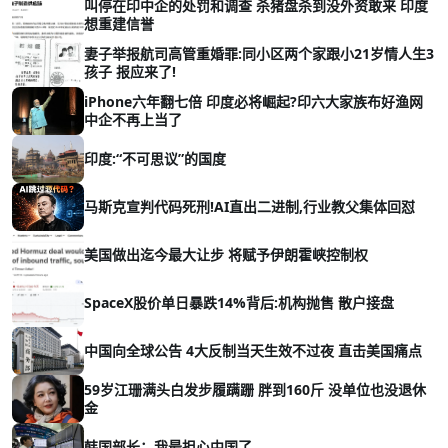
叫停在印中企的处罚和调查 杀猪盘杀到没外资敢来 印度
想重建信誉
妻子举报航司高管重婚罪:同小区两个家跟小21岁情人生3
孩子 报应来了!
iPhone六年翻七倍 印度必将崛起?印六大家族布好渔网
中企不再上当了
印度:“不可思议”的国度
马斯克宣判代码死刑!AI直出二进制,行业教父集体回怼
美国做出迄今最大让步 将赋予伊朗霍峡控制权
SpaceX股价单日暴跌14%背后:机构抛售 散户接盘
中国向全球公告 4大反制当天生效不过夜 直击美国痛点
59岁江珊满头白发步履蹒跚 胖到160斤 没单位也没退休
金
韩国部长：我最担心中国了