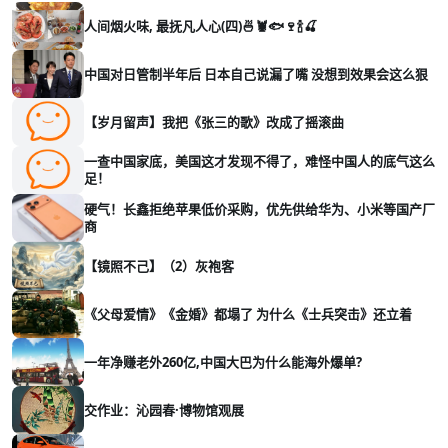
人间烟火味, 最抚凡人心(四)🍜🦞🐟🍷🍾🍒
中国对日管制半年后 日本自己说漏了嘴 没想到效果会这么狠
【岁月留声】我把《张三的歌》改成了摇滚曲
一查中国家底，美国这才发现不得了，难怪中国人的底气这么
足！
硬气！长鑫拒绝苹果低价采购，优先供给华为、小米等国产厂
商
【镜照不己】（2）灰袍客
《父母爱情》《金婚》都塌了 为什么《士兵突击》还立着
一年净赚老外260亿,中国大巴为什么能海外爆单?
交作业：沁园春·博物馆观展