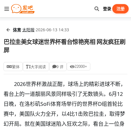
登录
注册
体育
·
太阳报
·
2026-06-13 14:33
巴拉圭美女球迷世界杯看台惊艳亮相 网友疯狂刷
屏
22000+
繁体
大字阅读
9 评
2026世界杯激战正酣，球场上的精彩进球不断，
看台上的一道靓丽风景同样吸引了无数镜头。6月12
日晚，在洛杉矶SoFi体育场举行的世界杯D组首轮比
赛中，美国队火力全开，以4比1击败巴拉圭，取得梦
幻开局。就在美国球迷陷入狂欢之际，看台上一位身