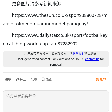
更多图片请参考新闻来源
https://www.thesun.co.uk/sport/38800728/m
arisol-olmedo-guarani-model-paraguay/
https://www.dailystar.co.uk/sport/football/ey
e-catching-world-cup-fan-37282992
用户发布内容分享，若违规侵权，请
联系我们
核实删除
User-generated content. For violations or DMCA,
contact us
for
removal
收藏
礼物
9
6
分享