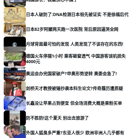
日本人破防了:DNA检测日本祖先被证实 不是徐福后代
日本82岁阿嬤两天跑一次医院 背后原因逼哭全网
月球背面最可怕的发现 人类发现了不该存在的东西!
德国火车停摆1小时 乘客砸窗透气 中国游客误机损失
4000元
奥运会办完国家破产?申奥形势逆转 奥委会急了!
剑桥天才教授被锤抄袭本科生论文?传奇履历遭质疑
长鑫没让苹果占到便宜 但全场消费大概是果粉买单
防不胜防!这个夏天 别出去旅游了
外国人狐臭多严重?东亚人很少 欧洲非洲人几乎都有