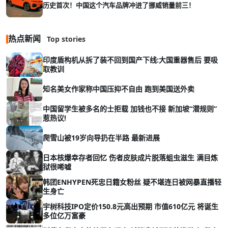
历史首次！中国这个汽车品牌冲进了挪威销量前三！
热点新闻
Top stories
印度盾构机从拆了装不回到国产下线:大国重器售后 要吸
取教训
知名美女作家称中国压抑不自由 跑到美国送外卖
中国留学生被多名的士拒载 加钱也不接 新加坡“潜规则”
惹热议!
爬雪山被19岁向导扔在半路 最新进展
日本核爆幸存者回忆 伤者皮肤成片脱落蛆虫滋生 满目炼
狱很唏嘘
韩团ENHYPEN死忠日籍女粉丝 疑不堪连日被网暴直播轻
生身亡
宇树科技IPO定价150.8元高出预期 市值610亿元 将诞生
多位亿万富豪