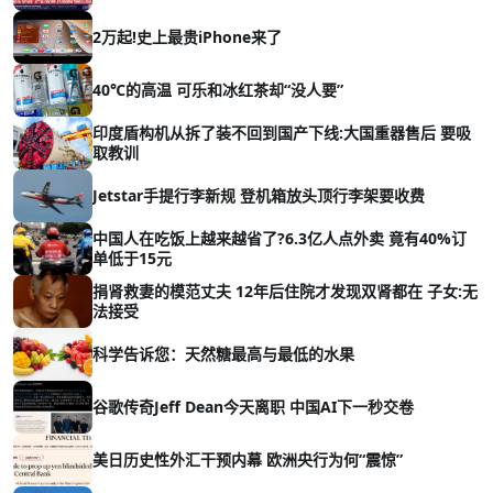
2万起!史上最贵iPhone来了
40℃的高温 可乐和冰红茶却“没人要”
印度盾构机从拆了装不回到国产下线:大国重器售后 要吸
取教训
Jetstar手提行李新规 登机箱放头顶行李架要收费
中国人在吃饭上越来越省了?6.3亿人点外卖 竟有40%订
单低于15元
捐肾救妻的模范丈夫 12年后住院才发现双肾都在 子女:无
法接受
科学告诉您：天然糖最高与最低的水果
谷歌传奇Jeff Dean今天离职 中国AI下一秒交卷
美日历史性外汇干预内幕 欧洲央行为何“震惊”