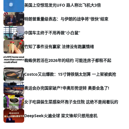
美国上空惊现发光UFO 路人称比飞机大3倍
特朗普重量级表态：与伊朗的战争将“很快”结束
中国车主终于不用再做“小白鼠”
竹知了事件没有赢家 法律没有跑赢情绪
蜘蛛侠若活在2026年的纽约 可能连房子都租不起
Costco又出爆款：15寸铸铁锅太划算 一上架被疯抢
奥运会办完国家破产?申奥形势逆转 奥委会急了!
女子吃袋装生菜感染环孢子虫住院 这绝不是闹着玩的
DeepSeek火遍全球 梁文锋却只想用座机