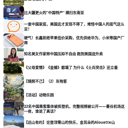
比大疆更火的“中国特产” 横扫东南亚
一查中国家底，美国这才发现不得了，难怪中国人的底气这么
足！
硬气！长鑫拒绝苹果低价采购，优先供给华为、小米等国产厂
商
知名美女作家称中国压抑不自由 跑到美国送外卖
《父母爱情》《金婚》都塌了 为什么《士兵突击》还立着
【镜照不己】（2）灰袍客
【活动】动物乐园
22名中国乘客集体被拒登机，完整视频被公开——曼谷机场这
一夜，谁说了真话？
【远山有约】论登顶雪山的快乐，金耳朵的Alouette山