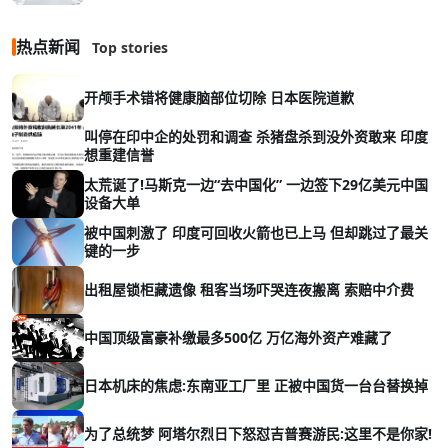
热点新闻
Top stories
开颅手术错将健康脑部位切除 日本医院道歉
叫停在印中企的处罚和调查 杀猪盘杀到没外资敢来 印度
想重建信誉
太荒诞了!马斯克一边“去中国化” 一边签下29亿美元中国
设备大单
被中国刺激了 印度可回收火箭也已上马 但却跳过了最关
键的一步
出租屋锁柜藏遗像 租客当场吓哭连夜搬离 索赔中介费
中国顶级富豪补缴最多500亿 万亿海外资产难藏了
日本机床的焦虑:东南亚工厂里 正被中国货一台台替换掉
为了总统梦 阿塔尔烈日下怒怼吉普赛游民:这里不是你家!