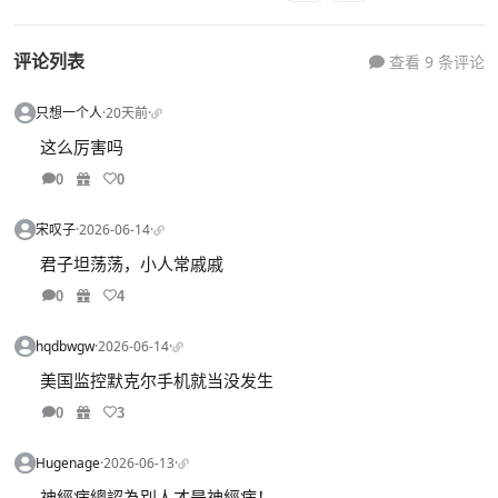
评论列表
查看 9 条评论
只想一个人
·
20天前
·
这么厉害吗
0
0
宋叹子
·
2026-06-14
·
君子坦荡荡，小人常戚戚
0
4
hqdbwgw
·
2026-06-14
·
美国监控默克尔手机就当没发生
0
3
Hugenage
·
2026-06-13
·
神經病總認為別人才是神經病！