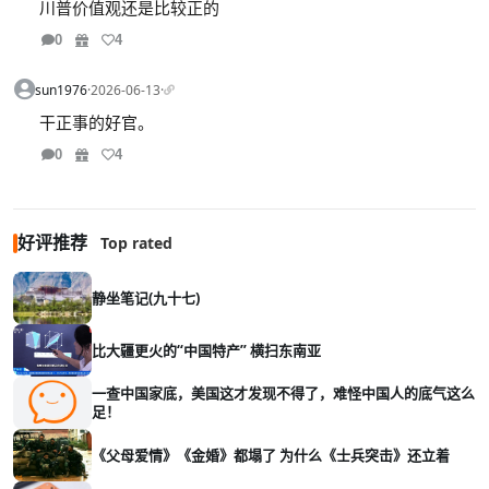
川普价值观还是比较正的
0
4
sun1976
·
2026-06-13
·
干正事的好官。
0
4
好评推荐
Top rated
静坐笔记(九十七)
比大疆更火的“中国特产” 横扫东南亚
一查中国家底，美国这才发现不得了，难怪中国人的底气这么
足！
《父母爱情》《金婚》都塌了 为什么《士兵突击》还立着