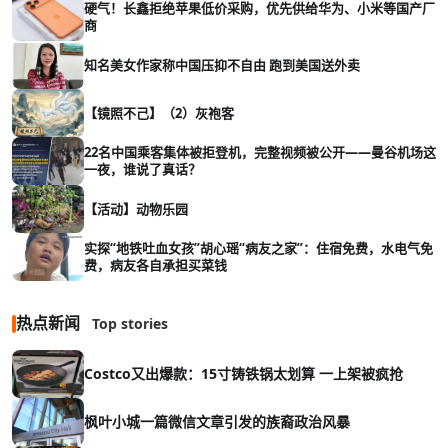
硬气！长鑫拒绝苹果低价采购，优先供给华为、小米等国产厂
商
知名美女作家称中国压抑不自由 跑到美国送外卖
【镜照不己】（2）灰袍客
22名中国乘客集体被拒登机，完整视频被公开——曼谷机场这
一夜，谁说了真话？
【活动】动物乐园
实探“地铁吐血女孩”胡心瑶“病友之家”：住宿免费，水电气免
费，病友各自承担买菜钱
热点新闻
Top stories
Costco又出爆款：15寸铸铁锅太划算 一上架被疯抢
枫叶小城一篇微信文章引发的族裔政治风暴