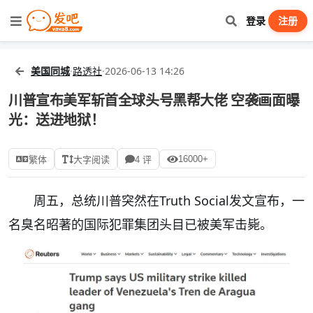
登录
注册
美国同城
·
路透社
·
2026-06-13 14:26
川普宣布美军斩首全球头号黑帮大佬 空袭画面曝
光：送进地狱！
16000+
繁体
大字阅读
4 评
周五，总统川普突然在Truth Social发文宣布，一
名臭名昭著的国际犯罪集团头目已被美军击毙。