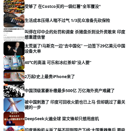
受够了 在Costco买的一袋红薯"全军覆没"
生活成本压得人喘不过气 1/3民众准备先砍保险
叫停在印中企的处罚和调查 杀猪盘杀到没外资敢来 印度
想重建信誉
太荒诞了!马斯克一边“去中国化” 一边签下29亿美元中国
设备大单
40℃的高温 可乐和冰红茶却“没人要”
2万起!史上最贵iPhone来了
中国顶级富豪补缴最多500亿 万亿海外资产难藏了
被中国刺激了 印度可回收火箭也已上马 但却跳过了最关
键的一步
DeepSeek火遍全球 梁文锋却只想用座机
印度盾构机从拆了装不回到国产下线:大国重器售后 要吸