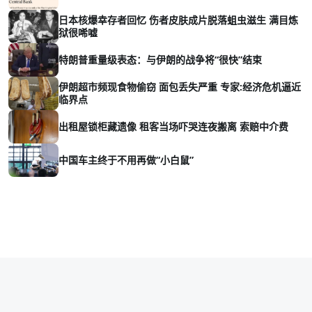
日本核爆幸存者回忆 伤者皮肤成片脱落蛆虫滋生 满目炼
狱很唏嘘
特朗普重量级表态：与伊朗的战争将“很快”结束
伊朗超市频现食物偷窃 面包丢失严重 专家:经济危机逼近
临界点
出租屋锁柜藏遗像 租客当场吓哭连夜搬离 索赔中介费
中国车主终于不用再做“小白鼠”