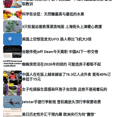
取教训
科学告诉您：天然糖最高与最低的水果
3只松鼠幼崽跌落滚烫地面 上海街头上演暖心救援
美国上空惊现发光UFO 路人称比飞机大3倍
谷歌传奇Jeff Dean今天离职 中国AI下一秒交卷
蜘蛛侠若活在2026年的纽约 可能连房子都租不起
中国人在吃饭上越来越省了?6.3亿人点外卖 竟有40%订
单低于15元
女子吃袋装生菜感染环孢子虫住院 这绝不是闹着玩的
Jetstar手提行李新规 登机箱放头顶行李架要收费
美日历史性外汇干预内幕 欧洲央行为何“震惊”