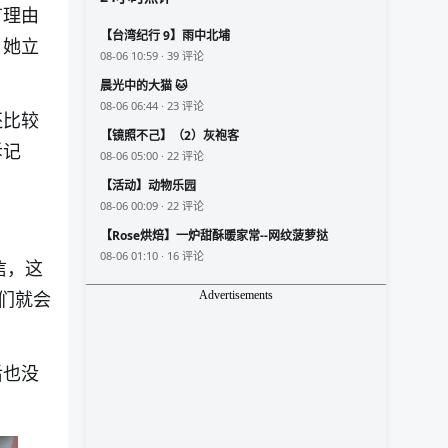
有理由
【台湾纪行 9】雨中北埔
，她立
08-06 10:59 · 39 评论
晨光中的大猫 🐱
08-06 06:44 · 23 评论
还比较
【镜照不己】（2）灰袍客
诉记
08-06 05:00 · 22 评论
【活动】动物乐园
08-06 00:09 · 22 评论
【Rose烘焙】一炉甜酥暖家常--网纹菠萝挞
08-06 01:10 · 16 评论
信，这
们就会
Advertisements
后也没