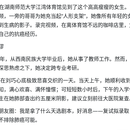
者在湖南师范大学江湾体育馆见到了这个高高瘦瘦的女生
频，一旁的哥哥为她充当起“人形支架”，她像所有年轻的
到生病的影子。录完视频，在离体育馆不远的咖啡店里，
自己的抗癌经历。
谬
20年，从西南民族大学毕业后，她从事了教师工作。然而
深思熟虑之下，她决定跨专业考研。
，是刻在刘巧心底极致悲喜交织的一天。当天上午，她顺利收
知，满心欢喜、满怀憧憬；可短短数小时后，下午的入学
生在她肺部查出约五厘米阴影，建议立刻前往大医院复查
朋友圈：我是拿了什么天选剧本，好消息——复试拟录取
不排除肺癌可能。