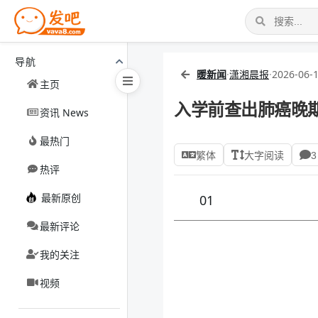
导航
暖新闻
·
潇湘晨报
·
2026-06-1
主页
入学前查出肺癌晚
资讯 News
最热门
繁体
大字阅读
3
热评
最新原创
01
最新评论
我的关注
视频