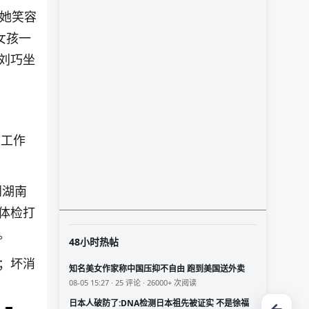
。她笑容
女孩一
刘巧坐
，工作
到湖南
体检打
。
48小时热帖
；坏消
知名美女作家称中国压抑不自由 跑到美国送外卖
08-05 15:27 · 25 评论 · 26000+ 次阅读
日本人破防了:DNA检测日本祖先被证实 不是徐福