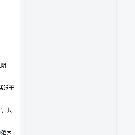
米阴
活跃于
’，其
师范大