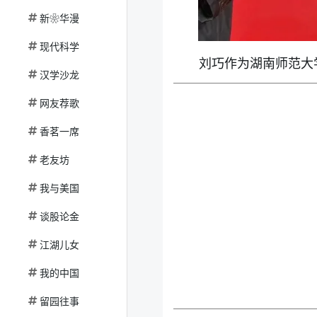
新❀华漫
现代科学
刘巧作为湖南师范大
汉学沙龙
网友荐歌
香茗一席
老友坊
我与美国
谈股论金
江湖儿女
我的中国
留园往事