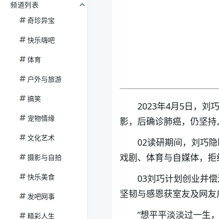
频道列表
奇珍异宝
快乐嗨吧
体育
户外与旅游
搞笑
2023年4月5日
宠物情缘
影，后确诊肺癌，仍坚持
文化艺术
02读研期间，刘巧
戏剧、体育与自媒体，拒
摄影与自拍
快乐美食
03刘巧计划创业并
坚韧与感恩获室友及网友
发吧网事
“想平平淡淡过一生
精彩人生