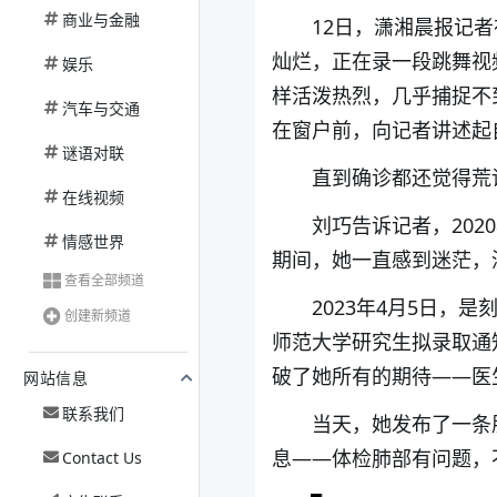
商业与金融
12日，潇湘晨报记
灿烂，正在录一段跳舞视
娱乐
样活泼热烈，几乎捕捉不
汽车与交通
在窗户前，向记者讲述起
谜语对联
直到确诊都还觉得荒
在线视频
刘巧告诉记者，20
情感世界
期间，她一直感到迷茫，
查看全部频道
2023年4月5日
创建新频道
师范大学研究生拟录取通
破了她所有的期待——医
网站信息
联系我们
当天，她发布了一条
息——体检肺部有问题，
Contact Us