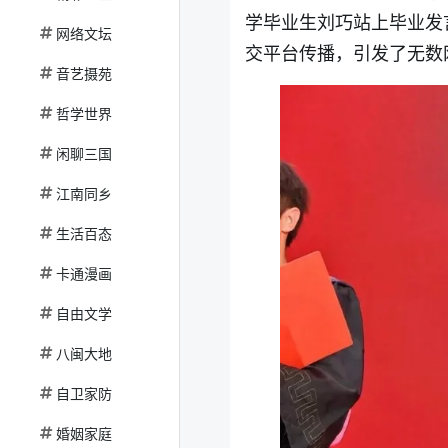
学毕业生刘巧站上毕业发
网络文坛
交平台传播，引发了无数
音艺摄苑
哲学世界
闲聊三国
江南同乡
生活百态
卡通漫画
自由文学
八闽大地
自卫家防
婚姻家庭