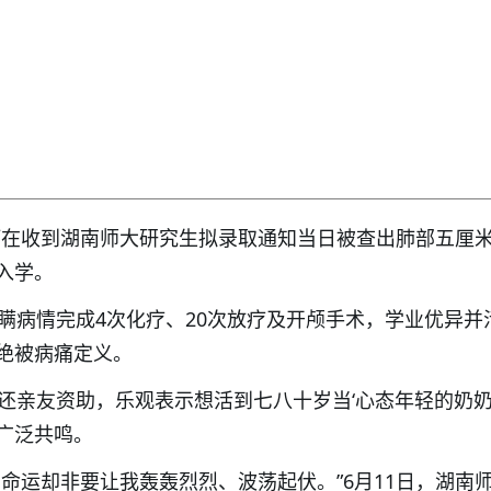
，刘巧在收到湖南师大研究生拟录取通知当日被查出肺部五厘
入学。
隐瞒病情完成4次化疗、20次放疗及开颅手术，学业优异并
绝被病痛定义。
偿还亲友资助，乐观表示想活到七八十岁当‘心态年轻的奶奶
广泛共鸣。
，命运却非要让我轰轰烈烈、波荡起伏。”6月11日，湖南