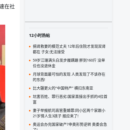
速在社
12小时热帖
捐肾救妻的模范丈夫 12年后住院才发现双肾
都在 子女:无法接受
59岁江珊满头白发步履蹒跚 胖到160斤 没单
位也没退休金
月球背面最可怕的发现 人类发现了不该存在
的东西!
比大疆更火的“中国特产” 横扫东南亚
坑害百姓、罪行恶劣:国家直接出手抓的4位首
富
妻子举报航司高管重婚罪:同小区两个家跟小
21岁情人生3孩子 报应来了!
奥运会办完国家破产?申奥形势逆转 奥委会急
了!