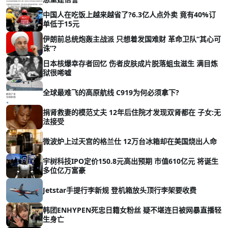
中国人在吃饭上越来越省了?6.3亿人点外卖 竟有40%订
单低于15元
伊朗前总统炮轰主战派 只想着发国难财 革命卫队“其心可
诛”?
日本核爆幸存者回忆 伤者皮肤成片脱落蛆虫滋生 满目炼
狱很唏嘘
全球最难飞的高原航线 C919为何必须拿下?
捐肾救妻的模范丈夫 12年后住院才发现双肾都在 子女:无
法接受
微波炉上过天宫的格兰仕 12万台冰箱却在美国烧出人命
宇树科技IPO定价150.8元高出预期 市值610亿元 将诞生
多位亿万富豪
Jetstar手提行李新规 登机箱放头顶行李架要收费
韩团ENHYPEN死忠日籍女粉丝 疑不堪连日被网暴直播轻
生身亡