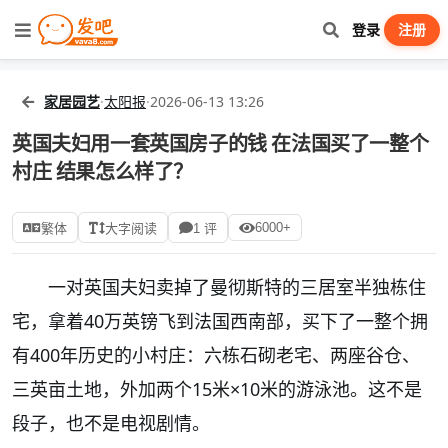
登录
注册
家居园艺
·
太阳报
·
2026-06-13 13:26
英国夫妇用一套英国房子的钱 在法国买了一整个
村庄 结果怎么样了？
6000+
繁体
大字阅读
1 评
一对英国夫妇卖掉了曼彻斯特的三居室半独栋住
宅，拿着40万英镑飞到法国西南部，买下了一整个拥
有400年历史的小村庄：六栋石砌老宅、两座谷仓、
三英亩土地，外加两个15米×10米的游泳池。这不是
段子，也不是电视剧情。