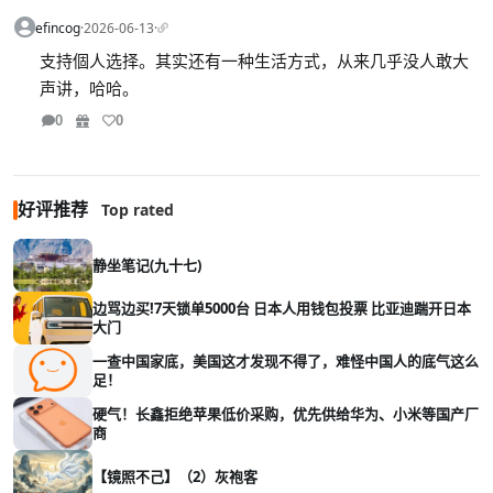
efincog
·
2026-06-13
·
支持個人选择。其实还有一种生活方式，从来几乎没人敢大
声讲，哈哈。
0
0
好评推荐
Top rated
静坐笔记(九十七)
边骂边买!7天锁单5000台 日本人用钱包投票 比亚迪踹开日本
大门
一查中国家底，美国这才发现不得了，难怪中国人的底气这么
足！
硬气！长鑫拒绝苹果低价采购，优先供给华为、小米等国产厂
商
【镜照不己】（2）灰袍客