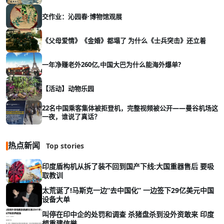
交作业：沁园春·博物馆观展
《父母爱情》《金婚》都塌了 为什么《士兵突击》还立着
一年净赚老外260亿,中国大巴为什么能海外爆单?
【活动】动物乐园
22名中国乘客集体被拒登机，完整视频被公开——曼谷机场这
一夜，谁说了真话？
热点新闻
Top stories
印度盾构机从拆了装不回到国产下线:大国重器售后 要吸
取教训
太荒诞了!马斯克一边“去中国化” 一边签下29亿美元中国
设备大单
叫停在印中企的处罚和调查 杀猪盘杀到没外资敢来 印度
想重建信誉