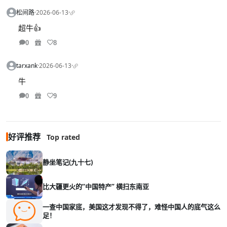
松间路
·
2026-06-13
·
超牛👍
0
8
tarxank
·
2026-06-13
·
牛
0
9
好评推荐
Top rated
静坐笔记(九十七)
比大疆更火的“中国特产” 横扫东南亚
一查中国家底，美国这才发现不得了，难怪中国人的底气这么
足！