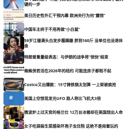
键的一步
美日历史性外汇干预内幕 欧洲央行为何“震惊”
中国车主终于不用再做“小白鼠”
59岁江珊满头白发步履蹒跚 胖到160斤 没单位也没退休
金
特朗普重量级表态：与伊朗的战争将“很快”结束
蜘蛛侠若活在2026年的纽约 可能连房子都租不起
Costco又出爆款：15寸铸铁锅太划算 一上架被疯抢
美国上空惊现发光UFO 路人称比飞机大3倍
微波炉上过天宫的格兰仕 12万台冰箱却在美国烧出人命
女子吃袋装生菜感染环孢子虫住院 这绝不是闹着玩的