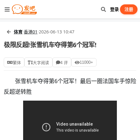
登录
注册
体育
·
香港01
·
2026-06-13 10:47
极限反超!张雪机车夺得第6个冠军!
11000+
繁体
大字阅读
4 评
张雪机车夺得第6个冠军！最后一圈法国车手惊险
反超逆转胜