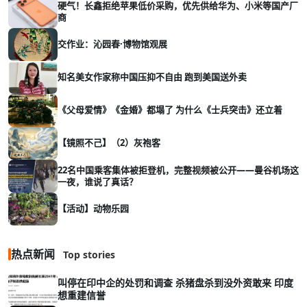
硬气！长鑫拒绝苹果低价采购，优先供给华为、小米等国产厂
商
交作业：沁园春·博物馆观展
知名美女作家称中国压抑不自由 跑到美国送外卖
《父母爱情》《金婚》都塌了 为什么《士兵突击》还立着
【镜照不己】（2）灰袍客
22名中国乘客集体被拒登机，完整视频被公开——曼谷机场这
一夜，谁说了真话？
【活动】动物乐园
热点新闻
Top stories
叫停在印中企的处罚和调查 杀猪盘杀到没外资敢来 印度
想重建信誉