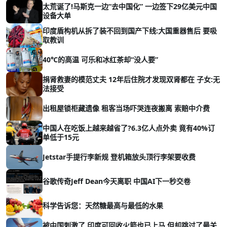
太荒诞了!马斯克一边“去中国化” 一边签下29亿美元中国
设备大单
印度盾构机从拆了装不回到国产下线:大国重器售后 要吸
取教训
40℃的高温 可乐和冰红茶却“没人要”
捐肾救妻的模范丈夫 12年后住院才发现双肾都在 子女:无
法接受
出租屋锁柜藏遗像 租客当场吓哭连夜搬离 索赔中介费
中国人在吃饭上越来越省了?6.3亿人点外卖 竟有40%订
单低于15元
Jetstar手提行李新规 登机箱放头顶行李架要收费
谷歌传奇Jeff Dean今天离职 中国AI下一秒交卷
科学告诉您：天然糖最高与最低的水果
被中国刺激了 印度可回收火箭也已上马 但却跳过了最关