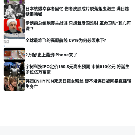
日本核爆幸存者回忆 伤者皮肤成片脱落蛆虫滋生 满目炼
狱很唏嘘
伊朗前总统炮轰主战派 只想着发国难财 革命卫队“其心可
诛”?
全球最难飞的高原航线 C919为何必须拿下?
2万起!史上最贵iPhone来了
宇树科技IPO定价150.8元高出预期 市值610亿元 将诞生
多位亿万富豪
韩团ENHYPEN死忠日籍女粉丝 疑不堪连日被网暴直播轻
生身亡