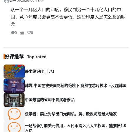
会有时
·
2026-06-13
·
从一个十几亿人口的印度，移民到另一个十几亿人口的中
国，竞争烈度只会更高不会更低，这些印度人是怎么想的呢
🤔
0
0
好评推荐
Top rated
静坐笔记(九十八)
韩媒:中国在被美国制裁的绝境下 竟然在芯片技术上反超韩国
中国最富的省却不爱买奢侈品
法学者：禁止对华出口光刻机，美、欧反将成最大输家
一场战争打崩美元信用，人民币涌入六大主权国，熊猫债1.3
万亿