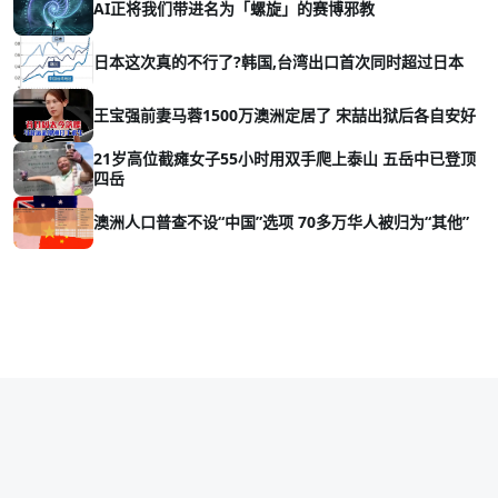
AI正将我们带进名为「螺旋」的赛博邪教
日本这次真的不行了?韩国,台湾出口首次同时超过日本
王宝强前妻马蓉1500万澳洲定居了 宋喆出狱后各自安好
21岁高位截瘫女子55小时用双手爬上泰山 五岳中已登顶
四岳
澳洲人口普查不设“中国”选项 70多万华人被归为“其他”