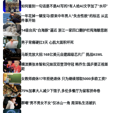
如何鉴别一句话是不是AI写的?有人给AI文字加了“水印”
一年花掉一辆宝马!原来中年男人"失去性欲"的标志 从这
件事开始
14级台风"白海豚"逼近 浙江一家四口翻护栏闯海酿悲剧
男子背痛硬扛3天 心肌大面积坏死
马斯克放大招:168亿美元自建超级芯片厂 挑战ASML
横滨赛张本智和兄妹双双登顶夺冠 韩乔生:国乒要正视差
距
女教师病休17年拒绝退休 只为继续领取5000多欧工资?
75%加拿大人减少下馆子,多伦多餐厅为留客拼命卷
群嘲“男不男女不女”仅冰山一角 周深私生活被扒