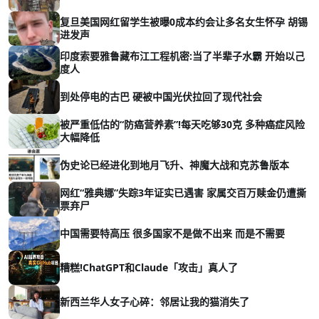
复旦美国网红留学生被曝0成本约会让多名女生怀孕 胡锡
进发声
印度索要雅鲁藏布江工程机密:当了半辈子水霸 开始以己
度人
到处停电的古巴 硬被中国光伏拉回了现代社会
被严重低估的“防癌营养素”!每天吃够30克 多种癌症风险
大幅降低
伪史论已经进化到地月飞升、神魔大战和克苏鲁版本
网红“雅典娜”失踪3年证实已遇害 家属交百万赎金仍遭撕
票弃尸
中国需要特高压 很多国家不是做不出来 而是不需要
糟糕!ChatGPT和Claude「攻击」真人了
新西兰华人女子心碎：邻居让我的猫消失了