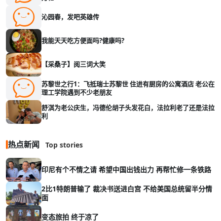
沁园春，发吧英雄传
我能天天吃方便面吗?健康吗?
【采桑子】阅三词大笑
苏黎世之行1：飞抵瑞士苏黎世 住进有厨房的公寓酒店 老公在
理工学院遇到不少老朋友
舒淇为老公庆生，冯德伦胡子头发花白，法拉利老了还是法拉
利
热点新闻
Top stories
印尼有个不情之请 希望中国出钱出力 再帮忙修一条铁路
2比1特朗普输了 裁决书送进白宫 不给美国总统留半分情
面
变态旅拍 终于凉了