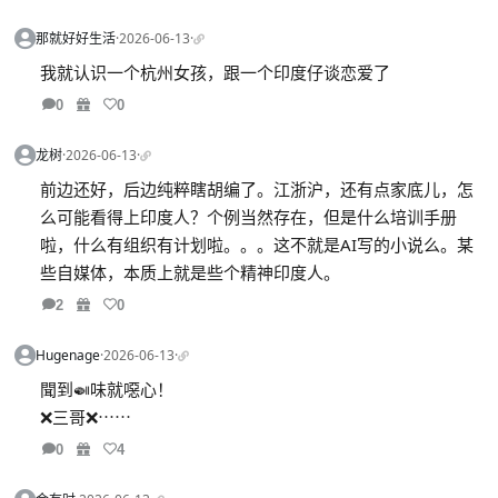
那就好好生活
·
2026-06-13
·
我就认识一个杭州女孩，跟一个印度仔谈恋爱了
0
0
龙树
·
2026-06-13
·
前边还好，后边纯粹瞎胡编了。江浙沪，还有点家底儿，怎
么可能看得上印度人？个例当然存在，但是什么培训手册
啦，什么有组织有计划啦。。。这不就是AI写的小说么。某
些自媒体，本质上就是些个精神印度人。
2
0
Hugenage
·
2026-06-13
·
聞到🍛味就噁心！
❌三哥❌⋯⋯
0
4