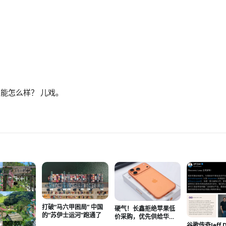
能怎么样？ 儿戏。
打破“马六甲困局” 中国
硬气！长鑫拒绝苹果低
的“苏伊士运河”跑通了
价采购，优先供给华
为、小米等国产厂商
谷歌传奇Jeff 