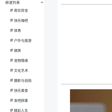
频道列表
奇珍异宝
快乐嗨吧
体育
户外与旅游
搞笑
宠物情缘
文化艺术
摄影与自拍
快乐美食
发吧网事
精彩人生