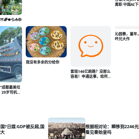
离职 中国AI
🌈🍁💦⛵🏵️
沁园春，童年
吟兄大作
我没有多余的分给你
套现146亿跑路？没那么
容易！申通这事，给所
有富豪提了个醒
“成都最美垃
，29岁司机：
得好看，干活
枯燥压抑
国?日媒:GDP被反超,国
根据相对论：瞬移到2246
越大
看见秦始皇吗