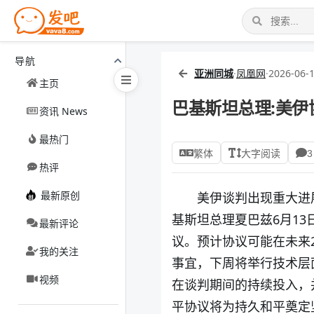
导航
亚洲同城
·
凤凰网
·
2026-06-1
主页
巴基斯坦总理:美伊
资讯 News
最热门
繁体
大字阅读
3
热评
最新原创
美伊谈判出现重大进
基斯坦总理夏巴兹6月1
最新评论
议。预计协议可能在未来
我的关注
事宜，下周将举行技术层
视频
在谈判期间的持续投入，
平协议将为持久和平奠定