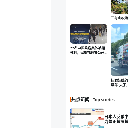
三与山农场⛩️
22名中国乘客集体被拒
登机，完整视频被公开
——曼谷机场这一夜，
谁说了真话？
挂满娃娃的
圾车”火了
把车装扮
时没那么
热点新闻
Top stories
日本人反感中
力差距越拉