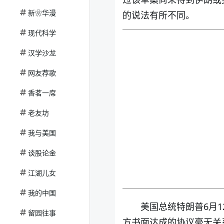
新❀华漫
的说法有所不同。
现代科学
汉学沙龙
网友荐歌
香茗一席
老友坊
我与美国
谈股论金
江湖儿女
我的中国
美国总统特朗普6月
留园往事
方书面达成的协议毫无关