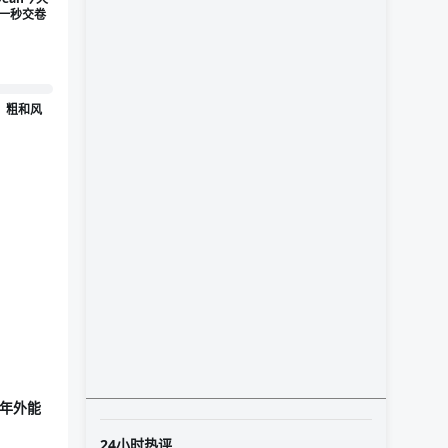
下一秒交卷
，粗和风
光年外能
24小时热评