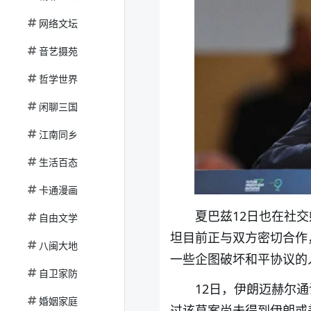
网络文坛
音艺摄苑
哲学世界
闲聊三国
江南同乡
生活百态
卡通漫画
夏巴兹12日也在社
自由文学
坦目前正与双方密切合作
八闽大地
一些企图破坏和平协议的
自卫家防
12日，伊朗迈赫尔
婚姻家庭
过该草案尚未得到伊朗或