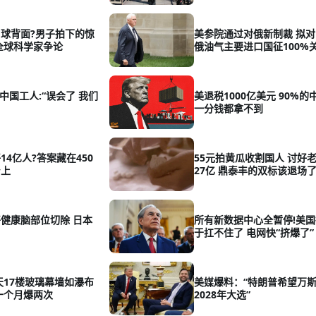
球背面?男子拍下的惊
美参院通过对俄新制裁 拟
全球科学家争论
俄油气主要进口国征100%
中国工人:“误会了 我们
美退税1000亿美元 90%的
一分钱都拿不到
14亿人?答案藏在450
55元拍黄瓜收割国人 讨好
身上
27亿 鼎泰丰的双标该退场了
健康脑部位切除 日本
所有新数据中心全暂停!美
于扛不住了 电网快“挤爆了”
天17楼玻璃幕墙如瀑布
美媒爆料：“特朗普希望万
一个月爆两次
2028年大选”