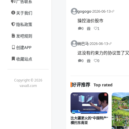
广告联系
gogogo
·
2026-06-13
·
关于我们
操控油价股市
隐私政策
0
1
发吧规则
纳巴马
·
2026-06-13
·
创建APP
这没有约束力的协议签了又
收藏站点
0
0
Copyright © 2026
好评推荐
Top rated
vava8.com
比大疆更火的“中国特产”
横扫东南亚