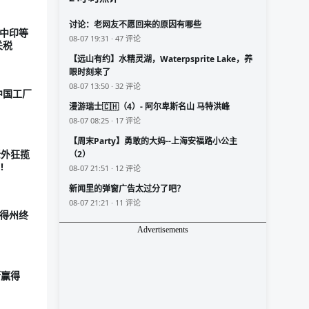
讨论：老网友不愿回来的原因有哪些
对中印等
08-07 19:31 · 47 评论
关税
【远山有约】水精灵湖，Waterpsprite Lake，养
眼时刻来了
08-07 13:50 · 32 评论
中国工厂
漫游瑞士🇨🇭（4）- 阿尔卑斯名山 马特洪峰
08-07 08:25 · 17 评论
【周末Party】勇敢的大妈--上海安福路小公主
老外狂揽
（2）
!
08-07 21:51 · 12 评论
新闻里的弹窗广告太过分了吧？
08-07 21:21 · 11 评论
国得州终
Advertisements
斯赢得