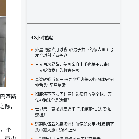
12小时热帖
外星飞船降月球背面?男子拍下的惊人画面 引
发全球科学家争论
日元再次暴跌，美国亲自出手也扶不起来！
日元贬值我们的机会在哪
富婆砸钱当女主 指定小鲜肉拍60场吻戏更“强
伸舌头” 男星崩溃
彻底演不下去了！黄仁勋疯狂收割全球，万
，巴基斯
亿AI泡沫全是造假？
之际，
世界第一高楼进度近半 千米绝顶“吉达塔”加
速拔升
逃离队伍后入籍澳洲！前伊朗女足2球员摘下
案，不
头巾露大腿 已踢不上球
。两边
王祖贤现身上海 零修图真实状态曝光