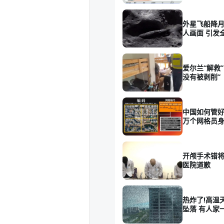
外星飞船降月
人画面 引发
爱尔兰“解救”
没有被剥削”
中国如何管好
万个网格员
开颅手术错将
医院道歉
热炸了!高温
坠落 有人家