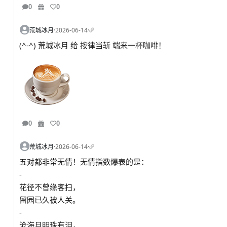
0
0
荒城冰月
·
2026-06-14
·
(^-^) 荒城冰月 给 按律当斩 端来一杯咖啡！
0
0
荒城冰月
·
2026-06-14
·
五对都非常无情！无情指数爆表的是：
-
花径不曾缘客扫，
留园已久被人关。
-
沧海月明珠有泪，