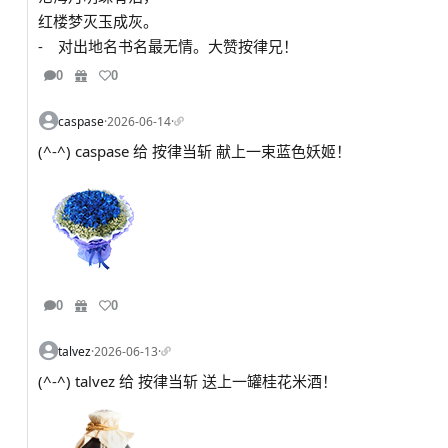
红楼梦灭玉成灰。
- 对出地名书名最无情。大赞按律兄！
0
0
caspase
·
2026-06-14
·
(^-^) caspase 给 按律当斩 献上一束蓝色妖姬！
0
0
talvez
·
2026-06-13
·
(^-^) talvez 给 按律当斩 送上一罐桂花米酒！