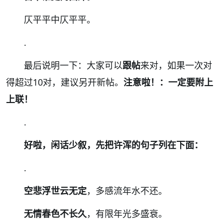
仄平平中仄平平。
.
最后说明一下：大家可以
跟帖
来对，如果一次对
得超过10对，建议另开新帖。
注意啦！：一定要附上
上联！
.
好啦，闲话少叙，先把许浑的句子列在下面：
.
空悲浮世云无定
，多感流年水不还。
无情春色不长久
，有限年光多盛衰。