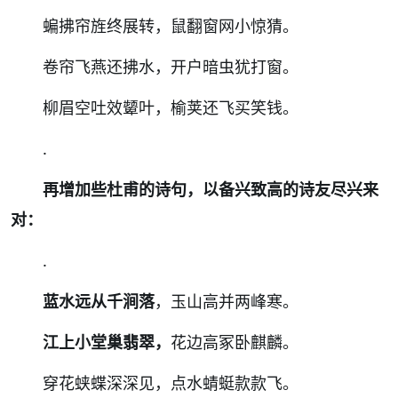
蝙拂帘旌终展转，鼠翻窗网小惊猜。
卷帘飞燕还拂水，开户暗虫犹打窗。
柳眉空吐效颦叶，榆荚还飞买笑钱。
.
再增加些杜甫的诗句，以备兴致高的诗友尽兴来
对：
.
蓝水远从千涧落
，玉山高并两峰寒。
江上小堂巢翡翠，
花边高冢卧麒麟。
穿花蛱蝶深深见，点水蜻蜓款款飞。