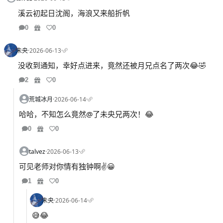
溪云初起日沈阁，海浪又来船折帆
0
0
未央
·
2026-06-13
·
没收到通知，幸好点进来，竟然还被月兄点名了两次😂🤣
2
0
荒城冰月
·
2026-06-14
·
哈哈，不知怎么竟然@了未央兄两次！😂
0
0
talvez
·
2026-06-13
·
可见老师对你情有独钟啊✌️😀
1
0
未央
·
2026-06-14
·
😅😂