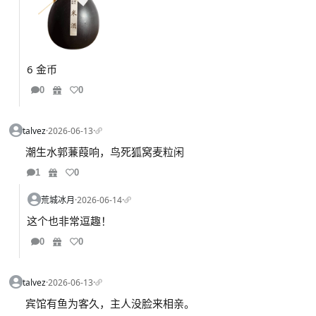
6 金币
0
0
talvez
·
2026-06-13
·
潮生水郭蒹葭响，鸟死狐窝麦粒闲
1
0
荒城冰月
·
2026-06-14
·
这个也非常逗趣！
0
0
talvez
·
2026-06-13
·
宾馆有鱼为客久，主人没脸来相亲。