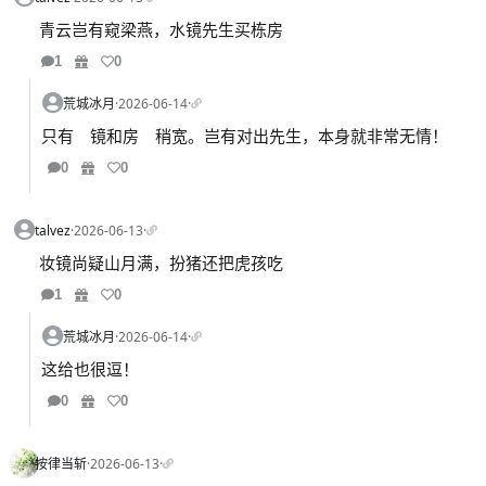
青云岂有窥梁燕，水镜先生买栋房
1
0
荒城冰月
·
2026-06-14
·
只有 镜和房 稍宽。岂有对出先生，本身就非常无情！
0
0
talvez
·
2026-06-13
·
妆镜尚疑山月满，扮猪还把虎孩吃
1
0
荒城冰月
·
2026-06-14
·
这给也很逗！
0
0
按律当斩
·
2026-06-13
·