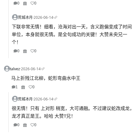
0
0
荒城冰月
·
2026-06-14
·
下联非常无情！细看，沧海对出一天，含义跑偏变成了时间
单位，本身就很无情。是全句成功的关键！大赞未央兄一
个！
0
0
talvez
·
2026-06-14
·
马上折残江北柳，蛇形弯曲水中王
1
0
荒城冰月
·
2026-06-14
·
很无情！只有 上对形 稍宽，大可通融。不过建议蛇改成龙，
龙才真正是王。哈哈 大赞T兄！
0
0