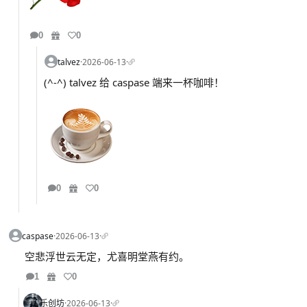
0
0
talvez
·
2026-06-13
·
(^-^) talvez 给 caspase 端来一杯咖啡！
0
0
caspase
·
2026-06-13
·
空悲浮世云无定，尤喜明堂燕有约。
1
0
乐创坊
·
2026-06-13
·