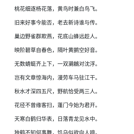
桃花细逐杨花落，黄鸟时兼白鸟飞。
旧来好事今能否，老去新诗谁与传。
巢边野雀群欺燕，花底山蜂远趁人。
映阶碧草自春色，隔叶黄鹂空好音。
无数蜻蜓齐上下，一双鸂鶒对沈浮。
岂有文章惊海内，漫劳车马驻江干。
秋水才深四五尺，野航恰受两三人。
花径不曾缘客扫，蓬门今始为君开。
天寒白鹤归华表，日落青龙见水中。
独鹤不知何事舞，饥乌似欲向人啼。