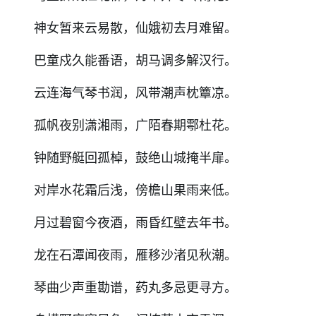
神女暂来云易散，仙娥初去月难留。
巴童戍久能番语，胡马调多解汉行。
云连海气琴书润，风带潮声枕簟凉。
孤帆夜别潇湘雨，广陌春期鄠杜花。
钟随野艇回孤棹，鼓绝山城掩半扉。
对岸水花霜后浅，傍檐山果雨来低。
月过碧窗今夜酒，雨昏红壁去年书。
龙在石潭闻夜雨，雁移沙渚见秋潮。
琴曲少声重勘谱，药丸多忌更寻方。