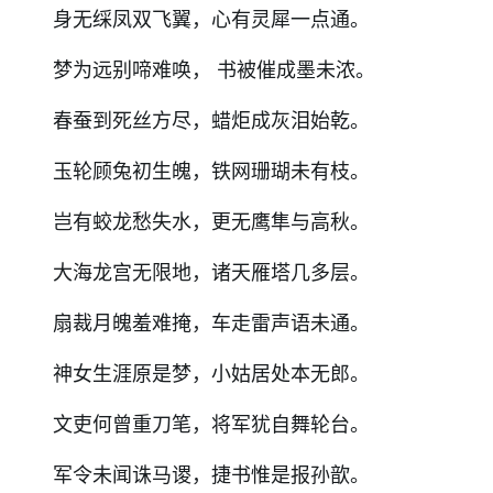
身无䌽凤双飞翼，心有灵犀一点通。
梦为远别啼难唤， 书被催成墨未浓。
春蚕到死丝方尽，蜡炬成灰泪始乾。
玉轮顾兔初生魄，铁网珊瑚未有枝。
岂有蛟龙愁失水，更无鹰隼与高秋。
大海龙宫无限地，诸天雁塔几多层。
扇裁月魄羞难掩，车走雷声语未通。
神女生涯原是梦，小姑居处本无郎。
文吏何曾重刀笔，将军犹自舞轮台。
军令未闻诛马谡，捷书惟是报孙歆。