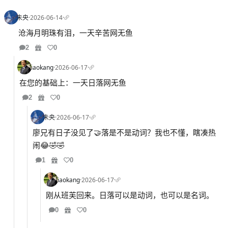
未央
·
2026-06-14
·
沧海月明珠有泪，一天辛苦网无鱼
2
0
liaokang
·
2026-06-17
·
在您的基础上：一天日落网无鱼
2
0
未央
·
2026-06-17
·
廖兄有日子没见了🤝落是不是动词？我也不懂，瞎凑热
闹😂🤣🤣
1
0
liaokang
·
2026-06-17
·
刚从班芙回来。日落可以是动词，也可以是名词。
0
0