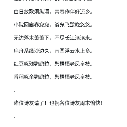
白日放歌须纵酒，青春作伴好还乡。
小院回廊春寂寂，浴凫飞鹭晚悠悠。
无边落木萧萧下，不尽长江滚滚来。
扁舟系缆沙边久，南国浮云水上多。
红豆啄残鹦鹉粒，碧梧栖老凤皇枝。
香稻啄余鹦鹉粒，碧梧栖老凤皇枝。
.
诸位诗友请了！也祝各位诗友周末愉快！
.