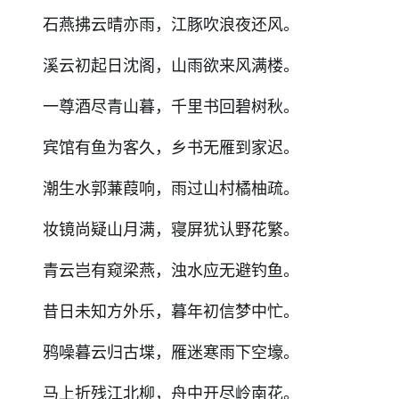
石燕拂云晴亦雨，江豚吹浪夜还风。
溪云初起日沈阁，山雨欲来风满楼。
一尊酒尽青山暮，千里书回碧树秋。
宾馆有鱼为客久，乡书无雁到家迟。
潮生水郭蒹葭响，雨过山村橘柚疏。
妆镜尚疑山月满，寝屏犹认野花繁。
青云岂有窥梁燕，浊水应无避钓鱼。
昔日未知方外乐，暮年初信梦中忙。
鸦噪暮云归古堞，雁迷寒雨下空壕。
马上折残江北柳，舟中开尽岭南花。