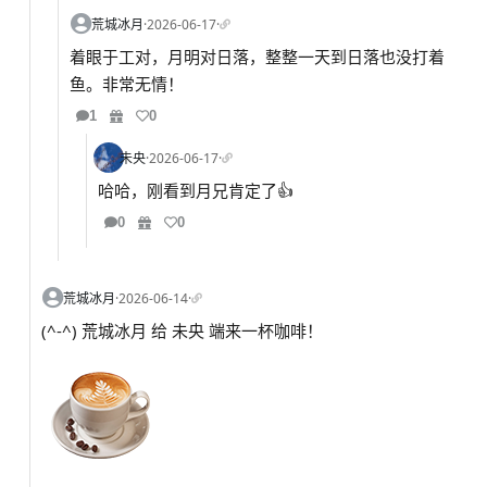
荒城冰月
·
2026-06-17
·
着眼于工对，月明对日落，整整一天到日落也没打着
鱼。非常无情！
1
0
未央
·
2026-06-17
·
哈哈，刚看到月兄肯定了👍
0
0
荒城冰月
·
2026-06-14
·
(^-^) 荒城冰月 给 未央 端来一杯咖啡！