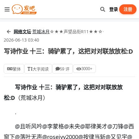
登录
注册
网络文坛
·
荒城冰月
☆★★声望品衔R11★★☆
·
2026-06-13 03:40
写诗作业 十三：骑驴累了，这把对对联放放松:D
3000+
繁体
大字阅读
59 评
写诗作业 十三：骑驴累了，这把对对联放放
松:D
（荒城冰月）
.
@且听风吟@李蒙格@未央@耶律美才@刀锋@西
窗下@落叶无声@rosejyy2000@按律当斩@又见宇@