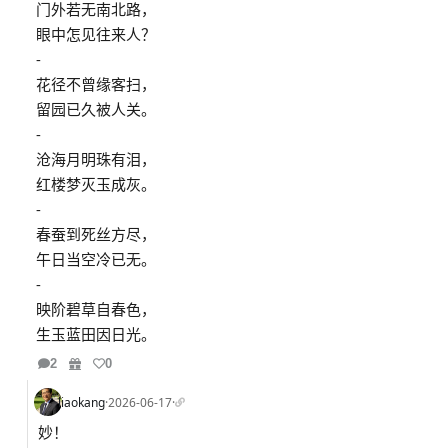
门外若无南北路，
眼中怎见往来人？
-
花径不曾缘客扫，
留园已久被人关。
-
沧海月明珠有泪，
红楼梦灭玉成灰。
-
春蚕到死丝方尽，
午日当空冷已无。
-
映阶碧草自春色，
生玉蓝田因日光。
2
0
liaokang
·
2026-06-17
·
妙！