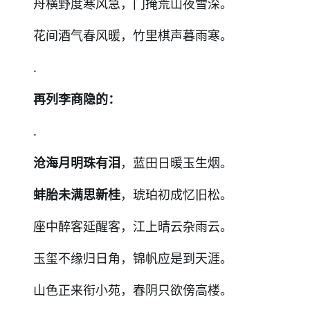
舟横野度寒风急，门掩荒山夜雪深。
花间酒气春风暖，竹里棋声暮雨寒。
.
再列李商隐的：
.
沧海月明珠有泪
，蓝田日暖玉生烟。
蚌胎未满思新桂
，琥珀初成忆旧松。
座中醉客延醒客，江上晴云杂雨云。
玉玺不缘归日角，锦帆应是到天涯。
山色正来衔小苑，春阴只欲傍高楼。