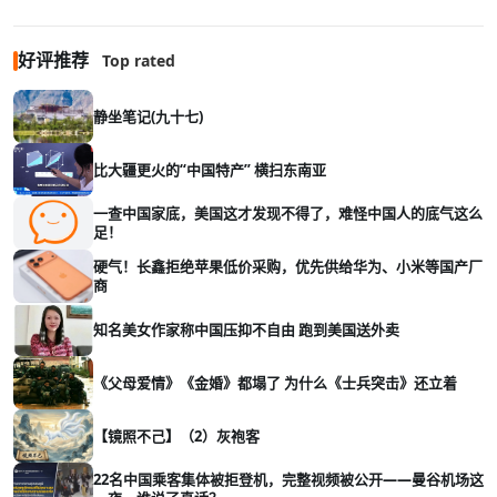
好评推荐
Top rated
静坐笔记(九十七)
比大疆更火的“中国特产” 横扫东南亚
一查中国家底，美国这才发现不得了，难怪中国人的底气这么
足！
硬气！长鑫拒绝苹果低价采购，优先供给华为、小米等国产厂
商
知名美女作家称中国压抑不自由 跑到美国送外卖
《父母爱情》《金婚》都塌了 为什么《士兵突击》还立着
【镜照不己】（2）灰袍客
22名中国乘客集体被拒登机，完整视频被公开——曼谷机场这