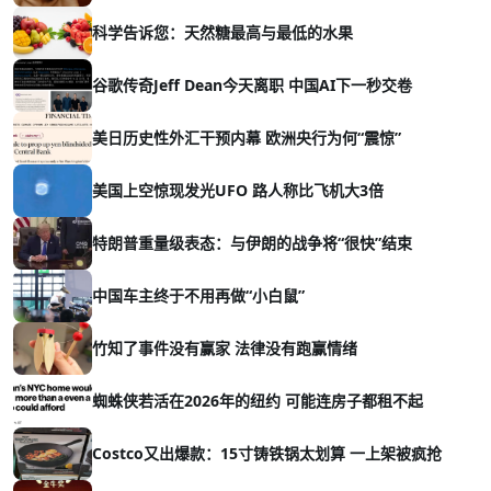
科学告诉您：天然糖最高与最低的水果
谷歌传奇Jeff Dean今天离职 中国AI下一秒交卷
美日历史性外汇干预内幕 欧洲央行为何“震惊”
美国上空惊现发光UFO 路人称比飞机大3倍
特朗普重量级表态：与伊朗的战争将“很快”结束
中国车主终于不用再做“小白鼠”
竹知了事件没有赢家 法律没有跑赢情绪
蜘蛛侠若活在2026年的纽约 可能连房子都租不起
Costco又出爆款：15寸铸铁锅太划算 一上架被疯抢