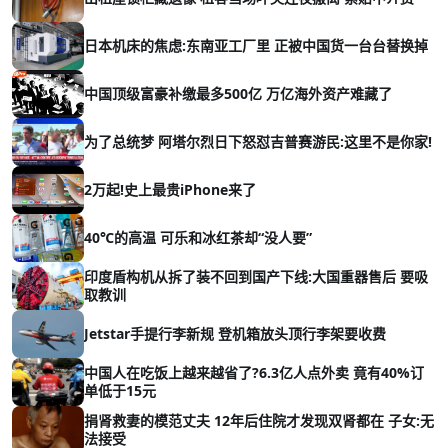
日本机床的焦虑:东南亚工厂里 正被中国货一台台替换掉
中国顶级富豪补缴最多500亿 万亿海外资产难藏了
为了总统梦 阿塔尔烈日下怒怼吉普赛游民:这里不是你家!
2万起!史上最贵iPhone来了
40℃的高温 可乐和冰红茶却“没人要”
印度盾构机从拆了装不回到国产下线:大国重器售后 要吸
取教训
Jetstar手提行李新规 登机箱放头顶行李架要收费
中国人在吃饭上越来越省了?6.3亿人点外卖 竟有40%订
单低于15元
捐肾救妻的模范丈夫 12年后住院才发现双肾都在 子女:无
法接受