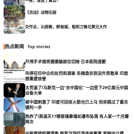
一夜，谁说了真话？
【活动】动物乐园
交作业，沁园春，醉翁城，粗和刀锋兄黄兄大作
热点新闻
Top stories
开颅手术错将健康脑部位切除 日本医院道歉
叫停在印中企的处罚和调查 杀猪盘杀到没外资敢来 印度
想重建信誉
太荒诞了!马斯克一边“去中国化” 一边签下29亿美元中国
设备大单
被中国刺激了 印度可回收火箭也已上马 但却跳过了最关
键的一步
热炸了!高温天17楼玻璃幕墙如瀑布坠落 有人家一个月爆
两次
出租屋锁柜藏遗像 租客当场吓哭连夜搬离 索赔中介费