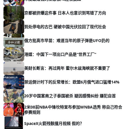
京都被挤爆这件事 日本人也意识到骂错了方向
到处停电的古巴 硬被中国光伏拉回了现代社会
俄方批高市早苗：难道当年的原子弹是UFO扔的
港媒：中国下一项出口产品是“世界工厂”
美财长断言：再过两年 霍尔木兹海峡就不重要了
禁运倒计时下的反常增长：欧盟6月俄气进口猛增14%
20岁中国富商之子泰国被杀 疑因感情纠纷 嫌犯自首
2米08前NBA中锋坎特宣布参加WNBA选秀 称自己符合
参赛规则
SpaceX火箭残骸撞月视频 假的？