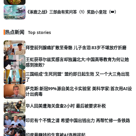
《涿鹿之战》三部曲有奖问答（1）奖励小皇冠（👑）
热点新闻
Top stories
拜登前列腺癌扩散至骨骼 儿子含泪:83岁不堪放疗折磨
王虹获菲尔兹奖感言却独漏北大:中国高等教育为何让她
感到挫败?
三国结成“生死同盟” 盟约即日起生效 又一个大三角出现
了
萨克斯:新冠99%源自美北卡实验室 美科学家:首次用AI设
计出病毒
华人回美遭海关盘查2小时 最后被要求补税
印尼有个不情之请 希望中国出钱出力 再帮忙修一条铁路
印度最赚钱的生意被AI连根拔起