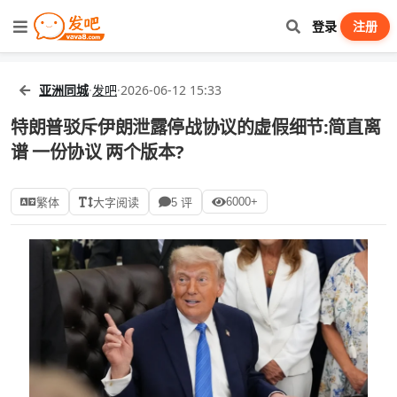
登录
注册
亚洲同城
·
发吧
·
2026-06-12 15:33
特朗普驳斥伊朗泄露停战协议的虚假细节:简直离
谱 一份协议 两个版本?
6000+
繁体
大字阅读
5 评