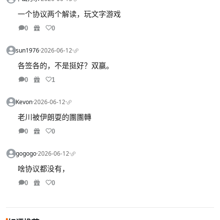
一个协议两个解读，玩文字游戏
0
0
sun1976
·
2026-06-12
·
各签各的，不是挺好？双赢。
0
1
Kevon
·
2026-06-12
·
老川被伊朗耍的團團轉
0
0
gogogo
·
2026-06-12
·
啥协议都没有，
0
0