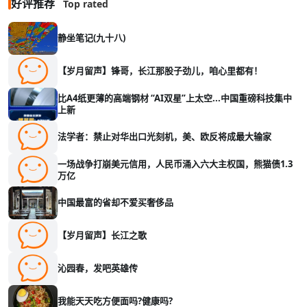
好评推荐
Top rated
静坐笔记(九十八)
【岁月留声】锋哥，长江那股子劲儿，咱心里都有！
比A4纸更薄的高端钢材 “AI双星”上太空...中国重磅科技集中
上新
法学者：禁止对华出口光刻机，美、欧反将成最大输家
一场战争打崩美元信用，人民币涌入六大主权国，熊猫债1.3
万亿
中国最富的省却不爱买奢侈品
【岁月留声】长江之歌
沁园春，发吧英雄传
我能天天吃方便面吗?健康吗?