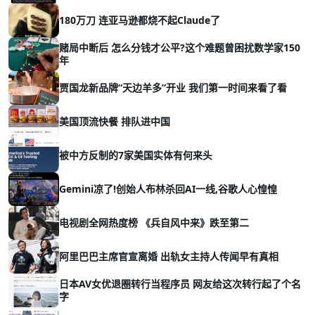
180万刀 连亚马逊都烧不起Claude了
赌局中断后 怎么分钱才公平?这个难题曾困扰数学家150
年
贾国龙新品牌“天边羊多”开业 我们第一时间来看了看
美国顶流快餐 排队进中国
被中方反制的7家美国实体有何来头
Gemini凉了!创始人布林杀回AI一线,谷歌人心惶惶
电视剧全网热度榜 《兵自风中来》跌至第二
阿里巴巴主席官宣离婚 出轨女主持人传闻早有真相
日本AV女优退圈转行当程序员 网友给这次转行起了个名
字