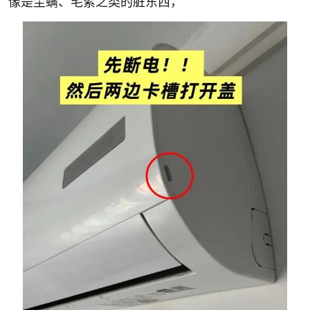
像是尘螨、毛絮之类的脏东西，