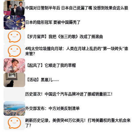
中国对日管制半年后 日本自己说漏了嘴 没想到效果会这么狠
日本的隐形冠军 要被中国薅秃了
【岁月留声】我把《张三的歌》改成了摇滚曲
4吨太空垃圾撞向月球：人类在月球上乱扔的"第一块砖头"谁
来管？
【起风了】它顺走了我的草帽
【活动】黑崽儿……
历史首次！中国这个汽车品牌冲进了挪威销量前三！
外交部发布：中方对美反制清单
刷新历史记录，美债突40万亿美元！打垮美霸权的重大机会来
了？