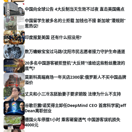
中国向全球公告 4大反制当天生效不过夜 直击美国痛点
中国留学生被多名的士拒载 加钱也不接 新加坡“潜规则”
惹热议!
印度报复美国 还有什么招没用?
数万蟾蜍宝宝过马路!沈阳市民志愿者接力守护生命通道
20多名中国游客被拒登机“大反转”!谁给这些粉丝撒泼的
底气?
莫斯科高端商场一年关店2300家:俄罗斯人不买中国品牌
溢价
丈夫和小三冷冻胚胎妻子要求销毁 法律为什么不支持
谷歌巨震!诺奖得主卸任DeepMind CEO 首席科学家Jeff
Dean离职创业
德国火车停摆1小时 乘客砸窗透气 中国游客误机损失
4000元