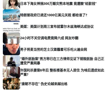
日本下海女神捐300万赈灾熊本地震 竟遭酸“给脏钱”
特朗普政府已退还1000亿美元关税 都给谁了?
美媒：美国计划周三宣布就霍尔木兹海峡达成协议
24小时不关空调电费竟降六成 网友吵翻
男子将麦当劳的芝士汉堡蘸着可乐吃火遍全网
“婚外胚胎案”男方称已在三方律师见证下销毁胚胎 自己正
遭受严重网暴
许国利杀妻案6年后 整栋楼基本无人居住 为啥后遗症如此
严重?
“唐朝不存在” 伪史论越来越出格