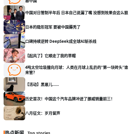
靠中国
中国对日管制半年后 日本自己说漏了嘴 没想到效果会这么狠
日本的隐形冠军 要被中国薅秃了
口碑持续逆转 DeepSeek成全球AI斩杀线
【起风了】它顺走了我的草帽
4吨太空垃圾撞向月球：人类在月球上乱扔的"第一块砖头"谁
来管？
【活动】黑崽儿……
历史首次！中国这个汽车品牌冲进了挪威销量前三！
八月征文：岁月留声
热点新闻
Top stories