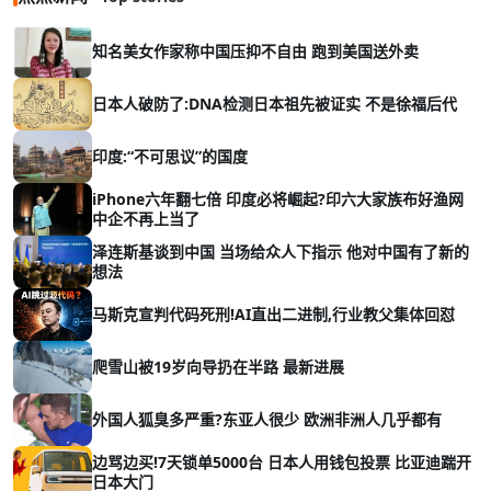
知名美女作家称中国压抑不自由 跑到美国送外卖
日本人破防了:DNA检测日本祖先被证实 不是徐福后代
印度:“不可思议”的国度
iPhone六年翻七倍 印度必将崛起?印六大家族布好渔网
中企不再上当了
泽连斯基谈到中国 当场给众人下指示 他对中国有了新的
想法
马斯克宣判代码死刑!AI直出二进制,行业教父集体回怼
爬雪山被19岁向导扔在半路 最新进展
外国人狐臭多严重?东亚人很少 欧洲非洲人几乎都有
边骂边买!7天锁单5000台 日本人用钱包投票 比亚迪踹开
日本大门