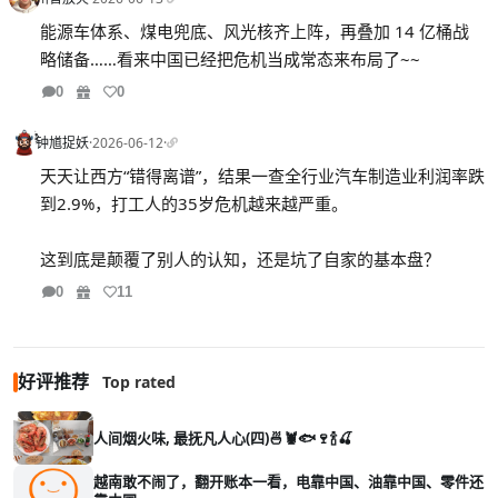
能源车体系、煤电兜底、风光核齐上阵，再叠加 14 亿桶战
略储备……看来中国已经把危机当成常态来布局了~~
0
0
钟馗捉妖
·
2026-06-12
·
天天让西方“错得离谱”，结果一查全行业汽车制造业利润率跌
到2.9%，打工人的35岁危机越来越严重。
这到底是颠覆了别人的认知，还是坑了自家的基本盘？
0
11
好评推荐
Top rated
人间烟火味, 最抚凡人心(四)🍜🦞🐟🍷🍾🍒
越南敢不闹了，翻开账本一看，电靠中国、油靠中国、零件还