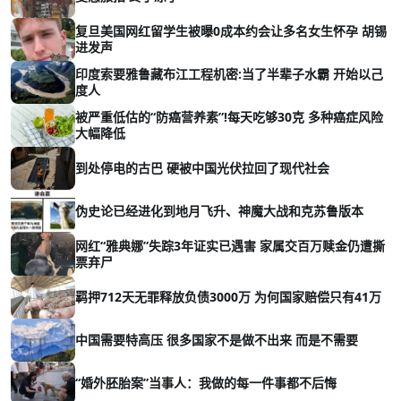
复旦美国网红留学生被曝0成本约会让多名女生怀孕 胡锡
进发声
印度索要雅鲁藏布江工程机密:当了半辈子水霸 开始以己
度人
被严重低估的“防癌营养素”!每天吃够30克 多种癌症风险
大幅降低
到处停电的古巴 硬被中国光伏拉回了现代社会
伪史论已经进化到地月飞升、神魔大战和克苏鲁版本
网红“雅典娜”失踪3年证实已遇害 家属交百万赎金仍遭撕
票弃尸
羁押712天无罪释放负债3000万 为何国家赔偿只有41万
中国需要特高压 很多国家不是做不出来 而是不需要
“婚外胚胎案”当事人：我做的每一件事都不后悔