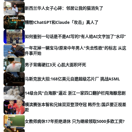
新西兰华人女子心碎：邻居让我的猫消失了
糟糕!ChatGPT和Claude「攻击」真人了
如何鉴别一句话是不是AI写的?有人给AI文字加了“水印”
一年花掉一辆宝马!原来中年男人"失去性欲"的标志 从这
件事开始
男子背痛硬扛3天 心肌大面积坏死
马斯克放大招:168亿美元自建超级芯片厂 挑战ASML
14级台风"白海豚"逼近 浙江一家四口翻护栏闯海酿悲剧
横滨赛张本智和兄妹双双登顶夺冠 韩乔生:国乒要正视差
距
女教师病休17年拒绝退休 只为继续领取5000多欧工资?