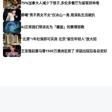
75%加拿大人减少下馆子,多伦多餐厅为留客拼命卷
群嘲“男不男女不女”仅冰山一角 周深私生活被扒
AI正将我们带进名为「螺旋」的赛博邪教
“北漂”1年社保即可买房 北京“留住年轻人”放大招
王宝强前妻马蓉1500万澳洲定居了 宋喆出狱后各自安好