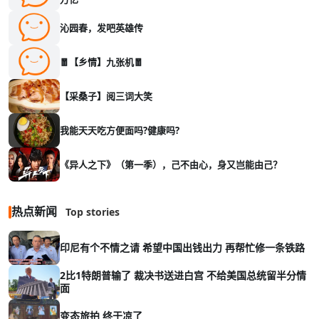
沁园春，发吧英雄传
🧧【乡情】九张机🧧
【采桑子】阅三词大笑
我能天天吃方便面吗?健康吗?
《异人之下》（第一季），己不由心，身又岂能由己？
热点新闻
Top stories
印尼有个不情之请 希望中国出钱出力 再帮忙修一条铁路
2比1特朗普输了 裁决书送进白宫 不给美国总统留半分情
面
变态旅拍 终于凉了