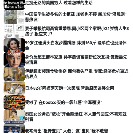
走投无路的美国穷人 过着怎样的生活
中国留学生被多名的士拒载 加钱也不接 新加坡“潜规则”
惹热议!
妻子举报航司高管重婚罪:同小区两个家跟小21岁情人生3
孩子 报应来了!
59岁江珊满头白发步履蹒跚 胖到160斤 没单位也没退休
金
身价反超王健林家族 孙宇晨谈富豪榜位次互换:傲慢最先
被清算
伊朗超市频现食物偷窃 面包丢失严重 专家:经济危机逼近
临界点
日本82岁阿嬤两天跑一次医院 背后原因逼哭全网
受够了 在Costco买的一袋红薯"全军覆没"
泰国女公务员“浓妆”开会照爆红 本人霸气回应:不喜欢就
别看
老宅清出“祖传宝贝” 大叔：这“宝贝”我不敢留