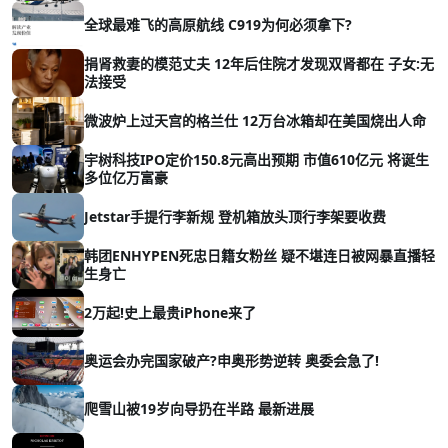
全球最难飞的高原航线 C919为何必须拿下?
捐肾救妻的模范丈夫 12年后住院才发现双肾都在 子女:无
法接受
微波炉上过天宫的格兰仕 12万台冰箱却在美国烧出人命
宇树科技IPO定价150.8元高出预期 市值610亿元 将诞生
多位亿万富豪
Jetstar手提行李新规 登机箱放头顶行李架要收费
韩团ENHYPEN死忠日籍女粉丝 疑不堪连日被网暴直播轻
生身亡
2万起!史上最贵iPhone来了
奥运会办完国家破产?申奥形势逆转 奥委会急了!
爬雪山被19岁向导扔在半路 最新进展