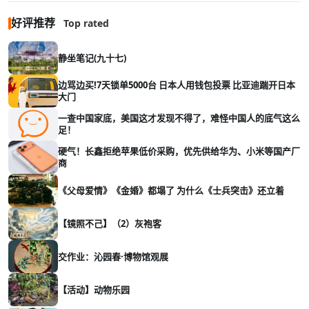
好评推荐
Top rated
静坐笔记(九十七)
边骂边买!7天锁单5000台 日本人用钱包投票 比亚迪踹开日本
大门
一查中国家底，美国这才发现不得了，难怪中国人的底气这么
足！
硬气！长鑫拒绝苹果低价采购，优先供给华为、小米等国产厂
商
《父母爱情》《金婚》都塌了 为什么《士兵突击》还立着
【镜照不己】（2）灰袍客
交作业：沁园春·博物馆观展
【活动】动物乐园