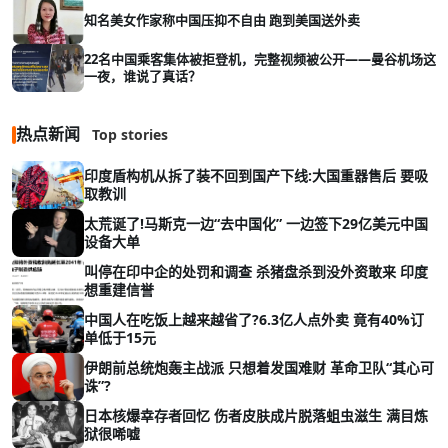
知名美女作家称中国压抑不自由 跑到美国送外卖
22名中国乘客集体被拒登机，完整视频被公开——曼谷机场这
一夜，谁说了真话？
热点新闻
Top stories
印度盾构机从拆了装不回到国产下线:大国重器售后 要吸
取教训
太荒诞了!马斯克一边“去中国化” 一边签下29亿美元中国
设备大单
叫停在印中企的处罚和调查 杀猪盘杀到没外资敢来 印度
想重建信誉
中国人在吃饭上越来越省了?6.3亿人点外卖 竟有40%订
单低于15元
伊朗前总统炮轰主战派 只想着发国难财 革命卫队“其心可
诛”?
日本核爆幸存者回忆 伤者皮肤成片脱落蛆虫滋生 满目炼
狱很唏嘘