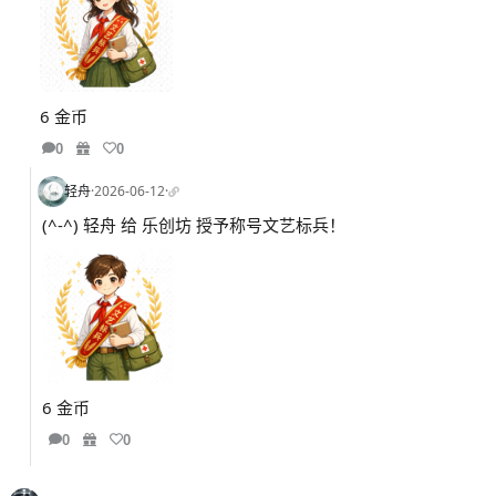
6 金币
0
0
轻舟
·
2026-06-12
·
(^-^) 轻舟 给 乐创坊 授予称号文艺标兵！
6 金币
0
0