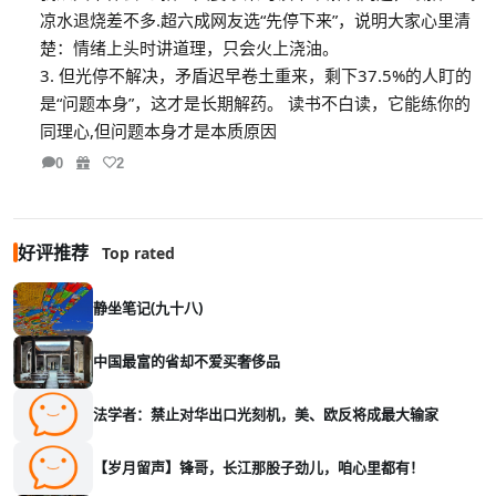
凉水退烧差不多.超六成网友选“先停下来”，说明大家心里清
楚：情绪上头时讲道理，只会火上浇油。
3. 但光停不解决，矛盾迟早卷土重来，剩下37.5%的人盯的
是“问题本身”，这才是长期解药。 读书不白读，它能练你的
同理心,但问题本身才是本质原因
0
2
好评推荐
Top rated
静坐笔记(九十八)
中国最富的省却不爱买奢侈品
法学者：禁止对华出口光刻机，美、欧反将成最大输家
【岁月留声】锋哥，长江那股子劲儿，咱心里都有！