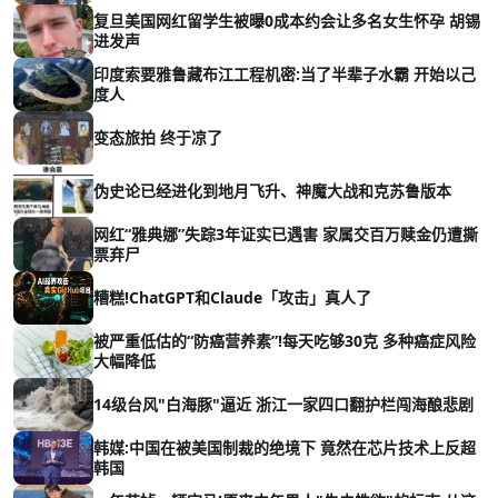
复旦美国网红留学生被曝0成本约会让多名女生怀孕 胡锡
进发声
印度索要雅鲁藏布江工程机密:当了半辈子水霸 开始以己
度人
变态旅拍 终于凉了
伪史论已经进化到地月飞升、神魔大战和克苏鲁版本
网红“雅典娜”失踪3年证实已遇害 家属交百万赎金仍遭撕
票弃尸
糟糕!ChatGPT和Claude「攻击」真人了
被严重低估的“防癌营养素”!每天吃够30克 多种癌症风险
大幅降低
14级台风"白海豚"逼近 浙江一家四口翻护栏闯海酿悲剧
韩媒:中国在被美国制裁的绝境下 竟然在芯片技术上反超
韩国