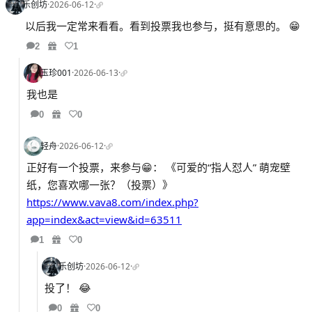
乐创坊
·
2026-06-12
·
以后我一定常来看看。看到投票我也参与，挺有意思的。 😁
2
1
玉珍001
·
2026-06-13
·
我也是
0
0
轻舟
·
2026-06-12
·
正好有一个投票，来参与😁： 《可爱的“指人怼人” 萌宠壁
纸，您喜欢哪一张？（投票）》
https://www.vava8.com/index.php?
app=index&act=view&id=63511
1
0
乐创坊
·
2026-06-12
·
投了！ 😂
0
0