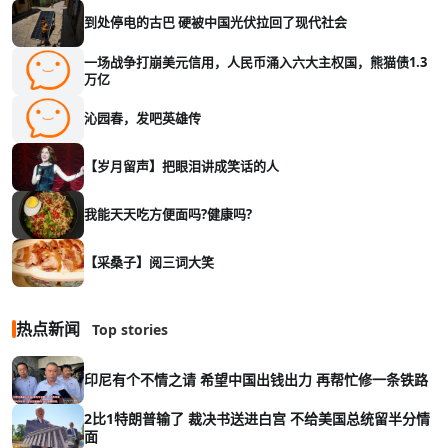
到处停电的古巴 硬被中国光伏拉回了现代社会
一场战争打崩美元信用，人民币涌入六大主权国，熊猫债1.3
万亿
沁园春，发吧英雄传
【岁月留声】把眼泪讲成笑话的人
我能天天吃方便面吗?健康吗?
【采桑子】阅三词大笑
热点新闻
Top stories
印尼有个不情之请 希望中国出钱出力 再帮忙修一条铁路
2比1特朗普输了 裁决书送进白宫 不给美国总统留半分情
面