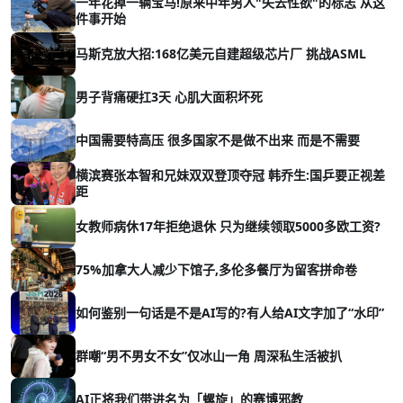
一年花掉一辆宝马!原来中年男人"失去性欲"的标志 从这
件事开始
马斯克放大招:168亿美元自建超级芯片厂 挑战ASML
男子背痛硬扛3天 心肌大面积坏死
中国需要特高压 很多国家不是做不出来 而是不需要
横滨赛张本智和兄妹双双登顶夺冠 韩乔生:国乒要正视差
距
女教师病休17年拒绝退休 只为继续领取5000多欧工资?
75%加拿大人减少下馆子,多伦多餐厅为留客拼命卷
如何鉴别一句话是不是AI写的?有人给AI文字加了“水印”
群嘲“男不男女不女”仅冰山一角 周深私生活被扒
AI正将我们带进名为「螺旋」的赛博邪教