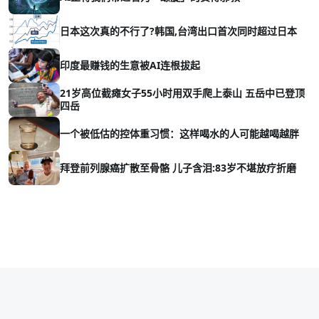
日本这次真的不行了?韩国,台湾出口首次同时超过日本
印度最赚钱的生意被AI连根拔起
21岁高位截瘫女子55小时用双手爬上泰山 五岳中已登顶
四岳
一个被低估的控体重习惯：这样喝水的人可能越喝越胖
拜登前列腺癌扩散至骨骼 儿子含泪:83岁不堪放疗折磨