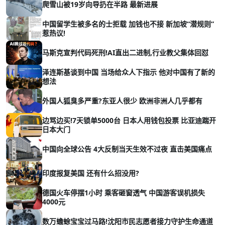
爬雪山被19岁向导扔在半路 最新进展
中国留学生被多名的士拒载 加钱也不接 新加坡“潜规则”
惹热议!
马斯克宣判代码死刑!AI直出二进制,行业教父集体回怼
泽连斯基谈到中国 当场给众人下指示 他对中国有了新的
想法
外国人狐臭多严重?东亚人很少 欧洲非洲人几乎都有
边骂边买!7天锁单5000台 日本人用钱包投票 比亚迪踹开
日本大门
中国向全球公告 4大反制当天生效不过夜 直击美国痛点
印度报复美国 还有什么招没用?
德国火车停摆1小时 乘客砸窗透气 中国游客误机损失
4000元
数万蟾蜍宝宝过马路!沈阳市民志愿者接力守护生命通道