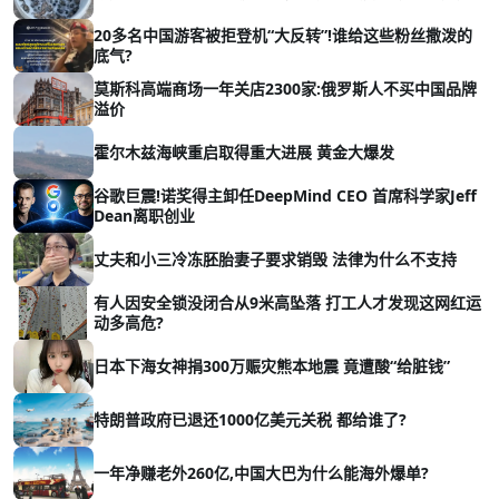
20多名中国游客被拒登机“大反转”!谁给这些粉丝撒泼的
底气?
莫斯科高端商场一年关店2300家:俄罗斯人不买中国品牌
溢价
霍尔木兹海峡重启取得重大进展 黄金大爆发
谷歌巨震!诺奖得主卸任DeepMind CEO 首席科学家Jeff
Dean离职创业
丈夫和小三冷冻胚胎妻子要求销毁 法律为什么不支持
有人因安全锁没闭合从9米高坠落 打工人才发现这网红运
动多高危?
日本下海女神捐300万赈灾熊本地震 竟遭酸“给脏钱”
特朗普政府已退还1000亿美元关税 都给谁了?
一年净赚老外260亿,中国大巴为什么能海外爆单?