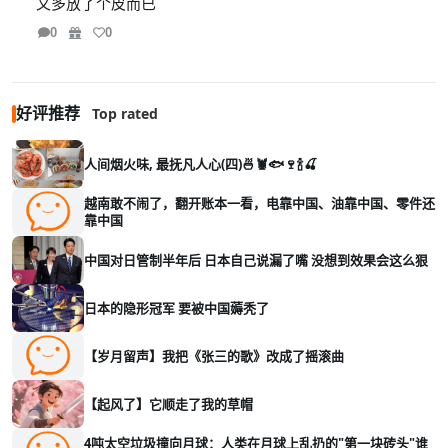
又多放了个皮而已
0
0
好评推荐
Top rated
人间烟火味, 最抚凡人心(四)🍜🦞🐟🍷🍾🍒
越南敢不闹了，翻开账本一看，电靠中国、油靠中国、零件还
靠中国
中国对日管制半年后 日本自己说漏了嘴 没想到效果会这么狠
日本的隐形冠军 要被中国薅秃了
【岁月留声】我把《张三的歌》改成了摇滚曲
【起风了】它顺走了我的草帽
4吨太空垃圾撞向月球：人类在月球上乱扔的"第一块砖头"谁