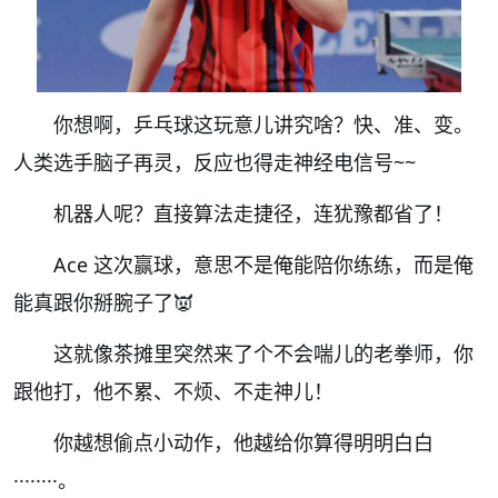
你想啊，乒乓球这玩意儿讲究啥？快、准、变。
人类选手脑子再灵，反应也得走神经电信号~~
机器人呢？直接算法走捷径，连犹豫都省了！
Ace 这次赢球，意思不是俺能陪你练练，而是俺
能真跟你掰腕子了👿
这就像茶摊里突然来了个不会喘儿的老拳师，你
跟他打，他不累、不烦、不走神儿！
你越想偷点小动作，他越给你算得明明白白
········。