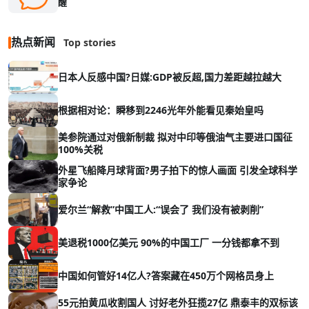
醒
热点新闻
Top stories
日本人反感中国?日媒:GDP被反超,国力差距越拉越大
根据相对论：瞬移到2246光年外能看见秦始皇吗
美参院通过对俄新制裁 拟对中印等俄油气主要进口国征
100%关税
外星飞船降月球背面?男子拍下的惊人画面 引发全球科学
家争论
爱尔兰“解救”中国工人:“误会了 我们没有被剥削”
美退税1000亿美元 90%的中国工厂 一分钱都拿不到
中国如何管好14亿人?答案藏在450万个网格员身上
55元拍黄瓜收割国人 讨好老外狂揽27亿 鼎泰丰的双标该