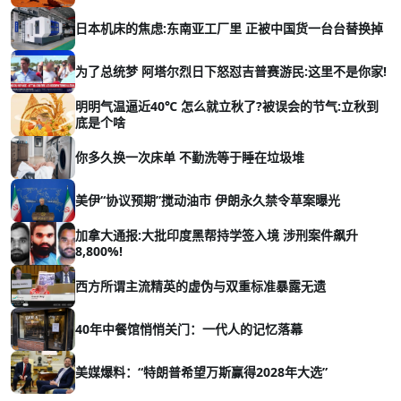
日本机床的焦虑:东南亚工厂里 正被中国货一台台替换掉
为了总统梦 阿塔尔烈日下怒怼吉普赛游民:这里不是你家!
明明气温逼近40℃ 怎么就立秋了?被误会的节气:立秋到
底是个啥
你多久换一次床单 不勤洗等于睡在垃圾堆
美伊“协议预期”搅动油市 伊朗永久禁令草案曝光
加拿大通报:大批印度黑帮持学签入境 涉刑案件飙升
8,800%!
西方所谓主流精英的虚伪与双重标准暴露无遗
40年中餐馆悄悄关门：一代人的记忆落幕
美媒爆料：“特朗普希望万斯赢得2028年大选”