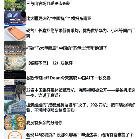
三与山农场⛩️🌈🍁💦⛵🏵️
比大疆更火的“中国特产” 横扫东南亚
硬气！长鑫拒绝苹果低价采购，优先供给华为、小米等国产厂
商
打破“马六甲困局” 中国的“苏伊士运河”跑通了
【镜照不己】（2）灰袍客
谷歌传奇Jeff Dean今天离职 中国AI下一秒交卷
22名中国乘客集体被拒登机，完整视频被公开——曼谷机场这
一夜，谁说了真话？
挂满娃娃的“成都最美垃圾车”火了，29岁司机：把车装扮得好
看，干活时没那么枯燥压抑
我没有多余的分给你
套现146亿跑路？没那么容易！申通这事，给所有富豪提了个