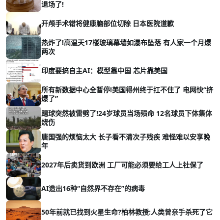
退场了!
开颅手术错将健康脑部位切除 日本医院道歉
热炸了!高温天17楼玻璃幕墙如瀑布坠落 有人家一个月爆
两次
印度要搞自主AI：模型靠中国 芯片靠美国
所有新数据中心全暂停!美国得州终于扛不住了 电网快“挤
爆了”
踢球突然被雷劈了!24岁球员当场殒命 12名球员下体集体
烧伤
唐国强的烦恼太大 长子看不清次子残疾 难怪难以安享晚
年
2027年后卖货到欧洲 工厂可能必须要给工人上社保了
AI造出16种“自然界不存在”的病毒
50年前就已找到火星生命?柏林教授:人类曾亲手杀死了它