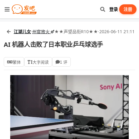
登录
注册
江湖儿女
·
州官放火
★★声望品衔R10★★
·
2026-06-11 21:11
AI 机器人击败了日本职业乒乓球选手
繁体
大字阅读
1 评