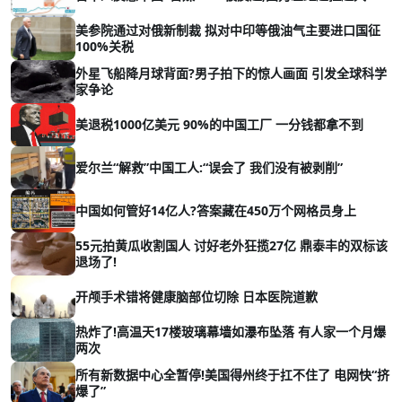
美参院通过对俄新制裁 拟对中印等俄油气主要进口国征
100%关税
外星飞船降月球背面?男子拍下的惊人画面 引发全球科学
家争论
美退税1000亿美元 90%的中国工厂 一分钱都拿不到
爱尔兰“解救”中国工人:“误会了 我们没有被剥削”
中国如何管好14亿人?答案藏在450万个网格员身上
55元拍黄瓜收割国人 讨好老外狂揽27亿 鼎泰丰的双标该
退场了!
开颅手术错将健康脑部位切除 日本医院道歉
热炸了!高温天17楼玻璃幕墙如瀑布坠落 有人家一个月爆
两次
所有新数据中心全暂停!美国得州终于扛不住了 电网快“挤
爆了”