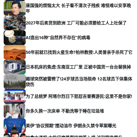
唐国强的烦恼太大 长子看不清次子残疾 难怪难以安享晚
年
2027年后卖货到欧洲 工厂可能必须要给工人上社保了
AI造出16种“自然界不存在”的病毒
50年前就已找到火星生命?柏林教授:人类曾亲手杀死了它
日本机床的焦虑:东南亚工厂里 正被中国货一台台替换掉
踢球突然被雷劈了!24岁球员当场殒命 12名球员下体集体
烧伤
为了总统梦 阿塔尔烈日下怒怼吉普赛游民:这里不是你家!
你多久换一次床单 不勤洗等于睡在垃圾堆
美伊“协议预期”搅动油市 伊朗永久禁令草案曝光