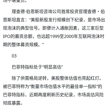
场不堪重负。
理查德·伯恩斯坦咨询公司首席投资官理查德・伯
恩斯坦直言：“美股新股发行规模创下纪录，是市场出
现泡沫的典型信号。即便计入通胀因素，这三家巨型
IPO的募资总额，也远超1999至2000年互联网泡沫时
期的整体募资规模。”
03
巴菲特指标处于“明显高估”
除了供需格局逆转，美股整体估值也亮起红灯。
被巴菲特称为“衡量市场估值水平的最佳单一指标”的
巴菲特指标，近期再度刷新历史纪录，市场高估风险
彻底暴露。