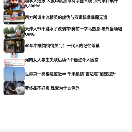
加拿大通报:大批印度黑帮持学签入境 涉刑案件飙升
8,800%!
西方所谓主流精英的虚伪与双重标准暴露无遗
天津大爷不跳水了改骑车!赛前一字马热身 老外当场唱
OMG
40年中餐馆悄悄关门：一代人的记忆落幕
河南女大学生失联后续:3个疑点令人困惑
世界第一高楼进度近半 千米绝顶“吉达塔”加速拔升
奢侈品不好卖 珠宝为什么例外