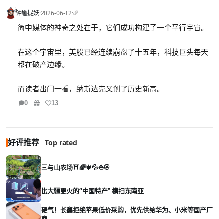
钟馗捉妖
·
2026-06-12
·
简中媒体的神奇之处在于，它们成功构建了一个平行宇宙。
在这个宇宙里，美股已经连续崩盘了十五年，科技巨头每天
都在破产边缘。
而读者出门一看，纳斯达克又创了历史新高。
0
13
好评推荐
Top rated
三与山农场⛩️🌈🍁💦⛵🏵️
比大疆更火的“中国特产” 横扫东南亚
硬气！长鑫拒绝苹果低价采购，优先供给华为、小米等国产厂
商