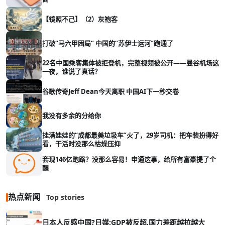
【镜照不己】（2）灰袍客
打破“马六甲困局” 中国的“苏伊士运河”跑通了
22名中国乘客集体被拒登机，完整视频被公开——曼谷机场这
一夜，谁说了真话？
谷歌传奇Jeff Dean今天离职 中国AI下一秒交卷
我没有多余的分给你
挂满娃娃的“成都最美垃圾车”火了，29岁司机：把车装扮得好
看，干活时没那么枯燥压抑
套现146亿跑路？没那么容易！申通这事，给所有富豪提了个
醒
热点新闻
Top stories
日本人反感中国?日媒:GDP被反超,国力差距越拉越大