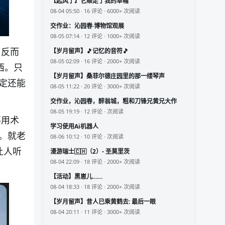
【起风了】它顺走了我的草帽
08-04 05:50 · 16 评论 · 6000+ 次阅读
交作业：沁园春·博物馆观展
08-05 07:14 · 12 评论 · 1000+ 次阅读
，反而
【岁月留声】🎵记忆的音符🎵
08-05 02:09 · 16 评论 · 2000+ 次阅读
西。只
【岁月留声】桑菲尔德庄园里的那一缕琴声
定还能
08-05 11:22 · 20 评论 · 3000+ 次阅读
交作业，沁园春，醉翁城，粗和刀锋兄黄兄大作
08-05 19:19 · 12 评论 · 次阅读
不用术
学习使用Ai机器人
。就老
08-06 10:12 · 10 评论 · 次阅读
让人听
漫游瑞士🇨🇭（2）- 圣莫里茨
08-04 22:09 · 18 评论 · 2000+ 次阅读
【活动】黑崽儿……
08-04 18:33 · 18 评论 · 2000+ 次阅读
【岁月留声】昔人已乘黄鹤去: 最后一眼
08-04 20:11 · 11 评论 · 3000+ 次阅读