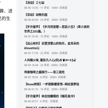
。
【活动】三七🐷
08-06 13:35 · 11 评论 · 1000+ 次阅读
算、进
【活动】动物乐园
己的生
08-06 00:09 · 24 评论 · 2000+ 次阅读
【岁月留声】《岁月回音壁—宫廷小丑》 (笨小孩的
世界之355篇。）
08-05 16:43 · 10 评论 · 1000+ 次阅读
【远山有约】论登顶雪山的快乐，金耳朵的
Alouette山
08-05 17:33 · 22 评论 · 2000+ 次阅读
人间烟火味, 最抚凡人心(四)🍜🦞🐟🍷🍾🍒
08-04 16:44 · 23 评论 · 6000+ 次阅读
鸡蛋咖啡之越南行——张三逛吃
08-05 18:02 · 8 评论 · 2000+ 次阅读
【Rose烘焙】一炉甜酥暖家常--网纹菠萝挞
08-06 01:10 · 16 评论 · 2000+ 次阅读
【岁月留声】林志炫翻唱的《烟花易冷》
08-06 05:51 · 6 评论 · 次阅读