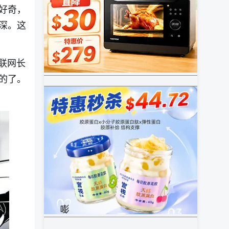
好奇，
深。这
联网长
的了。