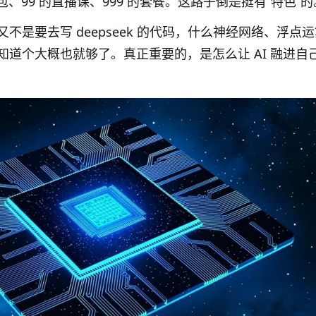
包、
99
的直播课、
999
的套餐。这路子倒是挺有
“
特色
”
的
又不是要去写
deepseek
的代码，什么神经网络、浮点运
知道个大概也就够了。真正重要的，是怎么让
AI
融进自