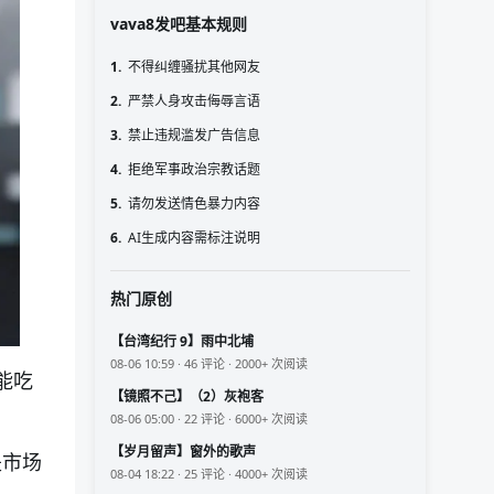
vava8发吧基本规则
1.
不得纠缠骚扰其他网友
2.
严禁人身攻击侮辱言语
3.
禁止违规滥发广告信息
4.
拒绝军事政治宗教话题
5.
请勿发送情色暴力内容
6.
AI生成内容需标注说明
热门原创
【台湾纪行 9】雨中北埔
08-06 10:59 · 46 评论 · 2000+ 次阅读
能吃
【镜照不己】（2）灰袍客
08-06 05:00 · 22 评论 · 6000+ 次阅读
【岁月留声】窗外的歌声
是市场
08-04 18:22 · 25 评论 · 4000+ 次阅读