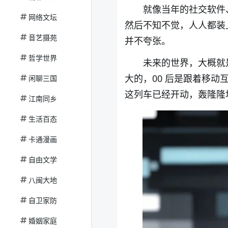
就像当年的社交软件
网络文坛
然后不知不觉，人人都装
音艺摄苑
并不夸张。
哲学世界
未来的世界，大概就
大的，
00
后是跟着移动
闲聊三国
这列车已经开动，轰隆隆
江南同乡
生活百态
卡通漫画
自由文学
八闽大地
自卫家防
婚姻家庭