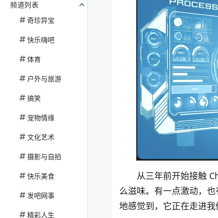
频道列表
奇珍异宝
快乐嗨吧
体育
户外与旅游
搞笑
宠物情缘
文化艺术
摄影与自拍
从三年前开始接触
Ch
快乐美食
么滋味。有一点激动，也
发吧网事
地感觉到，它正在走进我
精彩人生