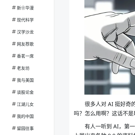
新❀华漫
现代科学
汉学沙龙
网友荐歌
香茗一席
老友坊
我与美国
谈股论金
很多人对
AI
挺好奇
江湖儿女
吗？怎么用啊？这话不是
我的中国
有人一听到
AI
，第一
留园往事