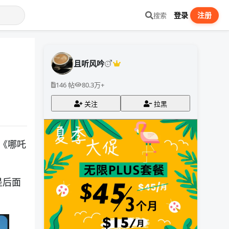
登录
注册
搜索
且听风吟
146 帖
80.3万+
关注
拉黑
《哪吒
是后面