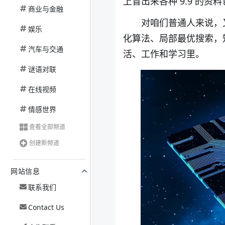
上冒出来各种
9.9
的资料
商业与金融
对咱们普通人来说，
娱乐
化算法、局部最优搜索，
汽车与交通
活、工作和学习里。
谜语对联
在线视频
情感世界
查看全部频道
创建新频道
网站信息
联系我们
Contact Us