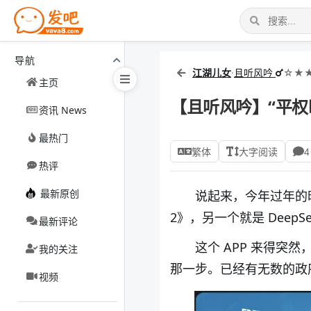
导航
江湖儿女
·
且听风吟
☆★
主页
【且听风吟】“平权
资讯 News
最热门
繁体
大字阅读
4
热评
最新原创
说起来，今年过年的
2
》，另一个就是
DeepSe
最新评论
这个
APP
来得突然
我的关注
那一步。已经有无数的政
视频