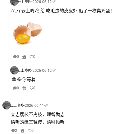
云上咚咚
·
2026-06-12
·
(/_\) 云上咚咚 给 吃毛虫的皮皮虾 砸了一枚臭鸡蛋！
0
0
云上咚咚
·
2026-06-12
·
😂😂你等着
0
0
云上咚咚
·
2026-06-11
·
立志荔枝不离枝，理智励志
情听蜻蜓宜轻停，请卿倾听
2
0