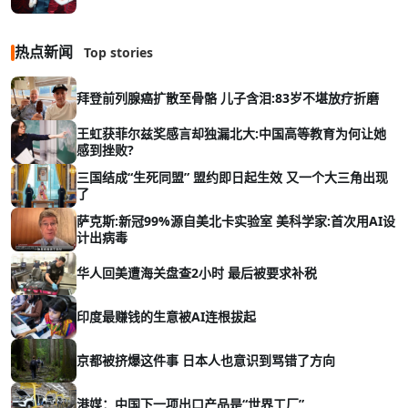
热点新闻
Top stories
拜登前列腺癌扩散至骨骼 儿子含泪:83岁不堪放疗折磨
王虹获菲尔兹奖感言却独漏北大:中国高等教育为何让她
感到挫败?
三国结成“生死同盟” 盟约即日起生效 又一个大三角出现
了
萨克斯:新冠99%源自美北卡实验室 美科学家:首次用AI设
计出病毒
华人回美遭海关盘查2小时 最后被要求补税
印度最赚钱的生意被AI连根拔起
京都被挤爆这件事 日本人也意识到骂错了方向
港媒：中国下一项出口产品是“世界工厂”