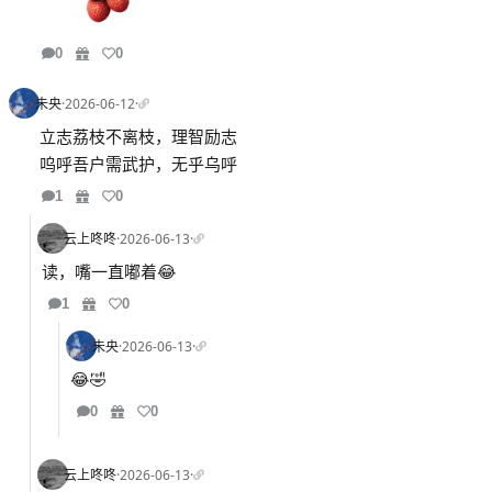
0
0
未央
·
2026-06-12
·
立志荔枝不离枝，理智励志
呜呼吾户需武护，无乎乌呼
1
0
云上咚咚
·
2026-06-13
·
读，嘴一直嘟着😂
1
0
未央
·
2026-06-13
·
😂🤣
0
0
云上咚咚
·
2026-06-13
·