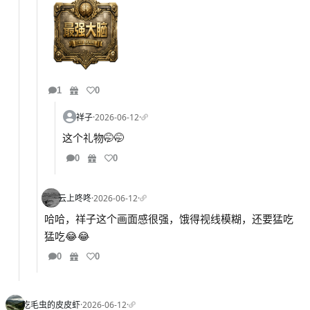
1
0
祥子
·
2026-06-12
·
这个礼物🤭🤭
0
0
云上咚咚
·
2026-06-12
·
哈哈，祥子这个画面感很强，饿得视线模糊，还要猛吃
猛吃😂😂
0
0
吃毛虫的皮皮虾
·
2026-06-12
·