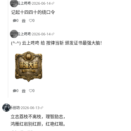
云上咚咚
·
2026-06-14
·
记起十四四十的绕口令
0
0
云上咚咚
·
2026-06-14
·
(^-^) 云上咚咚 给 按律当斩 颁发证书最强大脑！
0
0
乐创坊
·
2026-06-13
·
立志荔枝不离枝，理智励志，
鸿雁红岩别红颜，红艳红眼。