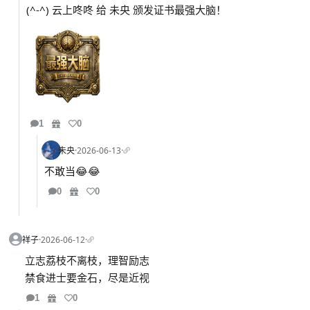
(^-^) 云上咚咚 给 未央 颁发证书最强大脑！
1
0
未央
·
2026-06-13
·
不敢当😂😂
0
0
祥子
·
2026-06-12
·
立志荔枝不离枝，理智励志
禁食进士要金石，尽是近视
1
0