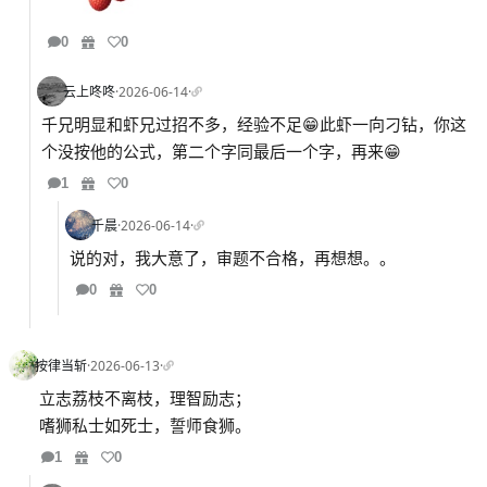
0
0
云上咚咚
·
2026-06-14
·
千兄明显和虾兄过招不多，经验不足😁此虾一向刁钻，你这
个没按他的公式，第二个字同最后一个字，再来😁
1
0
千晨
·
2026-06-14
·
说的对，我大意了，审题不合格，再想想。。
0
0
按律当斩
·
2026-06-13
·
立志荔枝不离枝，理智励志；
嗜狮私士如死士，誓师食狮。
1
0