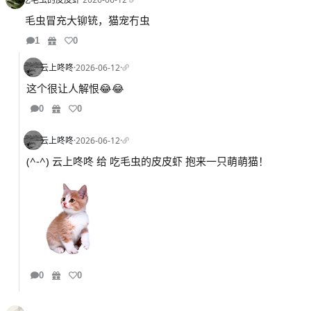
毛虫冒充大铆铳，猫宠冇虫
1
0
云上咚咚
·
2026-06-12
·
这个很让人解恨😂😂
0
0
云上咚咚
·
2026-06-12
·
(^-^) 云上咚咚 给 吃毛虫的皮皮虾 抱来一只萌萌猫！
0
0