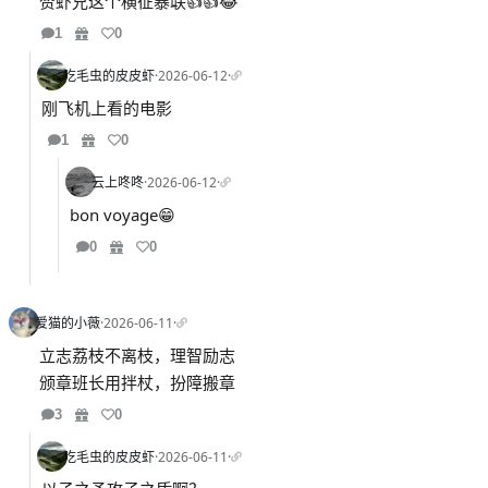
赞虾兄这个横征暴联👍👍😂
1
0
吃毛虫的皮皮虾
·
2026-06-12
·
刚飞机上看的电影
1
0
云上咚咚
·
2026-06-12
·
bon voyage😁
0
0
爱猫的小薇
·
2026-06-11
·
立志荔枝不离枝，理智励志
颁章班长用拌杖，扮障搬章
3
0
吃毛虫的皮皮虾
·
2026-06-11
·