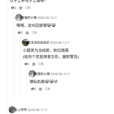
以子之矛攻子之盾啊？
1
0
爱猫的小薇
·
2026-06-12
·
嘿嘿，这叫回旋镖😹😹
1
0
吃毛虫的皮皮虾
·
2026-06-12
·
小薇笑为当校尉，削位晓薇
(给你个官就得意忘形，撤职警告)
1
0
爱猫的小薇
·
2026-06-12
·
镖标彪飙😹😹🤣
0
0
云上咚咚
·
2026-06-11
·