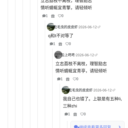
立志荔枝不离枝，理智励志
情听蜻蜓宜青擎，请轻倾听
1
0
吃毛虫的皮皮虾
·
2026-06-12
·
q和t不对等了
1
0
云上咚咚
·
2026-06-12
·
立志荔枝不离枝，理智励志
情听蜻蜓宜青亭，请轻倾听
1
0
吃毛虫的皮皮虾
·
2026-06-12
·
我自己也错了。上联是有五种li,
三种zhi
1
0
继续查看更多回复