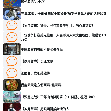
静坐笔记(九十八)
三星SK海力士偷偷测试中国设备 70岁半导体大佬的话被验证
【岁月留声】锋哥，长江那股子劲儿，咱心里都有！
一场战争打崩美元信用，人民币涌入六大主权国，熊猫债1.3
万亿
中国最富的省却不爱买奢侈品
【岁月留声】长江之歌
沁园春，发吧英雄传
我能天天吃方便面吗?健康吗?
《涿鹿之战》三部曲有奖问答（1）奖励小皇冠（👑）
【岁月留声】把眼泪讲成笑话的人