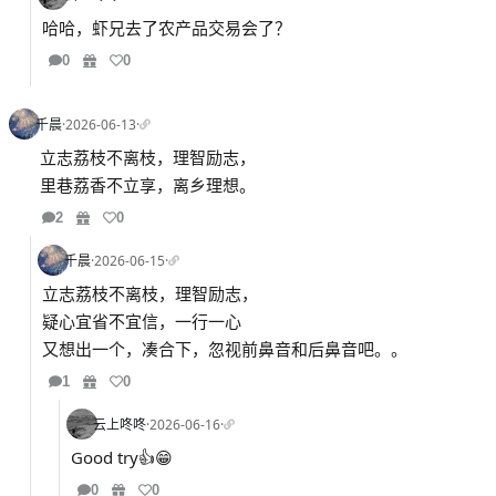
哈哈，虾兄去了农产品交易会了？
0
0
千晨
·
2026-06-13
·
立志荔枝不离枝，理智励志，
里巷荔香不立享，离乡理想。
2
0
千晨
·
2026-06-15
·
立志荔枝不离枝，理智励志，
疑心宜省不宜信，一行一心
又想出一个，凑合下，忽视前鼻音和后鼻音吧。。
1
0
云上咚咚
·
2026-06-16
·
Good try👍😁
0
0