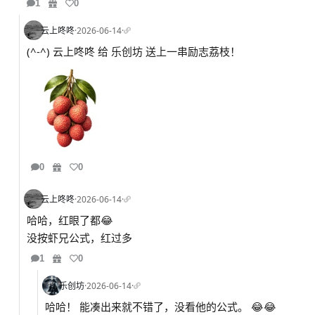
1
0
云上咚咚
·
2026-06-14
·
(^-^) 云上咚咚 给 乐创坊 送上一串励志荔枝！
0
0
云上咚咚
·
2026-06-14
·
哈哈，红眼了都😂
没按虾兄公式，红过多
1
0
乐创坊
·
2026-06-14
·
哈哈！ 能凑出来就不错了，没看他的公式。 😂😂