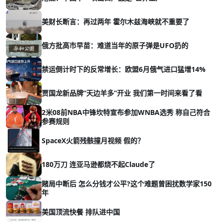
美财长断言：再过两年 霍尔木兹海峡就不重要了
俄方批高市早苗：难道当年的原子弹是UFO扔的
禁运倒计时下的反常增长：欧盟6月俄气进口猛增14%
贾国龙新品牌“天边羊多”开业 我们第一时间来看了看
2米08前NBA中锋坎特宣布参加WNBA选秀 称自己符合
参赛规则
SpaceX火箭残骸撞月视频 假的？
180万刀 连亚马逊都烧不起Claude了
赌局中断后 怎么分钱才公平?这个难题曾困扰数学家150
年
美国顶流快餐 排队进中国