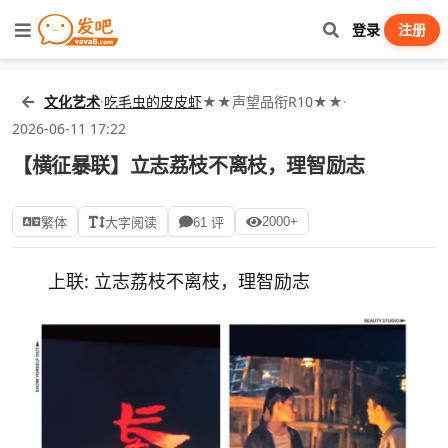
登录
注册
文化艺术
·
吃毛虫的皮皮虾
★★声望品衔R10★★
·
2026-06-11 17:22
【横征暴联】立志荔枝不离枝，理智励志
2000+
繁体
大字阅读
61 评
上联: 立志荔枝不离枝，理智励志