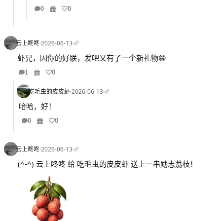
0
0
云上咚咚
·
2026-06-13
·
虾兄，因你的好联，发吧又有了一个新礼物😁
1
0
吃毛虫的皮皮虾
·
2026-06-13
·
哈哈，好！
0
0
云上咚咚
·
2026-06-13
·
(^-^) 云上咚咚 给 吃毛虫的皮皮虾 送上一串励志荔枝！