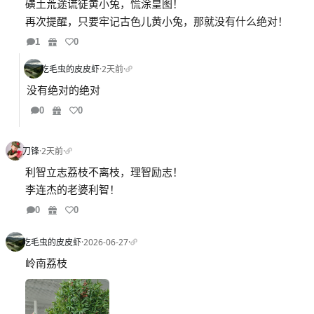
磺土荒途谎徒黄小兔，慌涂皇图！
再次提醒，只要牢记古色儿黄小兔，那就没有什么绝对！
1
0
吃毛虫的皮皮虾
·
2天前
·
没有绝对的绝对
0
0
刀锋
·
2天前
·
利智立志荔枝不离枝，理智励志！
李连杰的老婆利智！
0
0
吃毛虫的皮皮虾
·
2026-06-27
·
岭南荔枝