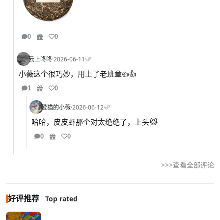
0
0
云上咚咚
·
2026-06-11
·
小薇这个很巧妙，用上了老班章👍👍
1
0
爱猫的小薇
·
2026-06-12
·
哈哈，皮皮虾那个对太绝绝了，上头😹
0
0
>>>查看全部评论
好评推荐
Top rated