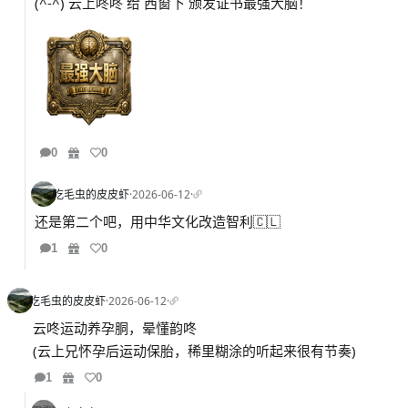
(^-^) 云上咚咚 给 西窗下 颁发证书最强大脑！
0
0
吃毛虫的皮皮虾
·
2026-06-12
·
还是第二个吧，用中华文化改造智利🇨🇱
1
0
吃毛虫的皮皮虾
·
2026-06-12
·
云咚运动养孕胴，晕懂韵咚
(云上兄怀孕后运动保胎，稀里糊涂的听起来很有节奏)
1
0