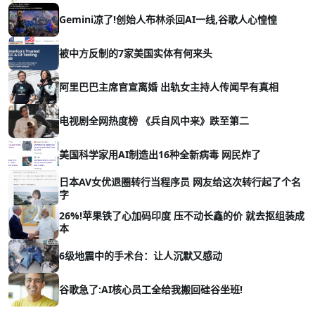
Gemini凉了!创始人布林杀回AI一线,谷歌人心惶惶
被中方反制的7家美国实体有何来头
阿里巴巴主席官宣离婚 出轨女主持人传闻早有真相
电视剧全网热度榜 《兵自风中来》跌至第二
美国科学家用AI制造出16种全新病毒 网民炸了
日本AV女优退圈转行当程序员 网友给这次转行起了个名
字
26%!苹果铁了心加码印度 压不动长鑫的价 就去抠组装成
本
6级地震中的手术台：让人沉默又感动
谷歌急了:AI核心员工全给我搬回硅谷坐班!