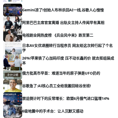
Gemini凉了!创始人布林杀回AI一线,谷歌人心惶惶
阿里巴巴主席官宣离婚 出轨女主持人传闻早有真相
电视剧全网热度榜 《兵自风中来》跌至第二
日本AV女优退圈转行当程序员 网友给这次转行起了个名
字
26%!苹果铁了心加码印度 压不动长鑫的价 就去抠组装成
本
俄方批高市早苗：难道当年的原子弹是UFO扔的
谷歌急了:AI核心员工全给我搬回硅谷坐班!
禁运倒计时下的反常增长：欧盟6月俄气进口猛增14%
6级地震中的手术台：让人沉默又感动