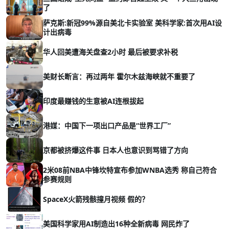
了
萨克斯:新冠99%源自美北卡实验室 美科学家:首次用AI设
计出病毒
华人回美遭海关盘查2小时 最后被要求补税
美财长断言：再过两年 霍尔木兹海峡就不重要了
印度最赚钱的生意被AI连根拔起
港媒：中国下一项出口产品是“世界工厂”
京都被挤爆这件事 日本人也意识到骂错了方向
2米08前NBA中锋坎特宣布参加WNBA选秀 称自己符合
参赛规则
SpaceX火箭残骸撞月视频 假的？
美国科学家用AI制造出16种全新病毒 网民炸了