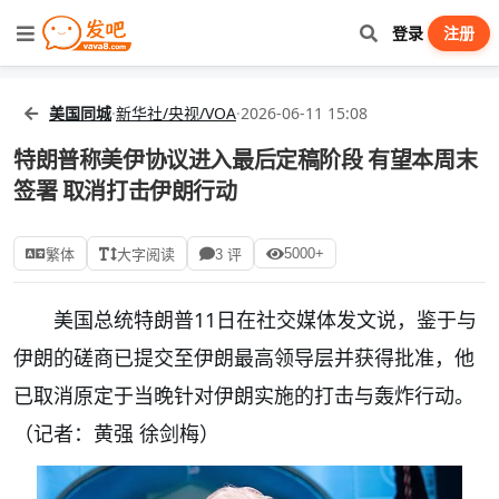
登录
注册
美国同城
·
新华社/央视/VOA
·
2026-06-11 15:08
特朗普称美伊协议进入最后定稿阶段 有望本周末
签署 取消打击伊朗行动
5000+
繁体
大字阅读
3 评
美国总统特朗普11日在社交媒体发文说，鉴于与
伊朗的磋商已提交至伊朗最高领导层并获得批准，他
已取消原定于当晚针对伊朗实施的打击与轰炸行动。
（记者：黄强 徐剑梅）