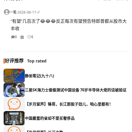
一笔
·
2026-06-11
·
“有望”几百次了😂😂😂反正每次有望预告特郎普都从股市大
丰收
0
4
好评推荐
Top rated
静坐笔记(九十八)
三星SK海力士偷偷测试中国设备 70岁半导体大佬的话被验证
【岁月留声】锋哥，长江那股子劲儿，咱心里都有！
中国最富的省却不爱买奢侈品