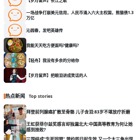
【岁月留声】长江之歌
一场战争打崩美元信用，人民币涌入六大主权国，熊猫债1.3
万亿
沁园春，发吧英雄传
我能天天吃方便面吗?健康吗?
【轻舟】我没有多余的分给你
【岁月留声】把眼泪讲成笑话的人
热点新闻
Top stories
拜登前列腺癌扩散至骨骼 儿子含泪:83岁不堪放疗折磨
王虹获菲尔兹奖感言却独漏北大:中国高等教育为何让她
感到挫败?
三国结成“生死同盟” 盟约即日起生效 又一个大三角出现