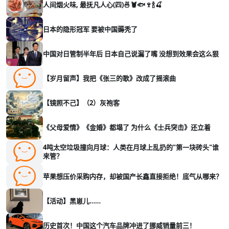
人间烟火味, 最抚凡人心(四)🍜🦞🐟🍷🍾🍒
日本的隐形冠军 要被中国薅秃了
中国对日管制半年后 日本自己说漏了嘴 没想到效果会这么狠
【岁月留声】我把《张三的歌》改成了摇滚曲
【镜照不己】（2）灰袍客
《父母爱情》《金婚》都塌了 为什么《士兵突击》还立着
4吨太空垃圾撞向月球：人类在月球上乱扔的"第一块砖头"谁
来管？
苹果想压价采购内存，却被国产长鑫直接拒绝！底气从哪来？
【活动】黑崽儿……
历史首次！中国这个汽车品牌冲进了挪威销量前三！