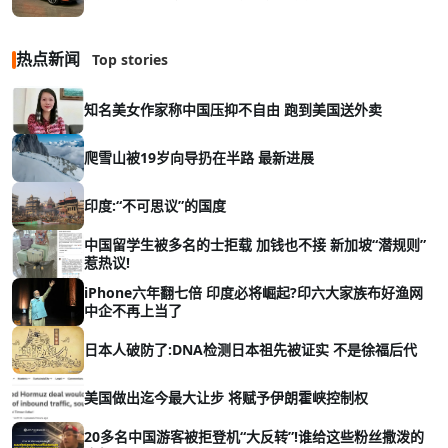
热点新闻
Top stories
知名美女作家称中国压抑不自由 跑到美国送外卖
爬雪山被19岁向导扔在半路 最新进展
印度:“不可思议”的国度
中国留学生被多名的士拒载 加钱也不接 新加坡“潜规则”
惹热议!
iPhone六年翻七倍 印度必将崛起?印六大家族布好渔网
中企不再上当了
日本人破防了:DNA检测日本祖先被证实 不是徐福后代
美国做出迄今最大让步 将赋予伊朗霍峡控制权
20多名中国游客被拒登机“大反转”!谁给这些粉丝撒泼的