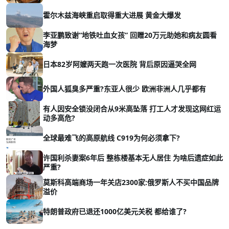
霍尔木兹海峡重启取得重大进展 黄金大爆发
李亚鹏致谢“地铁吐血女孩” 回赠20万元助她和病友圆看
海梦
日本82岁阿嬤两天跑一次医院 背后原因逼哭全网
外国人狐臭多严重?东亚人很少 欧洲非洲人几乎都有
有人因安全锁没闭合从9米高坠落 打工人才发现这网红运
动多高危?
全球最难飞的高原航线 C919为何必须拿下?
许国利杀妻案6年后 整栋楼基本无人居住 为啥后遗症如此
严重?
莫斯科高端商场一年关店2300家:俄罗斯人不买中国品牌
溢价
特朗普政府已退还1000亿美元关税 都给谁了?