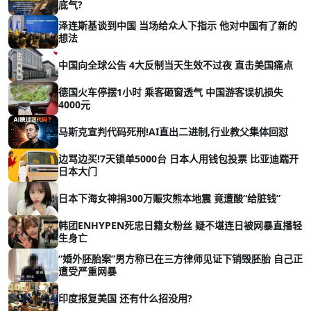
底气?
泽连斯基谈到中国 当场给众人下指示 他对中国有了新的
想法
中国向全球公告 4大反制当天生效不过夜 直击美国痛点
德国火车停摆1小时 乘客砸窗透气 中国游客误机损失
4000元
马斯克宣判代码死刑!AI直出二进制,行业教父集体回怼
边骂边买!7天锁单5000台 日本人用钱包投票 比亚迪踹开
日本大门
日本下海女神捐300万赈灾熊本地震 竟遭酸“给脏钱”
韩团ENHYPEN死忠日籍女粉丝 疑不堪连日被网暴直播轻
生身亡
“婚外胚胎案”男方称已在三方律师见证下销毁胚胎 自己正
遭受严重网暴
印度报复美国 还有什么招没用?