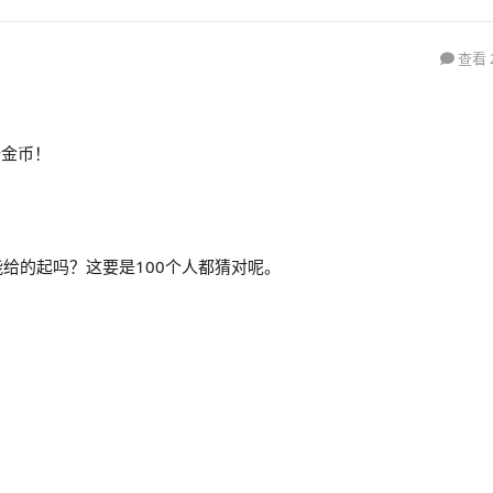
查看 
十金币！
给的起吗？这要是100个人都猜对呢。