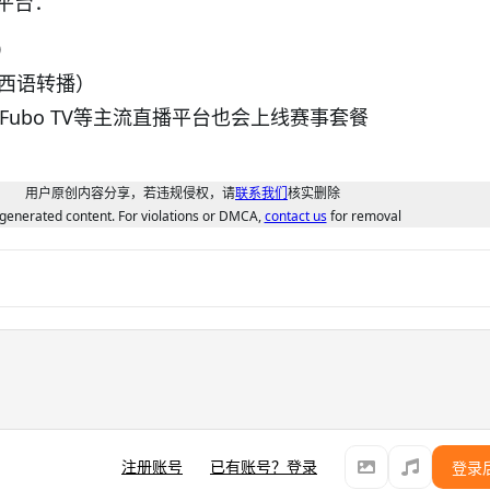
平台：
商）
do（西语转播）
g TV、Fubo TV等主流直播平台也会上线赛事套餐
用户原创内容分享，若违规侵权，请
联系我们
核实删除
generated content. For violations or DMCA,
contact us
for removal
注册账号
已有账号？登录
登录