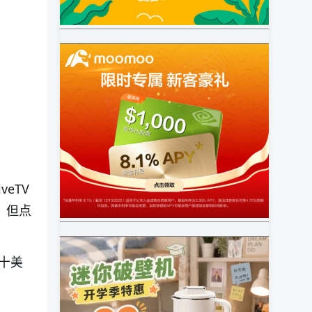
LiveTV
接，但点
十美