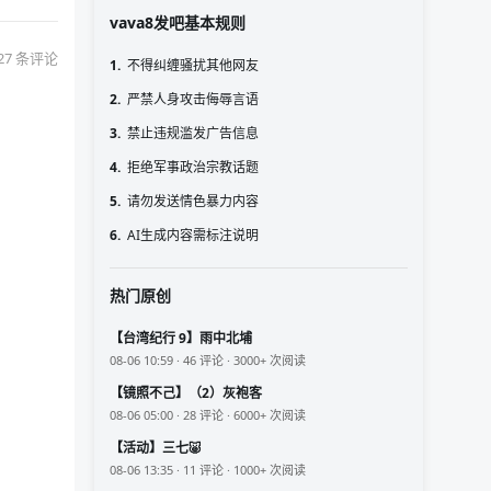
vava8发吧基本规则
27 条评论
1.
不得纠缠骚扰其他网友
2.
严禁人身攻击侮辱言语
3.
禁止违规滥发广告信息
4.
拒绝军事政治宗教话题
5.
请勿发送情色暴力内容
6.
AI生成内容需标注说明
热门原创
【台湾纪行 9】雨中北埔
08-06 10:59 · 46 评论 · 3000+ 次阅读
【镜照不己】（2）灰袍客
08-06 05:00 · 28 评论 · 6000+ 次阅读
【活动】三七🐷
08-06 13:35 · 11 评论 · 1000+ 次阅读