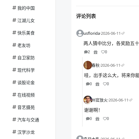
我的中国
评论列表
江湖儿女
快乐美食
usflorida
·
2026-06-11
·
两人猜中比分，各奖励五
老友坊
2
0
自卫家防
春秋
·
2026-06-11
·
现代科学
哇，出手这么大，将来你能
谈股论金
0
0
在线视频
州官放火
·
2026-06-11
·
音艺摄苑
谢谢啊！
0
0
汽车与交通
汉学沙龙