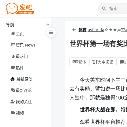
导航
体育
·
usflorida
☆★★声望品
主页
世界杯第一场有奖比
资讯 News
最热门
繁体
大字阅读
2
热评
最新原创
今天美东时间下午三
会有奖励，譬如说一场比赛
最新评论
人独中，那就是独得100
我的关注
世界杯大战在即，特
视频
观看世界杯平台推荐