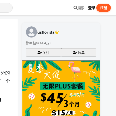
登录
注册
搜索
usflorida
90 帖
14.4万+
关注
拉黑
比分的
有一个
！