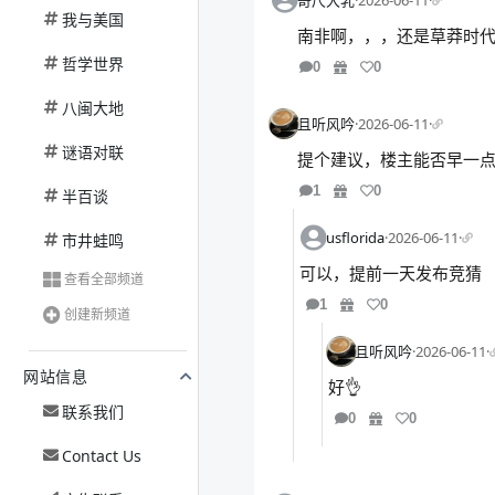
奇尺大乳
·
2026-06-11
·
我与美国
南非啊，，，还是草莽时
哲学世界
0
0
八闽大地
且听风吟
·
2026-06-11
·
谜语对联
提个建议，楼主能否早一
1
0
半百谈
usflorida
·
2026-06-11
·
市井蛙鸣
可以，提前一天发布竞猜
查看全部频道
1
0
创建新频道
且听风吟
·
2026-06-11
·
网站信息
好👌
联系我们
0
0
Contact Us