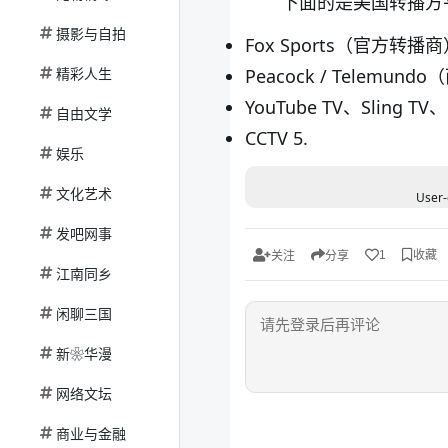
下面的是美国转播方
摄影与自拍
Fox Sports（官方转播
精彩人生
Peacock / Telemun
YouTube TV、Slin
自由文学
CCTV 5.
娱乐
文化艺术
User-
发吧网事
收藏
1
关注
分享
江南同乡
闲聊三国
新❀华漫
网络文坛
商业与金融