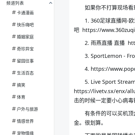
频道列表
如果你不打算现场看
卡通漫画
1. 360足球直播
快乐嗨吧
吧 https://www.360zuq
婚姻家庭
2. 雨燕直播 直播 https
奇珍异宝
3. SportLemon - Fro
留园往事
4. https://www.pop
生活百态
5. Live Sport Stream
搞笑
https://livetv.s
体育
击的时候一定要小心病毒链接
户外与旅游
有条件的可以买机顶
情感世界
金。很划算。
宠物情缘