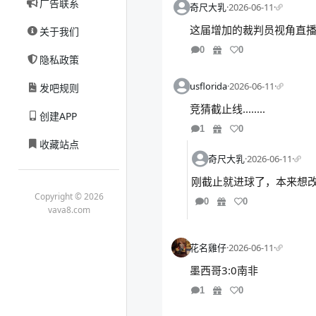
广告联系
奇尺大乳
·
2026-06-11
·
这届增加的裁判员视角直
关于我们
0
0
隐私政策
usflorida
·
2026-06-11
·
发吧规则
竞猜截止线........
创建APP
1
0
收藏站点
奇尺大乳
·
2026-06-11
·
刚截止就进球了，本来想
Copyright © 2026
0
0
vava8.com
花名雞仔
·
2026-06-11
·
墨西哥3:0南非
1
0