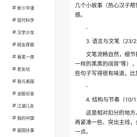
几个小故事（热心汉子帮
新❀华漫
感。
现代科学
-
汉学沙龙
3. 语言与文笔（23/
网友荐歌
文笔流畅自然，细节描
香茗一席
一样的黑黑的阔背”等）
老友坊
些句子写得很有味道，比
我与美国
-
谈股论金
4. 结构与节奏（10/
江湖儿女
这是相对扣分的地方
我的中国
再紧凑一些、突出主线，
留园往事
一点。