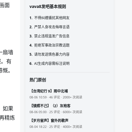
画面
vava8发吧基本规则
1.
不得纠缠骚扰其他网友
2.
严禁人身攻击侮辱言语
3.
禁止违规滥发广告信息
4.
拒绝军事政治宗教话题
一扇墙
5.
请勿发送情色暴力内容
服。有
6.
AI生成内容需标注说明
感慨。
热门原创
【台湾纪行 9】雨中北埔
08-06 10:59 · 46 评论 · 2000+ 次阅读
【镜照不己】（2）灰袍客
，如果
08-06 05:00 · 25 评论 · 6000+ 次阅读
再精炼
【岁月留声】窗外的歌声
08-04 18:22 · 25 评论 · 4000+ 次阅读