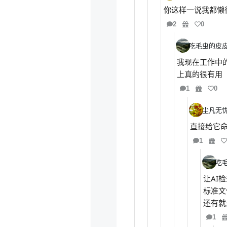
你这样一说我都懒
2
0
吃毛虫的皮
我现在工作中
上真的很有用
1
0
尘凡无
直接给它
1
吃
让AI
标准文
还有就
1