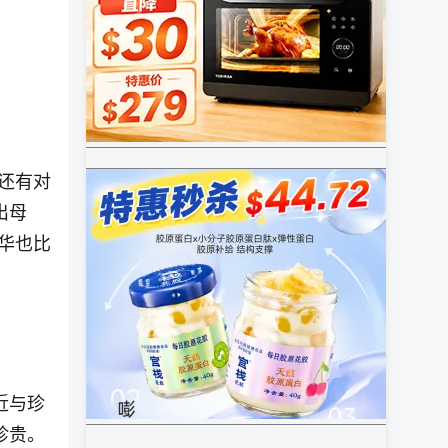
还有对
出母
华也比
近与珍
珍贵。