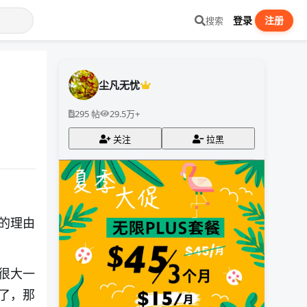
登录
注册
搜索
尘凡无忧
295 帖
29.5万+
关注
拉黑
的理由
很大一
了，那