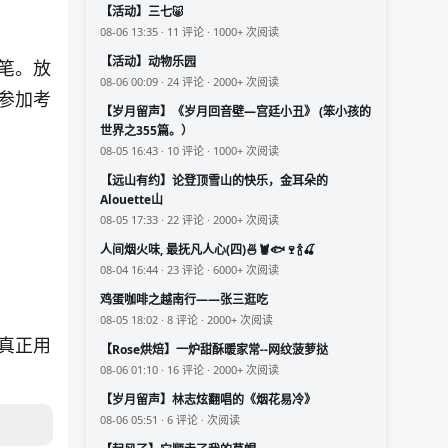
【活动】三七🐷
08-06 13:35 · 11 评论 · 1000+ 次阅读
【活动】动物乐园
笔。放
08-06 00:09 · 24 评论 · 2000+ 次阅读
参加考
【岁月留声】《岁月回音壁—宫廷小丑》 (笨小孩的
世界之355篇。）
08-05 16:43 · 10 评论 · 1000+ 次阅读
【远山有约】论登顶雪山的快乐，金耳朵的
Alouette山
08-05 17:33 · 22 评论 · 2000+ 次阅读
人间烟火味, 最抚凡人心(四)🍜🦞🐟🍷🍾🍒
08-04 16:44 · 23 评论 · 6000+ 次阅读
鸡蛋咖啡之越南行——张三逛吃
08-05 18:02 · 8 评论 · 2000+ 次阅读
真正用
【Rose烘焙】一炉甜酥暖家常--网纹菠萝挞
08-06 01:10 · 16 评论 · 2000+ 次阅读
【岁月留声】林志炫翻唱的《烟花易冷》
08-06 05:51 · 6 评论 · 次阅读