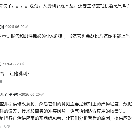
得试了。。。。没劲，人势利都躲不及，还要主动去找机器惹气吗？
皮虾
·
2026-06-20
·
的重要报告和邮件都必须让AI挑刺，虽然它也会胡说八道你不能上当
忧
·
2026-06-20
·
命令，让他挑刺？
0
毛虫的皮皮虾
·
2026-06-20
·
检查并提供修改意见。然后它们的意见主要是逻辑上的严谨程度，数
件的偏差，技术和商务的冲突风险，语气语调适合应用的场景等。
是把客户活供应商的东西给AI看，让它们分析背后的原因，提供应
0