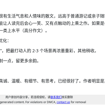
很有生活气息和人情味的散文，远高于普通游记或亲子随
能让人读完后会心一笑、又有点触动的上乘之作。如果是
一类上水平（高分作文）。
议优化：
”，把最打动人的 2-3 个场景再浓墨重彩，其他稍收。
制一点，留更多余韵。
真诚、温暖、有细节、有思考，已经很好了。作者明显是
用户原创内容分享，若违规侵权，请
联系我们
核实删除
generated content. For violations or DMCA,
contact us
for removal