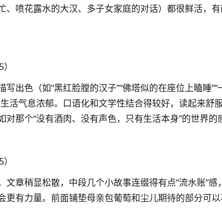
忙、喷花露水的大汉、多子女家庭的对话）都很鲜活，有
25）
写出色（如“黑红脸膛的汉子”“佛塔似的在座位上瞌睡”“
，生活气息浓郁。口语化和文学性结合得较好，读起来舒
如对那个“没有酒肉、没有声色，只有生活本身”的世界的
15）
。文章稍显松散，中段几个小故事连缀得有点“流水账”感
会更有力量。前面铺垫母亲包葡萄和尘儿期待的部分可以