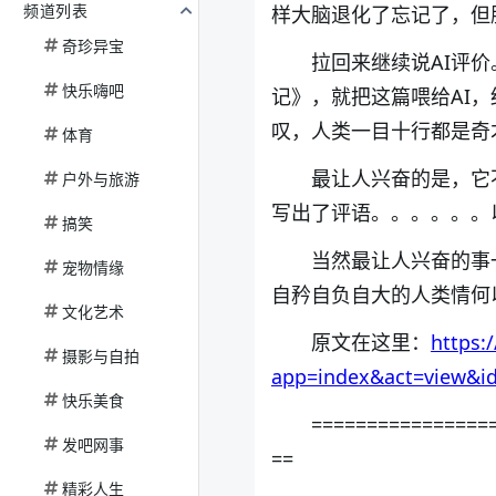
频道列表
样大脑退化了忘记了，但
奇珍异宝
拉回来继续说AI评
快乐嗨吧
记》，就把这篇喂给AI
叹，人类一目十行都是奇
体育
最让人兴奋的是，它
户外与旅游
写出了评语。。。。。。
搞笑
当然最让人兴奋的事
宠物情缘
自矜自负自大的人类情何
文化艺术
原文在这里：
https:
摄影与自拍
app=index&act=view&i
快乐美食
================
发吧网事
==
精彩人生