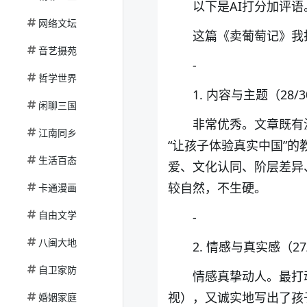
以下是AI打分加评语
网络文坛
这篇《卖葡萄记》我打
音艺摄苑
-
哲学世界
1. 内容与主题（28/
闲聊三国
非常优秀。文章既有
江南同乡
“让孩子体验真实中国”
生活百态
爱、文化认同、阶层差异
较自然，不生硬。
卡通漫画
自由文学
-
八闽大地
2. 情感与真实感（27
自卫家防
情感真挚动人。最打
视），又诚实地写出了孩
婚姻家庭