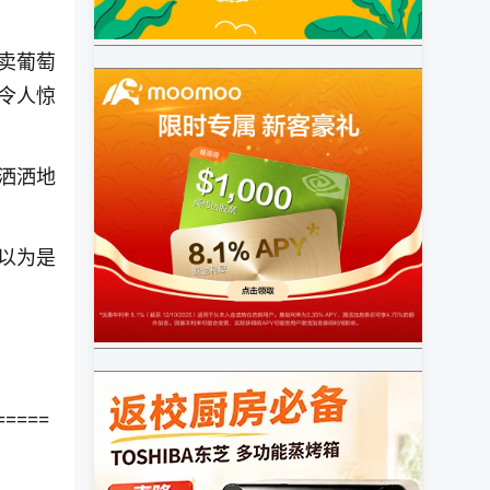
卖葡萄
令人惊
洒洒地
以为是
=====