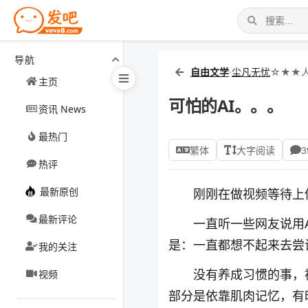
导航
自由文学
·
尘凡无忧
☆★★
主页
可怕的AI。。。
资讯 News
最热门
繁体
大字阅读
3
热评
最新原创
刚刚在做视频等待上
最新评论
一直听一些网友说用
是：一直都想不起来去尝
我的关注
没有养成习惯的事，
视频
部分是依靠肌肉记忆，有