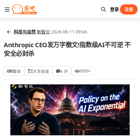
登录
注册
科技与自然
·
新智元
·
2026-06-11 09:04
Anthropic CEO发万字檄文!指数级AI不可逆 不
安全必封杀
5000+
繁体
大字阅读
4 评