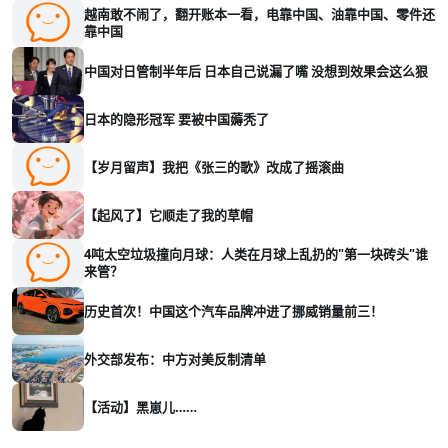
越南敢不闹了，翻开账本一看，电靠中国、油靠中国、零件还
靠中国
中国对日管制半年后 日本自己说漏了嘴 没想到效果会这么狠
日本的隐形冠军 要被中国薅秃了
【岁月留声】我把《张三的歌》改成了摇滚曲
【起风了】它顺走了我的草帽
4吨太空垃圾撞向月球：人类在月球上乱扔的"第一块砖头"谁
来管？
历史首次！中国这个汽车品牌冲进了挪威销量前三！
外交部发布：中方对美反制清单
【活动】黑崽儿……