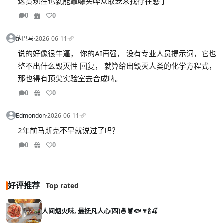
这货现在也就能靠噱头哗众取宠来找存在感了
0
0
纳巴马
·
2026-06-11
·
说的好像很牛逼， 你的AI再强， 没有专业人员提示词，它也
整不出什么毁灭性 回复， 就算给出毁灭人类的化学方程式，
那也得有顶尖实验室去合成呐。
0
0
Edmondon
·
2026-06-11
·
2年前马斯克不早就说过了吗？
0
0
好评推荐
Top rated
人间烟火味, 最抚凡人心(四)🍜🦞🐟🍷🍾🍒