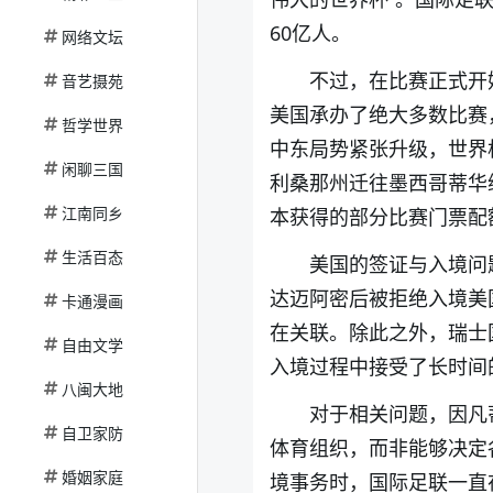
60亿人。
网络文坛
不过，在比赛正式开
音艺摄苑
美国承办了绝大多数比赛
哲学世界
中东局势紧张升级，世界
闲聊三国
利桑那州迁往墨西哥蒂华
江南同乡
本获得的部分比赛门票配
生活百态
美国的签证与入境问
达迈阿密后被拒绝入境美
卡通漫画
在关联。除此之外，瑞士
自由文学
入境过程中接受了长时间
八闽大地
对于相关问题，因凡
自卫家防
体育组织，而非能够决定
婚姻家庭
境事务时，国际足联一直