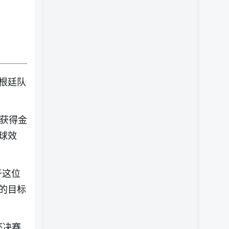
根廷队
次获得金
球效
于这位
的目标
杯决赛