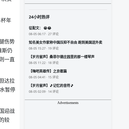
24小时热评
界杯年
征配文： 😁😂
08-05 06:17 · 27 评论
腿伤势
知名美女作家称中国压抑不自由 跑到美国送外卖
08-05 15:27 · 19 评论
维斯仍
【岁月留声】桑菲尔德庄园里的那一缕琴声
则一直
08-05 11:22 · 18 评论
【嗨吧英雄传】之京都篇
08-05 04:41 · 15 评论
但达拉
【岁月留声】🎵记忆的音符🎵
补水暂停
08-05 02:09 · 14 评论
Advertisements
国迎战
的较