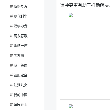
造冲突更有助于推动解决方
新❀华漫
现代科学
汉学沙龙
网友荐歌
香茗一席
老友坊
我与美国
谈股论金
江湖儿女
我的中国
留园往事