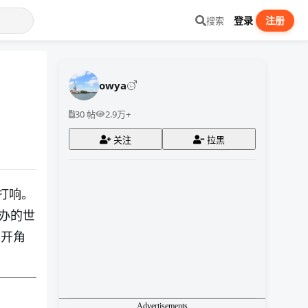
登录
注册
搜索
owya
30 帖
2.9万+
关注
拉黑
打响。
办的世
展开角
Advertisements