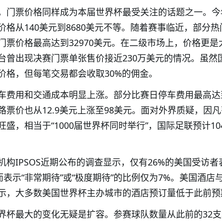
，门票价格同样成为本届世界杯最受关注的话题之一。今
格从140美元到8680美元不等。随着赛事临近，部分热
门票价格最高达到32970美元。在二级市场上，价格更是
台曾出现决赛门票单张售价接近230万美元的情况。虽然
价格，但每笔交易都会收取30%的佣金。
车费用和交通成本明显上涨。部分比赛日停车费用最高达到
票价也从12.9美元上涨至98美元。面对外界质疑，因
盛，相当于“1000届世界杯同时举行”，国际足联预计10
构IPSOS近期公布的调查显示，仅有26%的美国受访者
而表示“非常期待”或“极度期待”的比例仅为7%。美国酒店
示，大多数美国世界杯主办城市的酒店预订量低于此前预
界杯最大的变化无疑是扩容。参赛球队数量从此前的32