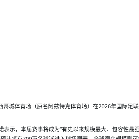
，墨西哥城体育场（原名阿兹特克体育场）在2026年国际足
诺表示，本届赛事将成为“有史以来规模最大、包容性最
联预计将有700万名球迷进入球场观赛，全球观众规模则可