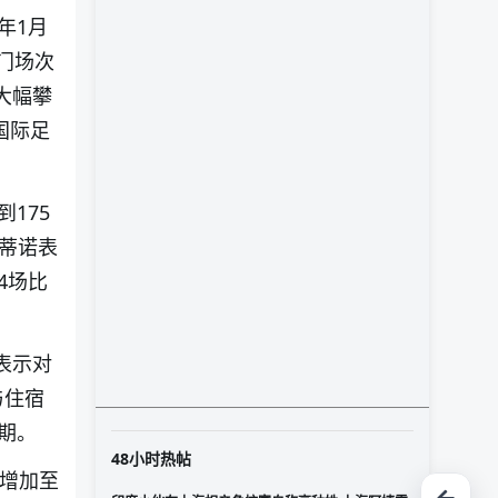
年1月
门场次
大幅攀
国际足
175
凡蒂诺表
4场比
表示对
与住宿
期。
48小时热帖
支增加至