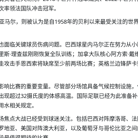
次率领法国队冲击冠军。
星亚马尔，则被认为是自1958年的贝利以来最受关注的世
也面临关键球员伤病问题。巴西球星内马尔正在努力从小
里斯·理查兹刚刚恢复全队训练；加拿大队核心阿方索·戴
圭攻击手恩西索将缺席至少前两场比赛；英格兰边锋萨卡
影响比赛的重要变量。尽管部分场馆具备气候控制设施，
出现超过32摄氏度的体感高温。国际足联已经为此准备
用水相关规定。
场焦点大战已经受到球迷关注。包括巴西对阵摩洛哥、法
罗地亚、美国对阵澳大利亚，以及葡萄牙与哥伦比亚之间
段最值得期待的比赛。