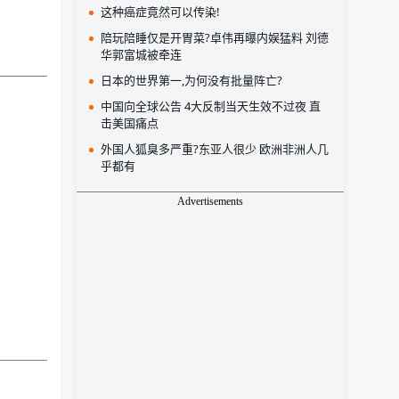
这种癌症竟然可以传染!
陪玩陪睡仅是开胃菜?卓伟再曝内娱猛料 刘德
华郭富城被牵连
日本的世界第一,为何没有批量阵亡?
中国向全球公告 4大反制当天生效不过夜 直
击美国痛点
外国人狐臭多严重?东亚人很少 欧洲非洲人几
乎都有
Advertisements