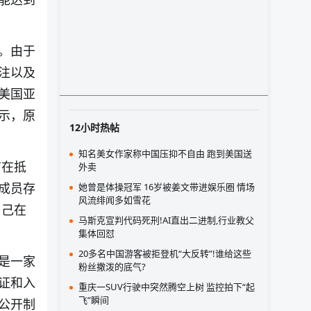
。由于
注以及
美国亚
示，原
12小时热帖
知名美女作家称中国压抑不自由 跑到美国送
前在抵
外卖
成员存
她曾是体操冠军 16岁被姜文带进娱乐圈 情场
风流绯闻多如雪花
自己在
马斯克宣判代码死刑!AI直出二进制,行业教父
集体回怼
20多名中国游客被拒登机“大反转”!谁给这些
是一家
粉丝撒泼的底气?
证和入
重庆一SUV行驶中突然腾空上树 监控拍下“起
飞”瞬间
公开制