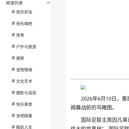
频道列表
奇珍异宝
快乐嗨吧
体育
户外与旅游
搞笑
宠物情缘
文化艺术
摄影与自拍
2026年6月10日
快乐美食
揭幕战前的鸟瞰图。
发吧网事
国际足联主席因凡蒂
精彩人生
伟大的世界杯”。国际足