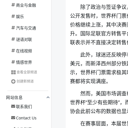
商业与金融
除了政治与签证争议
公开发售时，世界杯门票价
娱乐
价格继续上涨，其中决赛
汽车与交通
升。国际足联官方转售平
谜语对联
联表示并不直接决定转售
在线视频
此外，球迷还反映停
情感世界
美元，而新泽西州部分铁路
示，世界杯门票需求极其旺
查看全部频道
赛都将实现满座。
创建新频道
然而，美国市场调查机
网站信息
世界杯“至少有些期待”，
联系我们
协会此前公布的数据也显
Contact Us
在赛事层面，本届世