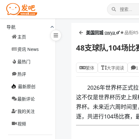
导航
美国同城
·
owya
★品衔R
主页
48支球队,104场比
资讯 News
最热门
繁体
大字阅读
1
热评
最新原创
2026年世界杯正式
这不仅是世界杯历史上规
最新评论
界杯。未来近六周时间里
我的关注
逐，共进行104场比赛，
视频