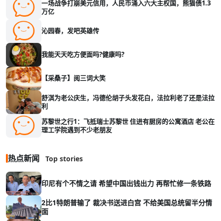
一场战争打崩美元信用，人民币涌入六大主权国，熊猫债1.3
万亿
沁园春，发吧英雄传
我能天天吃方便面吗?健康吗?
【采桑子】阅三词大笑
舒淇为老公庆生，冯德伦胡子头发花白，法拉利老了还是法拉
利
苏黎世之行1：飞抵瑞士苏黎世 住进有厨房的公寓酒店 老公在
理工学院遇到不少老朋友
热点新闻
Top stories
印尼有个不情之请 希望中国出钱出力 再帮忙修一条铁路
2比1特朗普输了 裁决书送进白宫 不给美国总统留半分情
面