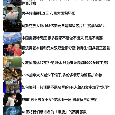
件事开始
男子背痛硬扛3天 心肌大面积坏死
马斯克放大招:168亿美元自建超级芯片厂 挑战ASML
中国需要特高压 很多国家不是做不出来 而是不需要
横滨赛张本智和兄妹双双登顶夺冠 韩乔生:国乒要正视差
距
女教师病休17年拒绝退休 只为继续领取5000多欧工资?
75%加拿大人减少下馆子,多伦多餐厅为留客拼命卷
如何鉴别一句话是不是AI写的?有人给AI文字加了“水印”
群嘲“男不男女不女”仅冰山一角 周深私生活被扒
AI正将我们带进名为「螺旋」的赛博邪教