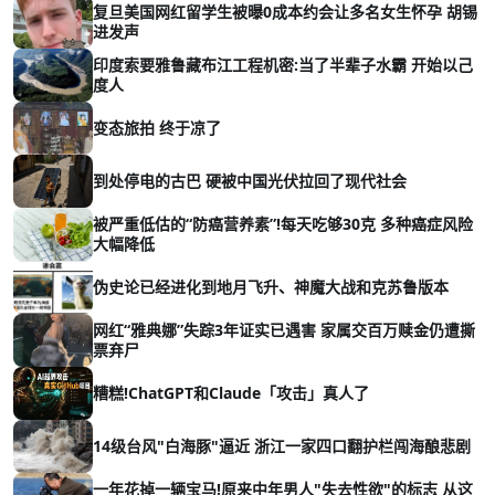
复旦美国网红留学生被曝0成本约会让多名女生怀孕 胡锡
进发声
印度索要雅鲁藏布江工程机密:当了半辈子水霸 开始以己
度人
变态旅拍 终于凉了
到处停电的古巴 硬被中国光伏拉回了现代社会
被严重低估的“防癌营养素”!每天吃够30克 多种癌症风险
大幅降低
伪史论已经进化到地月飞升、神魔大战和克苏鲁版本
网红“雅典娜”失踪3年证实已遇害 家属交百万赎金仍遭撕
票弃尸
糟糕!ChatGPT和Claude「攻击」真人了
14级台风"白海豚"逼近 浙江一家四口翻护栏闯海酿悲剧
一年花掉一辆宝马!原来中年男人"失去性欲"的标志 从这