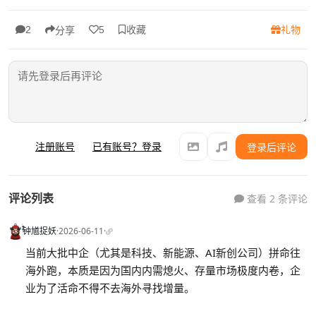
收藏
礼物
2
5
分享
注册账号
已有账号？登录
登录后评论
评论列表
查看 2 条评论
钟馗捉妖
·
2026-06-11
·
当前大批中企（尤其是科技、新能源、AI新创公司）拼命往
海外跑，本质是因为国内内需熄火、存量市场极度内卷，企
业为了活命不得不去海外寻找增量。