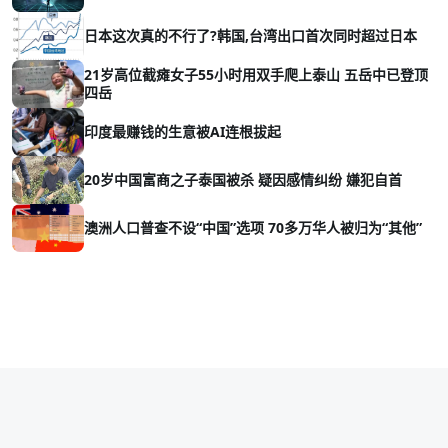
日本这次真的不行了?韩国,台湾出口首次同时超过日本
21岁高位截瘫女子55小时用双手爬上泰山 五岳中已登顶
四岳
印度最赚钱的生意被AI连根拔起
20岁中国富商之子泰国被杀 疑因感情纠纷 嫌犯自首
澳洲人口普查不设“中国”选项 70多万华人被归为“其他”