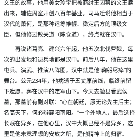
文王的故事，他用美女珍宝把被商纣王囚禁的文王赎
出来，辅佐周室开创八百年基业。司马迁说他相当于
汉代的萧何，是那种运筹帷幄、
稳定后方的顶级文
臣。但他修过散关道（陈仓道），终点就在汉中。
再说诸葛亮。建兴六年起，他五次北伐曹魏，每
次的出发地和退兵地都是汉中。前后八年，他在这里
屯兵、演武、推演八阵图，汉中就是他
“
鞠躬尽瘁
”
的
舞台。公元
234
年，他病逝于五丈原前线，临终前留
下遗愿，葬在汉中的定军山下。今天去勉县看武侯
墓，那墓前有副对联：
“
心在朝廷，原无论先主后主；
名高天下，何必辩襄阳南阳。
”
一个外地人，最后选择
长眠在异乡，在他心里，汉中大概已经不是异乡，这
里是他未竟理想的安放之所，是他精神上的归宿。