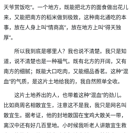
天爷赏饭吃
”
。一个地方，既能把北方的面食做出花儿
来，又能把南方的稻米做到极致，这种南北通吃的本
事，放在人身上叫
“
情商高
”
，放在地方上叫
“
得天独
厚
”
。
所以我到底是哪里人？我也说不清楚。我只是知
道，说不清楚也是一种福气。既有北方的开阔，又有
南方的细腻；既能大口吃肉，又能细品香茗。这种
“
混
血
”
的气质，是这片土地给我的，我自然照单全收。
这片土地养出的人，也带着这种
“
混血
”
的劲儿。
比如商周名相散宜生，注意这不是我，我只是网名叫
散宜生。据考证，他的封地散国在宝鸡大散关一带，
离汉中还有好几百里地。小时候我听老人讲散宜生救