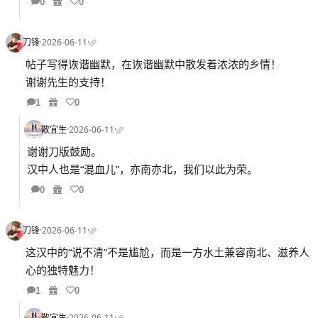
0
0
刀锋
·
2026-06-11
·
帖子写得诙谐幽默，在诙谐幽默中散发着浓浓的乡情！
谢谢先生的支持！
1
0
散宜生
·
2026-06-11
·
谢谢刀版鼓励。
汉中人也是“混血儿”，亦南亦北，我们以此为荣。
0
0
刀锋
·
2026-06-11
·
这汉中的“说不清”不是尴尬，而是一方水土兼容南北、滋养人
心的独特魅力！
1
0
散宜生
·
2026-06-11
·