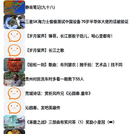
静坐笔记(九十八)
三星SK海力士偷偷测试中国设备 70岁半导体大佬的话被验证
【岁月留声】锋哥，长江那股子劲儿，咱心里都有！
【岁月留声】长江之歌
【轻松一刻】歌曲：布列瑟农 | 随手拍：艺术品 | 找不同
贵州村民洗车时多看一眼救下55人
荒城诗话：赏析风吟兄《沁园春.童年》
沁园春，发吧英雄传
《涿鹿之战》三部曲有奖问答（1）奖励小皇冠（👑）