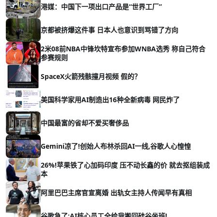
港媒：中国下一项出口产品是“世界工厂”
京都被挤爆这件事 日本人也意识到骂错了方向
2米08前NBA中锋坎特宣布参加WNBA选秀 称自己符合
参赛规则
SpaceX火箭残骸撞月视频 假的？
美国科学家用AI制造出16种全新病毒 网民炸了
中国最富的省却不爱买奢侈品
Gemini凉了!创始人布林杀回AI一线,谷歌人心惶惶
26%!苹果铁了心加码印度 压不动长鑫的价 就去抠组装成
本
阿里巴巴主席官宣离婚 出轨女主持人传闻早有真相
谷歌急了:AI核心员工全给我搬回硅谷坐班!