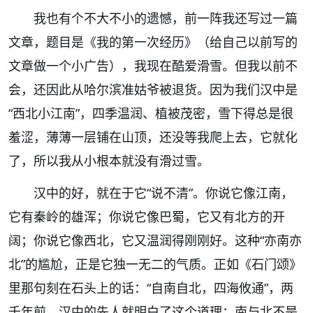
我也有个不大不小的遗憾，前一阵我还写过一篇
文章，题目是《我的第一次经历》（给自己以前写的
文章做一个小广告），我现在酷爱滑雪。但我以前不
会，还因此从哈尔滨准姑爷被退货。因为我们汉中是
“
西北小江南
”
，四季温润、植被茂密，雪下得总是很
羞涩，薄薄一层铺在山顶，还没等我爬上去，它就化
了，所以我从小根本就没有滑过雪。
汉中的好，就在于它
“
说不清
”
。你说它像江南，
它有秦岭的雄浑；你说它像巴蜀，它又有北方的开
阔；你说它像西北，它又温润得刚刚好。这种
“
亦南亦
北
”
的尴尬，正是它独一无二的气质。正如《石门颂》
里那句刻在石头上的话：
“
自南自北，四海攸通
”
，两
千年前，汉中的先人就明白了这个道理：南与北不是