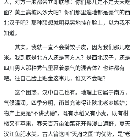
人，对方一般都会立即联想：你们那儿是不是天天吃
面？黄土高坡风沙大吧？你们那里遍地都是豪气的西
北汉子吧？那种联想就明晃晃地挂在脸上，以为我不
知道。
其实，我就一直不会擀饺子皮，因为我们那儿吃
米。我到底是北方人还是南方人？是西北汉子，还是
四川男人那种秀气里裹着豪气的混合体？也许都有
吧。往自己脸上贴金这事儿，谁又不会呢？
这个困惑，汉中自己也有。地理上它属于南方，
气候温润，四季分明，雨量充沛得让陕北老乡嫉妒；
物产上更是
“
不讲武德
”
，既有水稻又有小麦，既有柑
橘又有苹果，春天百万亩油菜花开得漫山遍野，夏天
汉江鱼肥水美。古人管这叫
“
天府之国
”
的优势，是
“
老