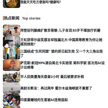
我能天天吃方便面吗?健康吗?
热点新闻
Top stories
拜登前列腺癌扩散至骨骼 儿子含泪:83岁不堪放疗折磨
王虹获菲尔兹奖感言却独漏北大:中国高等教育为何让她
感到挫败?
三国结成“生死同盟” 盟约即日起生效 又一个大三角出现
了
萨克斯:新冠99%源自美北卡实验室 美科学家:首次用AI设
计出病毒
华人回美遭海关盘查2小时 最后被要求补税
美财长断言：再过两年 霍尔木兹海峡就不重要了
印度最赚钱的生意被AI连根拔起