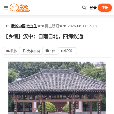
登录
注册
我的中国
·
散宜生
★★情之所归★★
·
2026-06-11 06:18
【乡情】汉中：自南自北，四海攸通
6000+
繁体
大字阅读
7 评