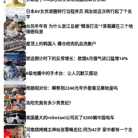
日本AV女优退圈转行当程序员 网友给这次转行起了个名
字
台风年年有 为什么浙江总被"精准打击"?答案藏在三个地
理密码里
屋顶上的韩国人 爆仓绞肉机血洗散户
禁运倒计时下的反常增长：欧盟6月俄气进口猛增14%
6级地震中的手术台：让人沉默又感动
根据相对论：瞬移到2246光年外能看见秦始皇吗
洛阳究竟有多少男贵妃?
美国最大的robotaxi公司买了3200辆中国电车
河南烧烤摊主神似张雪峰走红:同为42岁 家中都有一个女
儿