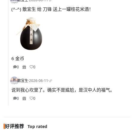
(^-^) 散宜生 给 刀锋 送上一罐桂花米酒！
6 金币
0
0
散宜生
·
2026-06-11
·
说到我心坎里了。确实不是尴尬，是汉中人的福气。
0
0
好评推荐
Top rated