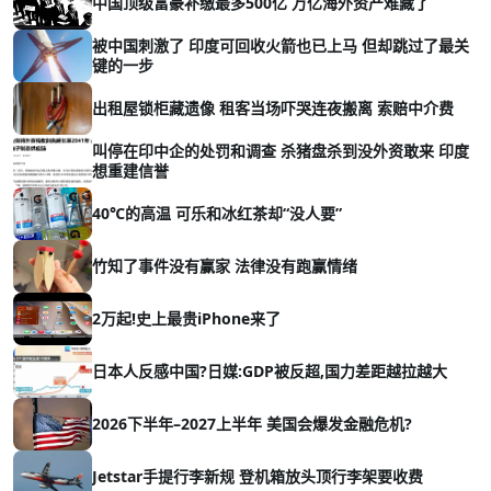
中国顶级富豪补缴最多500亿 万亿海外资产难藏了
被中国刺激了 印度可回收火箭也已上马 但却跳过了最关
键的一步
出租屋锁柜藏遗像 租客当场吓哭连夜搬离 索赔中介费
叫停在印中企的处罚和调查 杀猪盘杀到没外资敢来 印度
想重建信誉
40℃的高温 可乐和冰红茶却“没人要”
竹知了事件没有赢家 法律没有跑赢情绪
2万起!史上最贵iPhone来了
日本人反感中国?日媒:GDP被反超,国力差距越拉越大
2026下半年–2027上半年 美国会爆发金融危机?
Jetstar手提行李新规 登机箱放头顶行李架要收费