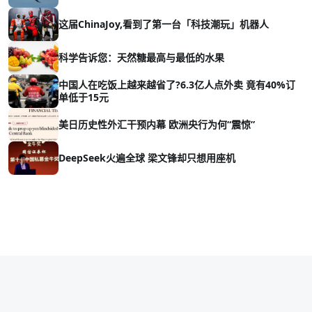
这届ChinaJoy,看到了第一台「科技潮玩」机器人
科学告诉您：天然糖最高与最低的水果
中国人在吃饭上越来越省了?6.3亿人点外卖 竟有40%订
单低于15元
美日历史性外汇干预内幕 欧洲央行为何“震惊”
DeepSeek火遍全球 梁文锋却只想用座机