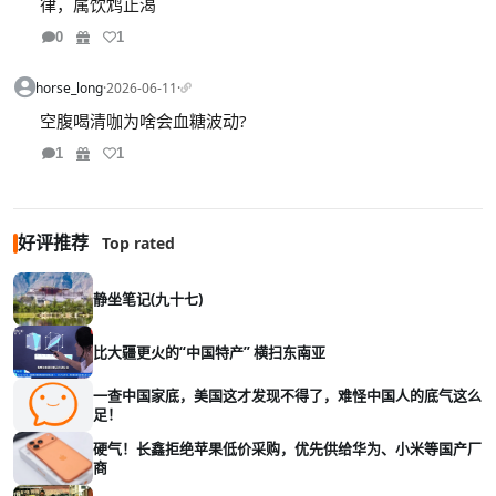
律，属饮鸩止渴
0
1
horse_long
·
2026-06-11
·
空腹喝清咖为啥会血糖波动?
1
1
好评推荐
Top rated
静坐笔记(九十七)
比大疆更火的“中国特产” 横扫东南亚
一查中国家底，美国这才发现不得了，难怪中国人的底气这么
足！
硬气！长鑫拒绝苹果低价采购，优先供给华为、小米等国产厂
商