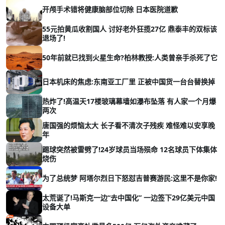
开颅手术错将健康脑部位切除 日本医院道歉
55元拍黄瓜收割国人 讨好老外狂揽27亿 鼎泰丰的双标该
退场了!
50年前就已找到火星生命?柏林教授:人类曾亲手杀死了它
日本机床的焦虑:东南亚工厂里 正被中国货一台台替换掉
热炸了!高温天17楼玻璃幕墙如瀑布坠落 有人家一个月爆
两次
唐国强的烦恼太大 长子看不清次子残疾 难怪难以安享晚
年
踢球突然被雷劈了!24岁球员当场殒命 12名球员下体集体
烧伤
为了总统梦 阿塔尔烈日下怒怼吉普赛游民:这里不是你家!
太荒诞了!马斯克一边“去中国化” 一边签下29亿美元中国
设备大单