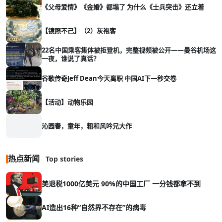
《父母爱情》《金婚》都塌了 为什么《士兵突击》还立着
【镜照不己】（2）灰袍客
22名中国乘客集体被拒登机，完整视频被公开——曼谷机场这
一夜，谁说了真话？
谷歌传奇Jeff Dean今天离职 中国AI下一秒交卷
【活动】动物乐园
沁园春，童年，粗和风吟兄大作
热点新闻
Top stories
美退税1000亿美元 90%的中国工厂 一分钱都拿不到
AI造出16种“自然界不存在”的病毒