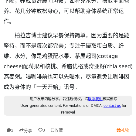
下降，养成良好晨间习惯，如补充水分、摄取全面营
养、花几分钟放松身心，可以帮助身体系统正常运
作。
柏拉吉博士建议早餐保持简单，因为重要的是能
坚持，而不是每次都完美；专注于摄取蛋白质、纤
维、水分，像是鸡蛋配水果、茅屋起司(cottage
cheese)配莓果和核桃、希腊优格或奇亚籽(chia seed)
燕麦粥。喝咖啡前也可以先喝水，尽量避免让咖啡因
成为身体的「一天开始」讯号。
用户发布内容分享，若违规侵权，请
联系我们
核实删除
User-generated content. For violations or DMCA,
contact us
for
removal
收藏
礼物
3
0
分享