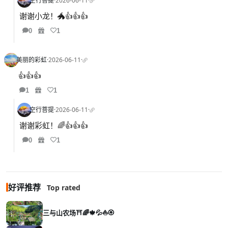
空行菩提
·
2026-06-11
·
谢谢小龙！🐲👍👍👍
0
1
美丽的彩虹
·
2026-06-11
·
👍👍👍
1
1
空行菩提
·
2026-06-11
·
谢谢彩虹！🌈👍👍👍
0
1
好评推荐
Top rated
三与山农场⛩️🌈🍁💦⛵🏵️