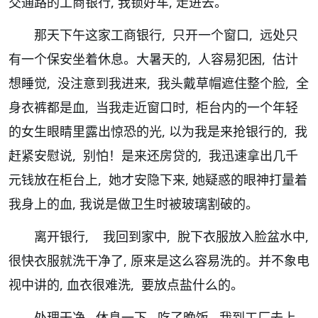
交通路的工商银行, 我锁好车, 走进去。
那天下午这家工商银行, 只开一个窗口, 远处只
有一个保安坐着休息。大暑天的, 人容易犯困, 估计
想睡觉, 没注意到我进来, 我头戴草帽遮住整个脸, 全
身衣裤都是血, 当我走近窗口时, 柜台内的一个年轻
的女生眼睛里露出惊恐的光, 以为我是来抢银行的, 我
赶紧安慰说, 别怕！是来还房贷的, 我迅速拿出几千
元钱放在柜台上, 她才安隐下来, 她疑惑的眼神打量着
我身上的血, 我说是做卫生时被玻璃割破的。
离开银行, 我回到家中, 脫下衣服放入脸盆水中,
很快衣服就洗干净了, 原来是这么容易洗的。并不象电
视中讲的, 血衣很难洗, 要放点盐什么的。
处理干净, 休息一下, 吃了晚饭, 我到工厂去上