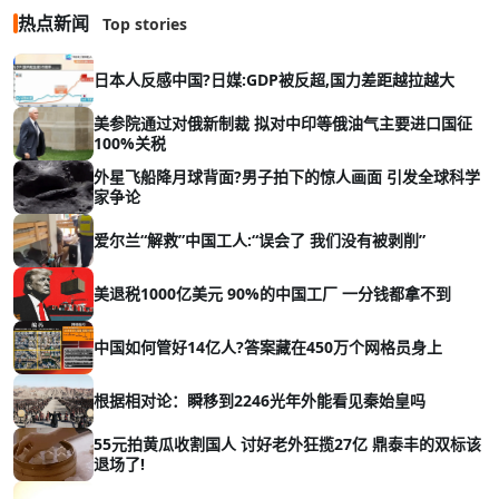
热点新闻
Top stories
日本人反感中国?日媒:GDP被反超,国力差距越拉越大
美参院通过对俄新制裁 拟对中印等俄油气主要进口国征
100%关税
外星飞船降月球背面?男子拍下的惊人画面 引发全球科学
家争论
爱尔兰“解救”中国工人:“误会了 我们没有被剥削”
美退税1000亿美元 90%的中国工厂 一分钱都拿不到
中国如何管好14亿人?答案藏在450万个网格员身上
根据相对论：瞬移到2246光年外能看见秦始皇吗
55元拍黄瓜收割国人 讨好老外狂揽27亿 鼎泰丰的双标该
退场了!