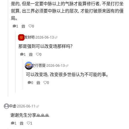
是的, 但是一定要中脉以上的气脉才能算修行者, 不是打打坐
就算, 出三界必须要中脉以上的层次, 才能打破原来固有的僵
局。
1
0
发财吧
·
2026-06-13
·
那是强到可以改变场那样吗？
1
0
空行菩提
·
2026-06-13
·
可以改变场, 改变很多世俗认为不可能的事。
0
0
中虚
·
2026-06-11
·
谢谢先生分享🙏🙏🙏
1
1