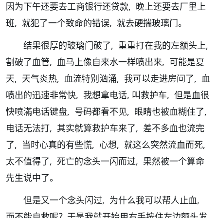
因为下午还要去工商银行还贷款, 晚上还要去厂里上
班, 就犯了一个致命的错误, 就去硬揣玻璃门。
结果很厚的玻璃门破了, 重重打在我的左额头上,
割破了血管, 血马上像自来水一样喷出来, 可能是夏
天, 天气炎热, 血流特别汹涌, 我可以走进房间了, 血
喷出的迅速非常快, 我想拿电话, 叫救护车, 但是血很
快喷滿电话键盘, 号码都看不见, 眼睛也被血糊住了,
电话无法打, 其实就算救护车来了, 差不多血也流完
了, 当时心真的有些慌, 心想, 就这么突然流血而死,
太不值得了, 死亡的念头一闪而过, 果然被一个算命
先生说中了。
但是又一个念头闪过, 为什么我可以帮人止血,
而不能自救呢？于是我就开始用右手按住左边额头发