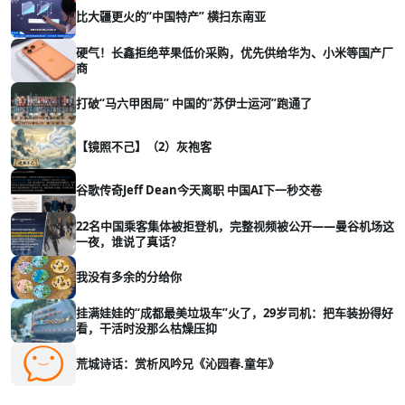
比大疆更火的“中国特产” 横扫东南亚
硬气！长鑫拒绝苹果低价采购，优先供给华为、小米等国产厂
商
打破“马六甲困局” 中国的“苏伊士运河”跑通了
【镜照不己】（2）灰袍客
谷歌传奇Jeff Dean今天离职 中国AI下一秒交卷
22名中国乘客集体被拒登机，完整视频被公开——曼谷机场这
一夜，谁说了真话？
我没有多余的分给你
挂满娃娃的“成都最美垃圾车”火了，29岁司机：把车装扮得好
看，干活时没那么枯燥压抑
荒城诗话：赏析风吟兄《沁园春.童年》