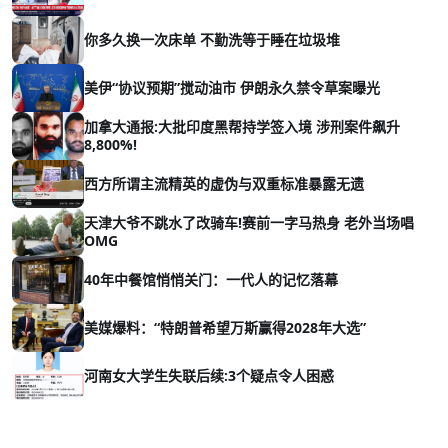
你多久换一次床单 不勤洗等于睡在垃圾堆
美伊“协议预期”搅动油市 伊朗永久禁令草案曝光
加拿大通报:大批印度黑帮持学签入境 涉刑案件飙升
8,800%!
西方所谓主流精英的虚伪与双重标准暴露无遗
天津大爷不跳水了改骑车!赛前一字马热身 老外当场唱
OMG
40年中餐馆悄悄关门：一代人的记忆落幕
美媒爆料：“特朗普希望万斯赢得2028年大选”
河南女大学生失联后续:3个疑点令人困惑