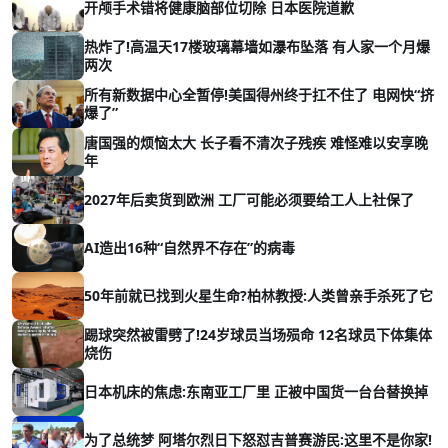
开颅手术错将健康脑部位切除 日本医院道歉
热炸了!高温天17楼玻璃幕墙如瀑布坠落 有人家一个月爆
两次
所有新数据中心全暂停!美国得州终于扛不住了 电网快“挤
爆了”
唐国强的烦恼太大 长子看不清次子残疾 难怪难以安享晚
年
2027年后卖货到欧洲 工厂可能必须要给工人上社保了
AI造出16种“自然界不存在”的病毒
50年前就已找到火星生命?柏林教授:人类曾亲手杀死了它
踢球突然被雷劈了!24岁球员当场殒命 12名球员下体集体
烧伤
日本机床的焦虑:东南亚工厂里 正被中国货一台台替换掉
为了总统梦 阿塔尔烈日下怒怼吉普赛游民:这里不是你家!