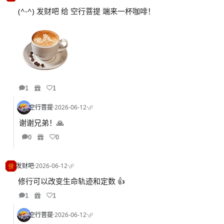
(^-^) 发财吧 给 空行菩提 端来一杯咖啡！
1
1
空行菩提
·
2026-06-12
·
谢谢兄弟！🙏
0
0
发财吧
·
2026-06-12
·
修行可以改变生命轨迹和定数 👍
1
1
空行菩提
·
2026-06-12
·