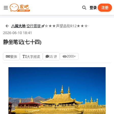
登录
注册
八闽大地
·
空行菩提
☆★★声望品衔R12★★☆
·
2026-06-10 18:41
静坐笔记(七十四)
2000+
繁体
大字阅读
15 评