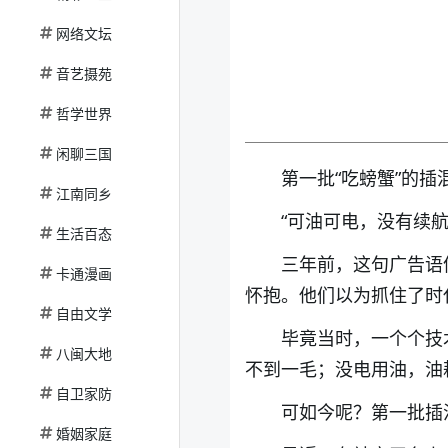
网络文坛
音艺摄苑
哲学世界
闲聊三国
第一批“吃螃蟹”的
江南同乡
“可油可电，没有续航
生活百态
三年前，这句广告语
卡通漫画
怀抱。他们以为抓住了时
自由文学
毕竟当时，一个个技
八闽大地
不到一毛；没电用油，油耗
自卫家防
可如今呢？第一批插
婚姻家庭