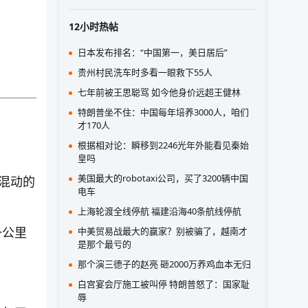
12小时热帖
日本发布排名：“中国第一，美日居后”
贵州村民洗车时多看一眼救下55人
七年前被王思聪骂 如今他身价远超王健林
特朗普坐不住：中国每年培养3000人，咱们
才170人
根据相对论：瞬移到2246光年外能看见秦始
皇吗
美国最大的robotaxi公司，买了3200辆中国
混动的
电车
上海轮渡全线停航 福建沿海40条航线停航
一公里
中美贸易战最大的赢家？别被骗了，越南才
是那个最亏的
那个演三德子的赵亮 砸2000万养鸡血本无归
白宫宴会厅施工被叫停 特朗普怒了：国家耻
辱