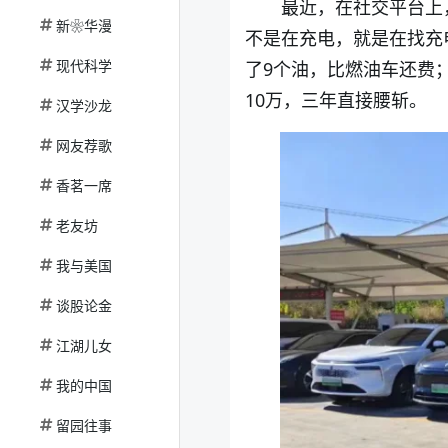
最近，在社交平台上
新❀华漫
不是在充电，就是在找充
现代科学
了9个油，比燃油车还费
10万，三年直接腰斩。
汉学沙龙
网友荐歌
香茗一席
老友坊
我与美国
谈股论金
江湖儿女
我的中国
留园往事