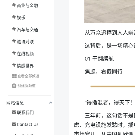
商业与金融
娱乐
汽车与交通
从万众追捧到人人嫌
谜语对联
这背后，是一场精心
在线视频
01 干翻续航
情感世界
焦虑，看傻同行
查看全部频道
创建新频道
“得插混者，得天下！
网站信息
联系我们
三年前，这句话不是
虑、充电设施发愁时，插
Contact Us
市场宠儿。从中国到欧洲