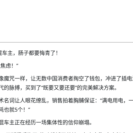
插混车主，肠子都要悔青了！
焦虑！”
像魔咒一样，让无数中国消费者掏空了钱包，冲进了插电
代的脉搏，买到了“既要又要还要”的完美解决方案。
术名词让人眼花缭乱，销售拍着胸脯保证：“满电用电，
也就5个！”
混车主正在经历一场集体性的信仰崩塌。