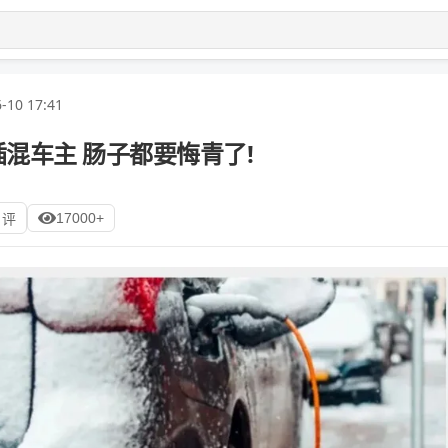
-10 17:41
插混车主 肠子都要悔青了!
17000+
 评