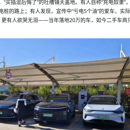
，“买插混后悔了”的吐槽铺天盖地。有人自称“充电奴隶”
电桩的路上；有人发现，宣传中“亏电5个油”的爱车，实
；更有人欲哭无泪——当年落地20万的车，如今二手车商