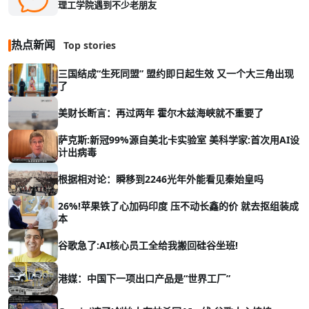
理工学院遇到不少老朋友
热点新闻
Top stories
三国结成“生死同盟” 盟约即日起生效 又一个大三角出现
了
美财长断言：再过两年 霍尔木兹海峡就不重要了
萨克斯:新冠99%源自美北卡实验室 美科学家:首次用AI设
计出病毒
根据相对论：瞬移到2246光年外能看见秦始皇吗
26%!苹果铁了心加码印度 压不动长鑫的价 就去抠组装成
本
谷歌急了:AI核心员工全给我搬回硅谷坐班!
港媒：中国下一项出口产品是“世界工厂”