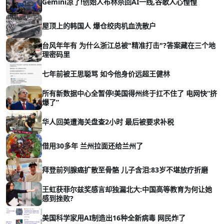
Gemini凉了!创始人布林杀回AI一线,谷歌人心惶惶
屋顶上的韩国人 爆仓绞肉机血洗散户
台风年年有 为什么浙江总被"精准打击"?答案藏在三个地
理密码里
七年前被王思聪骂 如今他身价远超王健林
所有新数据中心全暂停!美国得州终于扛不住了 电网快“挤
爆了”
华人回美遭海关盘查2小时 最后被要求补税
借用30多年 兰州拉面还给兰州了
拜登前列腺癌扩散至骨骼 儿子含泪:83岁不堪放疗折磨
王虹获菲尔兹奖感言却独漏北大:中国高等教育为何让她
感到挫败?
美国科学家用AI制造出16种全新病毒 网民炸了