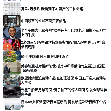
复盘7月暴跌 我看到了AI资产的三种命运
中国最富的省却不爱买奢侈品
半个车圈大佬都在骂"吹牛造车":1.5%的利润撑不起PPT
上的牛皮
2米08前NBA中锋坎特宣布参加WNBA选秀 称自己符合
参赛规则
终于 中国第10大岛 刚刚打通了!
美参院通过对俄新制裁 拟对中印等俄油气主要进口国征
100%关税
欧盟封禁强迫劳动产品 查加班社保 中国工厂迎来劳动法
大考验
外星飞船降月球背面?男子拍下的惊人画面 引发全球科学
家争论
日本AV女优退圈转行当程序员 网友给这次转行起了个名
字