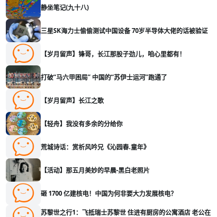
静坐笔记(九十八)
三星SK海力士偷偷测试中国设备 70岁半导体大佬的话被验证
【岁月留声】锋哥，长江那股子劲儿，咱心里都有！
打破“马六甲困局” 中国的“苏伊士运河”跑通了
【岁月留声】长江之歌
【轻舟】我没有多余的分给你
荒城诗话：赏析风吟兄《沁园春.童年》
【活动】那五月美妙的早晨-黑白老照片
砸 1700 亿建核电！中国为何非要大力发展核电？
苏黎世之行1：飞抵瑞士苏黎世 住进有厨房的公寓酒店 老公在