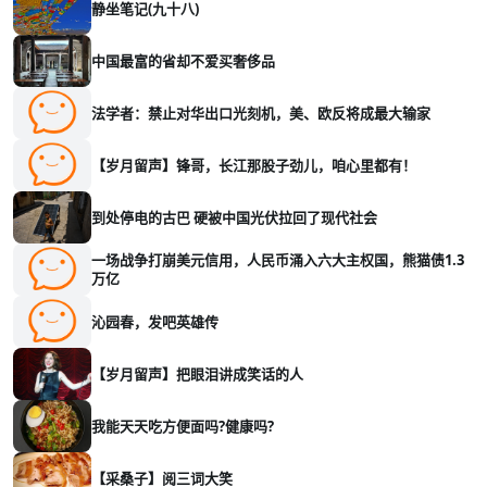
静坐笔记(九十八)
中国最富的省却不爱买奢侈品
法学者：禁止对华出口光刻机，美、欧反将成最大输家
【岁月留声】锋哥，长江那股子劲儿，咱心里都有！
到处停电的古巴 硬被中国光伏拉回了现代社会
一场战争打崩美元信用，人民币涌入六大主权国，熊猫债1.3
万亿
沁园春，发吧英雄传
【岁月留声】把眼泪讲成笑话的人
我能天天吃方便面吗?健康吗?
【采桑子】阅三词大笑