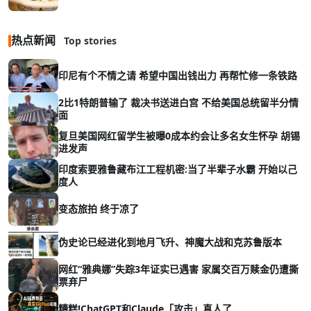
热点新闻
Top stories
印尼有个不情之请 希望中国出钱出力 再帮忙修一条铁路
2比1特朗普输了 裁决书送进白宫 不给美国总统留半分情
面
复旦美国网红留学生被曝0成本约会让多名女生怀孕 胡锡
进发声
印度索要雅鲁藏布江工程机密:当了半辈子水霸 开始以己
度人
变态旅拍 终于凉了
伪史论已经进化到地月飞升、神魔大战和克苏鲁版本
网红“雅典娜”失踪3年证实已遇害 家属交百万赎金仍遭撕
票弃尸
糟糕!ChatGPT和Claude「攻击」真人了