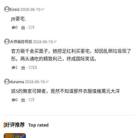
Eizeiz
·
2026-06-10
·
JB豪宅.
0
7
大师画拾苟奴
·
2026-06-10
·
官方砸千金买面子，她捞足红利买豪宅，却因乱倒垃圾现了
形。两头通吃的精致利己，终成国际笑话。
1
13
dunama
·
2026-06-10
·
該S的無家可歸者，竟然不知道那件衣服值幾萬元大洋
0
7
好评推荐
Top rated