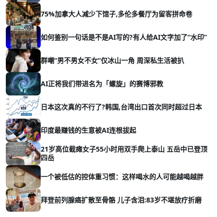
75%加拿大人减少下馆子,多伦多餐厅为留客拼命卷
如何鉴别一句话是不是AI写的?有人给AI文字加了“水印”
群嘲“男不男女不女”仅冰山一角 周深私生活被扒
AI正将我们带进名为「螺旋」的赛博邪教
日本这次真的不行了?韩国,台湾出口首次同时超过日本
印度最赚钱的生意被AI连根拔起
21岁高位截瘫女子55小时用双手爬上泰山 五岳中已登顶
四岳
一个被低估的控体重习惯：这样喝水的人可能越喝越胖
拜登前列腺癌扩散至骨骼 儿子含泪:83岁不堪放疗折磨