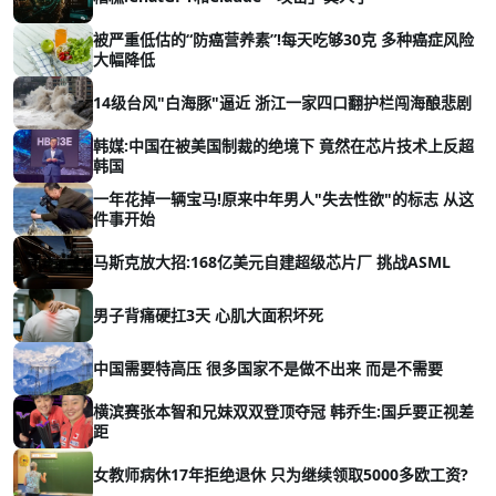
被严重低估的“防癌营养素”!每天吃够30克 多种癌症风险
大幅降低
14级台风"白海豚"逼近 浙江一家四口翻护栏闯海酿悲剧
韩媒:中国在被美国制裁的绝境下 竟然在芯片技术上反超
韩国
一年花掉一辆宝马!原来中年男人"失去性欲"的标志 从这
件事开始
马斯克放大招:168亿美元自建超级芯片厂 挑战ASML
男子背痛硬扛3天 心肌大面积坏死
中国需要特高压 很多国家不是做不出来 而是不需要
横滨赛张本智和兄妹双双登顶夺冠 韩乔生:国乒要正视差
距
女教师病休17年拒绝退休 只为继续领取5000多欧工资?