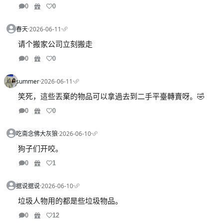
0
0
春天
·
2026-06-11
·
请个搬家公司立刻搬走
0
0
summer
·
2026-06-11
·
笑死，這些丟棄的物品可以拿過去到二手平臺轉賣呀。🤣
0
0
吃斋念佛大灰狼
·
2026-06-10
·
狗子们开咬。
0
1
据说据说
·
2026-06-10
·
垃圾人物用的都是些垃圾物品。
0
12