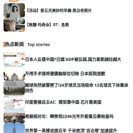
【活动】那五月美妙的早晨-黑白老照片
【焦糖·玛奇朵】07：急救
热点新闻
Top stories
日本人反感中国?日媒:GDP被反超,国力差距越拉越大
开颅手术错将健康脑部位切除 日本医院道歉
踢球突然被雷劈了!24岁球员当场殒命 12名球员下体集体
烧伤
印度要搞自主AI：模型靠中国 芯片靠美国
根据相对论：瞬移到2246光年外能看见秦始皇吗
世界第一高楼进度近半 千米绝顶“吉达塔”加速拔升