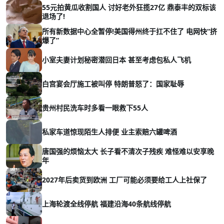
55元拍黄瓜收割国人 讨好老外狂揽27亿 鼎泰丰的双标该
退场了!
所有新数据中心全暂停!美国得州终于扛不住了 电网快“挤
爆了”
小室夫妻计划秘密潜回日本 甚至考虑包私人飞机
白宫宴会厅施工被叫停 特朗普怒了：国家耻辱
贵州村民洗车时多看一眼救下55人
私家车道惊现陌生人排便 业主索赔六罐啤酒
唐国强的烦恼太大 长子看不清次子残疾 难怪难以安享晚
年
2027年后卖货到欧洲 工厂可能必须要给工人上社保了
上海轮渡全线停航 福建沿海40条航线停航