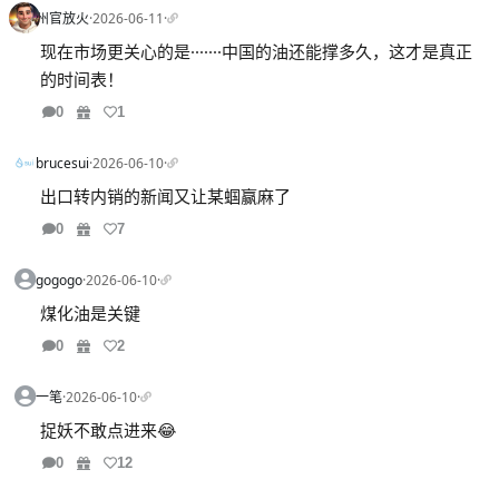
州官放火
·
2026-06-11
·
现在市场更关心的是·······中国的油还能撑多久，这才是真正
的时间表！
0
1
brucesui
·
2026-06-10
·
出口转内销的新闻又让某蝈赢麻了
0
7
gogogo
·
2026-06-10
·
煤化油是关键
0
2
一笔
·
2026-06-10
·
捉妖不敢点进来😂
0
12