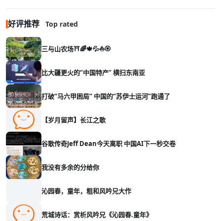
好评推荐
Top rated
三与山农场⛩️🌈🍁💦⛵🏵️
比大疆更火的“中国特产” 横扫东南亚
打破“马六甲困局” 中国的“苏伊士运河”跑通了
【岁月留声】长江之歌
谷歌传奇Jeff Dean今天离职 中国AI下一秒交卷
我没有多余的分给你
沁园春，童年，粗和风吟兄大作
荒城诗话：赏析风吟兄《沁园春.童年》