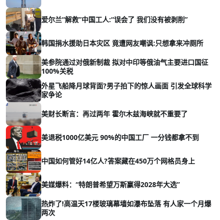
爱尔兰“解救”中国工人:“误会了 我们没有被剥削”
韩国捐水援助日本灾区 竟遭网友嘲讽:只想拿来冲厕所
美参院通过对俄新制裁 拟对中印等俄油气主要进口国征
100%关税
外星飞船降月球背面?男子拍下的惊人画面 引发全球科学
家争论
美财长断言：再过两年 霍尔木兹海峡就不重要了
美退税1000亿美元 90%的中国工厂 一分钱都拿不到
中国如何管好14亿人?答案藏在450万个网格员身上
美媒爆料：“特朗普希望万斯赢得2028年大选”
热炸了!高温天17楼玻璃幕墙如瀑布坠落 有人家一个月爆
两次