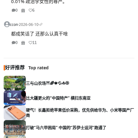
0.01% 政治学女性的尊严。
0
6
ccon
·
2026-06-10
·
都成笑话了 还那么认真干啥
0
11
好评推荐
Top rated
三与山农场⛩️🌈🍁💦⛵🏵️
比大疆更火的“中国特产” 横扫东南亚
硬气！长鑫拒绝苹果低价采购，优先供给华为、小米等国产厂
商
打破“马六甲困局” 中国的“苏伊士运河”跑通了