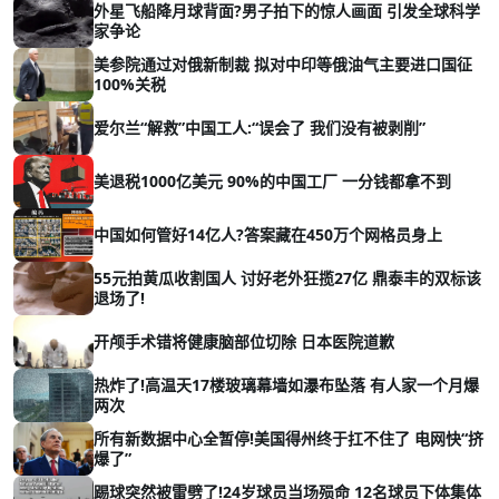
外星飞船降月球背面?男子拍下的惊人画面 引发全球科学
家争论
美参院通过对俄新制裁 拟对中印等俄油气主要进口国征
100%关税
爱尔兰“解救”中国工人:“误会了 我们没有被剥削”
美退税1000亿美元 90%的中国工厂 一分钱都拿不到
中国如何管好14亿人?答案藏在450万个网格员身上
55元拍黄瓜收割国人 讨好老外狂揽27亿 鼎泰丰的双标该
退场了!
开颅手术错将健康脑部位切除 日本医院道歉
热炸了!高温天17楼玻璃幕墙如瀑布坠落 有人家一个月爆
两次
所有新数据中心全暂停!美国得州终于扛不住了 电网快“挤
爆了”
踢球突然被雷劈了!24岁球员当场殒命 12名球员下体集体