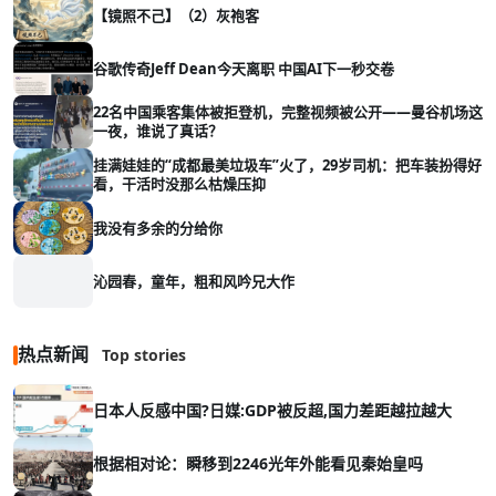
【镜照不己】（2）灰袍客
谷歌传奇Jeff Dean今天离职 中国AI下一秒交卷
22名中国乘客集体被拒登机，完整视频被公开——曼谷机场这
一夜，谁说了真话？
挂满娃娃的“成都最美垃圾车”火了，29岁司机：把车装扮得好
看，干活时没那么枯燥压抑
我没有多余的分给你
沁园春，童年，粗和风吟兄大作
热点新闻
Top stories
日本人反感中国?日媒:GDP被反超,国力差距越拉越大
根据相对论：瞬移到2246光年外能看见秦始皇吗