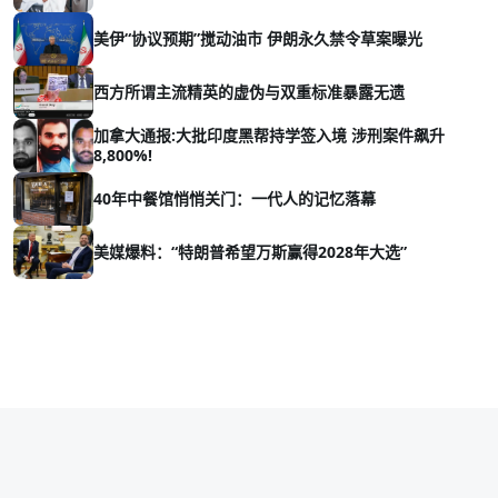
美伊“协议预期”搅动油市 伊朗永久禁令草案曝光
西方所谓主流精英的虚伪与双重标准暴露无遗
加拿大通报:大批印度黑帮持学签入境 涉刑案件飙升
8,800%!
40年中餐馆悄悄关门：一代人的记忆落幕
美媒爆料：“特朗普希望万斯赢得2028年大选”