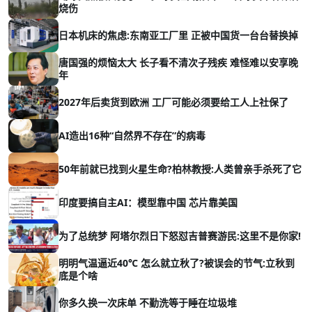
烧伤
日本机床的焦虑:东南亚工厂里 正被中国货一台台替换掉
唐国强的烦恼太大 长子看不清次子残疾 难怪难以安享晚
年
2027年后卖货到欧洲 工厂可能必须要给工人上社保了
AI造出16种“自然界不存在”的病毒
50年前就已找到火星生命?柏林教授:人类曾亲手杀死了它
印度要搞自主AI：模型靠中国 芯片靠美国
为了总统梦 阿塔尔烈日下怒怼吉普赛游民:这里不是你家!
明明气温逼近40℃ 怎么就立秋了?被误会的节气:立秋到
底是个啥
你多久换一次床单 不勤洗等于睡在垃圾堆