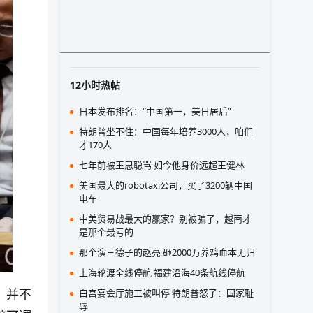
12小时热帖
日本发布排名：“中国第一，美日居后”
特朗普坐不住：中国每年培养3000人，咱们
才170人
七年前被王思聪骂 如今他身价远超王健林
美国最大的robotaxi公司，买了3200辆中国
电车
中美贸易战最大的赢家？别被骗了，越南才
是那个最亏的
那个演三德子的赵亮 砸2000万养鸡血本无归
上海轮渡全线停航 福建沿海40条航线停航
，并不
白宫宴会厅施工被叫停 特朗普怒了：国家耻
辱