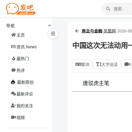
导航
商业与金融
·
凤凰网
·
2026-06
主页
中国这次无法动用一
资讯 News
最热门
繁体
大字阅读
8
热评
最新原创
唐驳虎主笔
最新评论
我的关注
视频