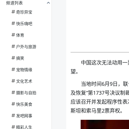
频道列表
奇珍异宝
快乐嗨吧
体育
户外与旅游
搞笑
中国这次无法动用一
宠物情缘
望。
文化艺术
当地时间6月9日，
及恢复“第1737号决议
摄影与自拍
应该召开并发起程序性表
快乐美食
斯坦和索马里2票弃权。
发吧网事
精彩人生