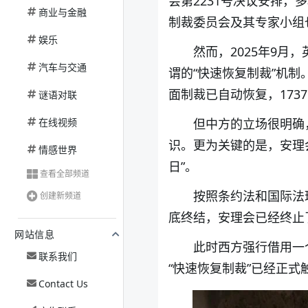
会第2231号决议安排，
商业与金融
制裁委员会及其专家小组
娱乐
然而，2025年9
汽车与交通
谓的“快速恢复制裁”机
面制裁已自动恢复，173
谜语对联
在线视频
但中方的立场很明确
识。更为关键的是，安理会第
情感世界
日”。
查看全部频道
按照条约法和国际法
创建新频道
底终结，安理会已经终止
网站信息
此时西方强行借用一
联系我们
“快速恢复制裁”已经正
Contact Us