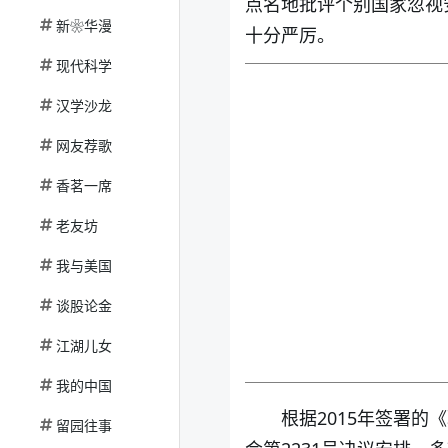
点名地批评个别国家忽视
新❀华漫
十分严厉。
现代科学
汉学沙龙
网友荐歌
香茗一席
老友坊
我与美国
谈股论金
江湖儿女
我的中国
根据2015年签署
留园往事