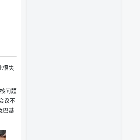
此很失
朗核问题
会议不
及巴基