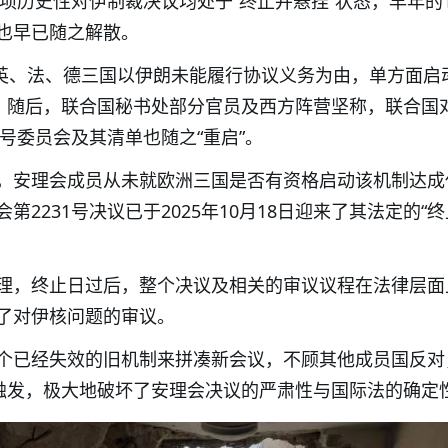
多项历史性对伊制裁决议均处于“终止并悬挂”状态，早年的1
也早已随之解散。
月，英、法、德三国以伊朗未能履行协议义务为由，单方面启
制。随后，联合国秘书处部分官员及西方阵营坚称，联合国
7号委员会及其清单也随之“重启”。
，安理会成员从未就欧洲三国是否有资格启动该机制达成
2231号决议已于2025年10月18日迎来了其法定的“终
理，终止日过后，整个决议及相关的审议议程在法律层面
了对伊核问题的审议。
个已经失效的旧机制来拼凑新会议，不顾其他成员国反对
式触发，极大地破坏了安理会决议的严肃性与国际法的确定