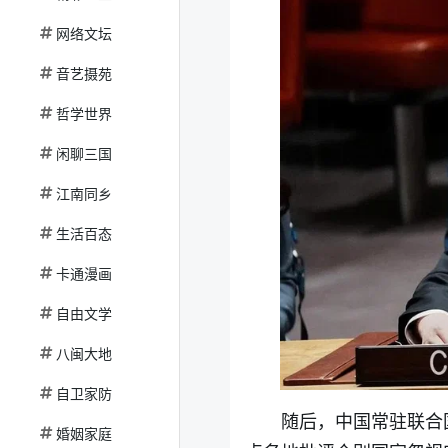
网络文坛
音艺摄苑
哲学世界
闲聊三国
江南同乡
生活百态
卡通漫画
自由文学
八闽大地
自卫家防
随后，中国常驻联合
婚姻家庭