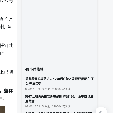
737号
动了所
对伊全
任何共
止
48小时热帖
上已彻
捐肾救妻的模范丈夫 12年后住院才发现双肾都在 子
女:无法接受
08-06 13:39 · 3 评论 · 23000+ 次阅读
，坚称
59岁江珊满头白发步履蹒跚 胖到160斤 没单位也没
性。
退休金
08-06 13:09 · 5 评论 · 22000+ 次阅读