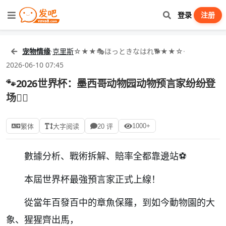
登录
注册
宠物情缘
·
克里斯
☆★★🎭ほっときなはれ🐕★★☆
·
2026-06-10 07:45
🐾2026世界杯：墨西哥动物园动物预言家纷纷登
场🐕‍🦺
1000+
繁体
大字阅读
20 评
數據分析、戰術拆解、賠率全都靠邊站⚽
本屆世界杯最強預言家正式上線！
從當年百發百中的章魚保羅，到如今動物園的大
象、猩猩齊出馬，