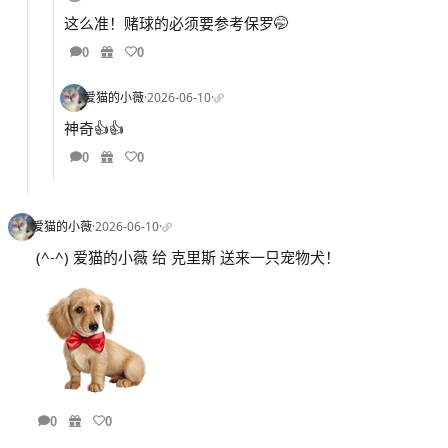
这么准！赌球的必须要参考保罗🤭
0
0
爱猫的小薇
·
2026-06-10
·
神奇👍👍
0
0
爱猫的小薇
·
2026-06-10
·
(^-^) 爱猫的小薇 给 克里斯 送来一只宠物犬！
0
0