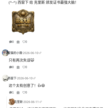
(^-^) 西窗下 给 克里斯 颁发证书最强大脑！
0
0
爱猫的小薇
·
2026-06-10
·
只有两次失误🙀
0
0
西窗下
·
2026-06-10
·
这个太有创意了！👍😆
1
0
克里斯
·
2026-06-11
·