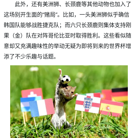
此外，还有美洲狮、长颈鹿等其他动物也加入了
这场别开生面的“赌局”。比如，一头美洲狮似乎确信
韩国队能够战胜捷克队；而六只长颈鹿则集体支持刚
果（金）队在对阵哥伦比亚时取得胜利。这些看似随
意却又充满趣味性的举动无疑为即将到来的世界杯增
添了不少乐趣与话题。