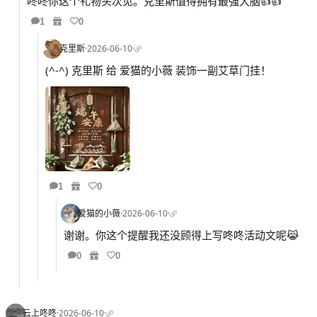
咚咚你这个礼物头次见。克里斯值得拥有最强大脑👍👍
1
0
克里斯
·
2026-06-10
·
(^-^) 克里斯 给 爱猫的小薇 装饰一副艾草门挂！
1
0
爱猫的小薇
·
2026-06-10
·
谢谢。你这个提醒我还没顾得上写咚咚活动文呢😹
0
0
云上咚咚
·
2026-06-10
·