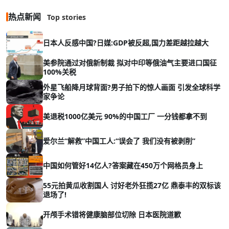
热点新闻
Top stories
日本人反感中国?日媒:GDP被反超,国力差距越拉越大
美参院通过对俄新制裁 拟对中印等俄油气主要进口国征
100%关税
外星飞船降月球背面?男子拍下的惊人画面 引发全球科学
家争论
美退税1000亿美元 90%的中国工厂 一分钱都拿不到
爱尔兰“解救”中国工人:“误会了 我们没有被剥削”
中国如何管好14亿人?答案藏在450万个网格员身上
55元拍黄瓜收割国人 讨好老外狂揽27亿 鼎泰丰的双标该
退场了!
开颅手术错将健康脑部位切除 日本医院道歉