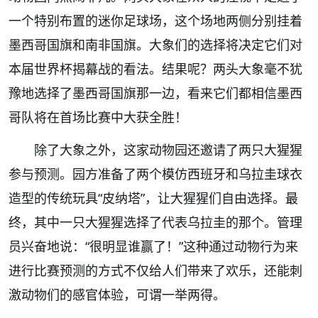
一个特别布置的迷你足球场，这个场地两侧分别挂着
墨西哥国旗和南非国旗。大象们的选择将决定它们对
本届世界杯揭幕战的看法。结果呢？两头大象毫不犹
豫地选择了墨西哥国旗那一边，看来它们都相信墨西
哥队将在首场比赛中大获全胜！
除了大象之外，这家动物园还邀请了两只大猩猩
参与预测。园方准备了两个模仿西班牙和乌拉圭球衣
造型的传统玩具“皮纳塔”，让大猩猩们自由选择。最
终，其中一只大猩猩选择了代表乌拉圭的那个。管理
员兴奋地说：“很明显谁赢了！”这种通过动物行为来
进行比赛预测的方式不仅给人们带来了欢乐，还能刺
激动物们的感官体验，可谓一举两得。