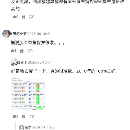
反正無論，讓誰猜怎麽猜都有50%機率猜對🤭🤭概率還是很
高的.
0
0
爱猫的小薇
·
2026-06-10
·
据说那个章鱼保罗很准。。。
1
0
西窗下
·
2026-06-10
·
好奇地去搜了一下。真的很准欸。2010年的100%正确。
2
0
祥子
·
2026-06-10
·