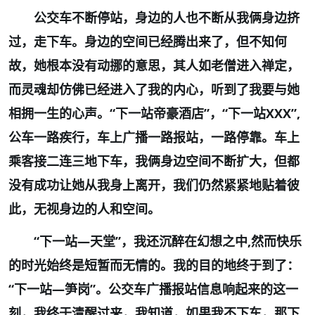
公交车不断停站，身边的人也不断从我俩身边挤
过，走下车。身边的空间已经腾出来了，但不知何
故，她根本没有动挪的意思，其人如老僧进入禅定，
而灵魂却仿佛已经进入了我的内心，听到了我要与她
相拥一生的心声。“下一站帝豪酒店”，“下一站
XXX”,
公车一路疾行，车上广播一路报站，一路停靠。车上
乘客接二连三地下车，我俩身边空间不断扩大，但都
没有成功让她从我身上离开，我们仍然紧紧地贴着彼
此，无视身边的人和空间。
“下一站
—
天堂”，我还沉醉在幻想之中
,
然而快乐
的时光始终是短暂而无情的。我的目的地终于到了：
“下一站
—
笋岗”。公交车广播报站信息响起来的这一
刻，我终于清醒过来，我知道，如果我不下车，那下