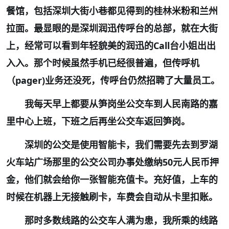
餐馆，包括深圳大街小巷都见得到的桂林米粉和兰州
拉面。最显眼的是深圳润迅传呼台的总部，就在大街
上，经常可以看到年轻貌美的润迅的
Call
台小姐出出
入入。那个时候虽然手机已经很普遍，但传呼机
（
pager)
业务还没死，传呼台仍然招聘了大量员工。
我每天早上都要从笋岗坐公交车到人民南路的嘉
里中心上班，下班之后再坐公交车返回笋岗。
深圳的公交是使用智能卡，我们需要先去到罗湖
火车站广场那里的公交公司办事处缴纳
50
元人民币押
金，他们就会给你一张智能充值卡。充好值，上车的
时候在机器上无接触刷卡，车费会自动从卡里扣账。
那时多数线路的公交车人满为患，我所乘的线路