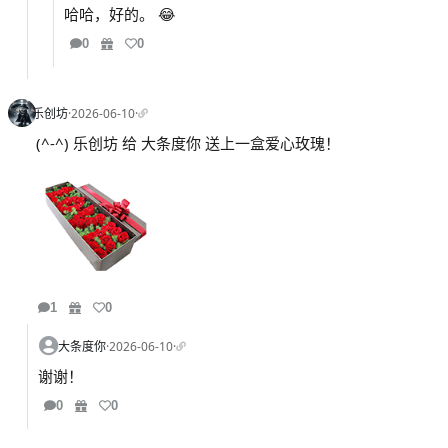
哈哈，好的。 😂
0
0
乐创坊
·
2026-06-10
·
(^-^) 乐创坊 给 大条度你 送上一盒爱心玫瑰！
1
0
大条度你
·
2026-06-10
·
谢谢！
0
0