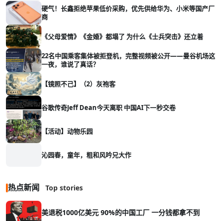
硬气！长鑫拒绝苹果低价采购，优先供给华为、小米等国产厂
商
《父母爱情》《金婚》都塌了 为什么《士兵突击》还立着
22名中国乘客集体被拒登机，完整视频被公开——曼谷机场这
一夜，谁说了真话？
【镜照不己】（2）灰袍客
谷歌传奇Jeff Dean今天离职 中国AI下一秒交卷
【活动】动物乐园
沁园春，童年，粗和风吟兄大作
热点新闻
Top stories
美退税1000亿美元 90%的中国工厂 一分钱都拿不到