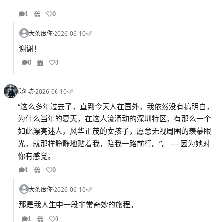
1
0
大条度你
·
2026-06-10
·
谢谢！
0
0
乐创坊
·
2026-06-10
·
“这么多年过去了，直到今天人在国外，我依然没有搞明白，
为什么当年的夏天，在这人流涌动的深圳特区，有那么一个
如此漂亮迷人，风华正茂的女孩子，愿意无视周围的羡慕眼
光，就那样静静地贴着我，陪我一路前行。”。 --- 因为她对
你有感觉。
1
0
大条度你
·
2026-06-10
·
那是我人生中一段非常奇妙的旅程。
1
0