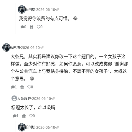
乐创坊
·
2026-06-10
·
我觉得你浪费的有点可惜。 😁
0
0
乐创坊
·
2026-06-10
·
大条兄，其实我是建议你改一下这个题目的。一个女孩子这
样做，至少对你有好感，如果你愿意，可以改成类似 “谢谢那
个在公共汽车上与我贴身接触，不离不弃的女孩子”，大概这
个意思。 😁
1
0
大条度你
·
2026-06-10
·
标题太长了，难以吸睛
1
0
乐创坊
·
2026-06-10
·