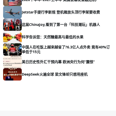
Jetstar手提行李新规 登机箱放头顶行李架要收费
这届ChinaJoy,看到了第一台「科技潮玩」机器人
科学告诉您：天然糖最高与最低的水果
中国人在吃饭上越来越省了?6.3亿人点外卖 竟有40%订
单低于15元
美日历史性外汇干预内幕 欧洲央行为何“震惊”
DeepSeek火遍全球 梁文锋却只想用座机