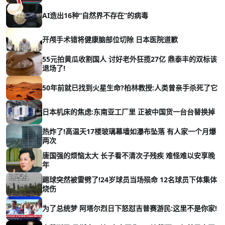
AI造出16种“自然界不存在”的病毒
开颅手术错将健康脑部位切除 日本医院道歉
55元拍黄瓜收割国人 讨好老外狂揽27亿 鼎泰丰的双标该
退场了!
50年前就已找到火星生命?柏林教授:人类曾亲手杀死了它
日本机床的焦虑:东南亚工厂里 正被中国货一台台替换掉
热炸了!高温天17楼玻璃幕墙如瀑布坠落 有人家一个月爆
两次
唐国强的烦恼太大 长子看不清次子残疾 难怪难以安享晚
年
踢球突然被雷劈了!24岁球员当场殒命 12名球员下体集体
烧伤
为了总统梦 阿塔尔烈日下怒怼吉普赛游民:这里不是你家!