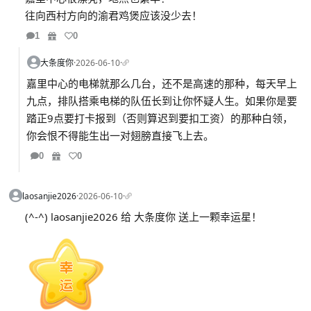
往向西村方向的渝君鸡煲应该没少去！
1
0
大条度你
·
2026-06-10
·
嘉里中心的电梯就那么几台，还不是高速的那种，每天早上
九点，排队搭乘电梯的队伍长到让你怀疑人生。如果你是要
踏正9点要打卡报到（否则算迟到要扣工资）的那种白领，
你会恨不得能生出一对翅膀直接飞上去。
0
0
laosanjie2026
·
2026-06-10
·
(^-^) laosanjie2026 给 大条度你 送上一颗幸运星！