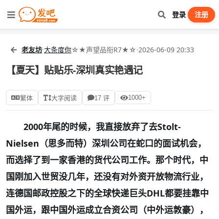
登录
注册
老友坊
·
大条度你
☆★声望品衔R7★☆
·
2026-06-09 20:33
【夏天】贴贴乐-深圳真实艳遇记
1000+
繁体
大字阅读
17 评
2000
年尾的时候，我直接放弃了去
Stolt-
Nielsen
（思多而特）深圳公司在蛇口的面试机会，
而选择了到一家香港的货代公司工作。那个时代，中
国刚加入世贸没几年，还没有对外资开放物流行业，
连德国邮政控股之下的全球快递巨头
DHL
都要挂靠中
国外运，跟中国外运成立合资公司（中外运敦豪），