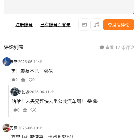
注册账号
已有账号？登录
登录后评论
评论列表
查看 17 条评论
未央
·
2026-06-11
·
美！羡慕不已！😂🤣
2
0
乐创坊
·
2026-06-11
·
哈哈！未央兄赶快去坐公共汽车啊！ 😂😂
0
0
刀锋
·
2026-06-10
·
嘉里中心很漂亮，地点也繁华！