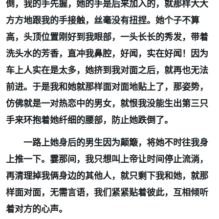
倒，我的手先握，她的手是后来加入的，
就
那样大大
方方地跟我的手接触，丝毫没有扭捏。她个子不算
高，头顶位置刚好到我眼部，一头长长的秀发，带着
洗头水的芳香，直冲我鼻腔，好闻，实在好闻！因为
车上人实在是太多，她挤到我对面之后，就再也无法
前进。于是我和她就那样面对面地贴上了，那姿势，
仿佛就是一对热恋中的男女，就恨我没能生出第三只
手来环抱着她纤细的腰部，防止她跌倒了。
一路上她身后的男生因为颠簸，将她不时往我身
上推一下。霎那间，我只想叫上帝让时间停止流淌，
再清理掉我俩身边的其他人，就只剩下我和她，就那
样面对面，无需言语，我们紧紧贴着彼此，互相倾听
着对方的心声。