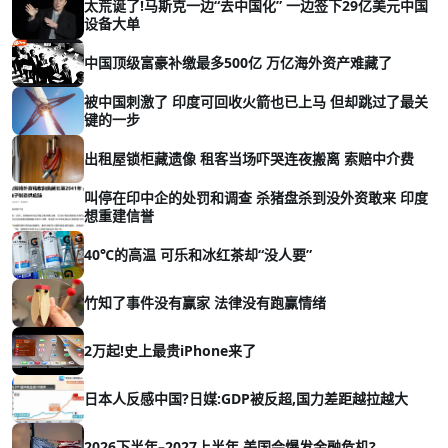
太荒诞了!马斯克一边“去中国化” 一边签下29亿美元中国
设备大单
中国顶级富豪补缴最多500亿 万亿海外资产难藏了
被中国刺激了 印度可回收火箭也已上马 但却跳过了最关
键的一步
出租屋锁柜藏遗像 租客当场吓哭连夜搬离 索赔中介费
叫停在印中企的处罚和调查 杀猪盘杀到没外资敢来 印度
想重建信誉
40℃的高温 可乐和冰红茶却“没人要”
竹知了事件没有赢家 法律没有跑赢情绪
2万起!史上最贵iPhone来了
日本人反感中国?日媒:GDP被反超,国力差距越拉越大
2026下半年–2027上半年 美国会爆发金融危机?