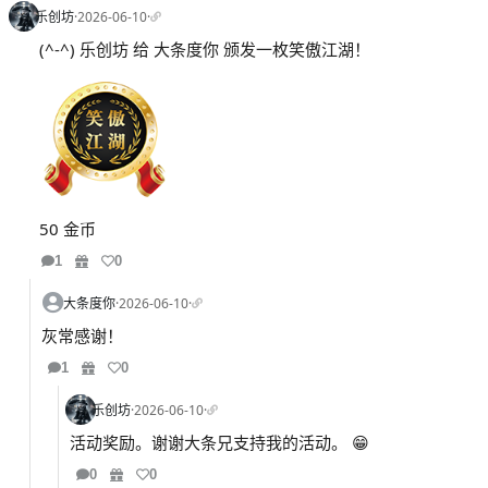
乐创坊
·
2026-06-10
·
(^-^) 乐创坊 给 大条度你 颁发一枚笑傲江湖！
50 金币
1
0
大条度你
·
2026-06-10
·
灰常感谢！
1
0
乐创坊
·
2026-06-10
·
活动奖励。谢谢大条兄支持我的活动。 😁
0
0