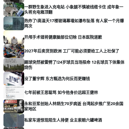
一群野生象进入充电站 小象腿不慎被线缆卡住 成年象一
头将充电箱顶翻
热炸了!高温天17楼玻璃幕墙如瀑布坠落 有人家一个月爆
两次
开颅手术错将健康脑部位切除 日本医院道歉
2027年后卖货到欧洲 工厂可能必须要给工人上社保了
踢球突然被雷劈了!24岁球员当场殒命 12名球员下体集体
烧伤
没了董宇辉 东方甄选为何反而更赚钱
七年前被王思聪骂 如今他身价远超王健林
永和豆浆创始人林炳生70岁病逝 台湾起步推广至20余国
家地区
私家车道惊现陌生人排便 业主索赔六罐啤酒