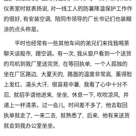
仪表室时就表扬说, 对一线工人的防暑降温保护工作作
的很好, 有安装空调, 陪同市领导的厂长书记们也装糊
涂的点头称是。
平时也经常有一些其他车间的弟兄们来找我喝茶
聊天谈股市, 蹭空调。有一次, 我从窗户看到一个送货
的司机到我厂里送完货, 在等回执单, 一个人孤独的
坐在厂区路边, 大夏天的, 路面的温度非常高, 薰得脸
上发红、滿头大汗, 很容易中暑, 我看了心中十分不
忍, 就招手请他进来, 坐坐, 休息一下, 吹吹凉风, 并
递上一杯清茶。过一会儿, 时间差不多了, 他去取回
执单就走了, 一来二去, 就熟悉了, 后来, 他有来送货
就会到我办公室坐坐。