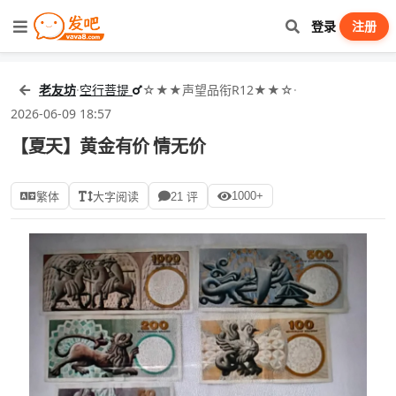
登录
注册
老友坊
·
空行菩提
☆★★声望品衔R12★★☆
·
2026-06-09 18:57
【夏天】黄金有价 情无价
1000+
繁体
大字阅读
21 评