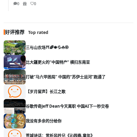
0
0
好评推荐
Top rated
三与山农场⛩️🌈🍁💦⛵🏵️
比大疆更火的“中国特产” 横扫东南亚
打破“马六甲困局” 中国的“苏伊士运河”跑通了
【岁月留声】长江之歌
谷歌传奇Jeff Dean今天离职 中国AI下一秒交卷
我没有多余的分给你
荒城诗话：赏析风吟兄《沁园春.童年》