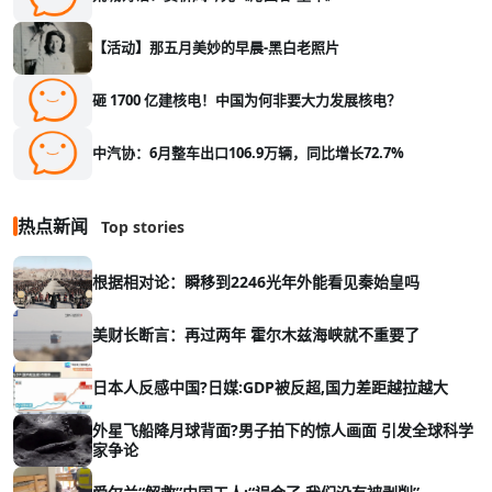
【活动】那五月美妙的早晨-黑白老照片
砸 1700 亿建核电！中国为何非要大力发展核电？
中汽协：6月整车出口106.9万辆，同比增长72.7%
热点新闻
Top stories
根据相对论：瞬移到2246光年外能看见秦始皇吗
美财长断言：再过两年 霍尔木兹海峡就不重要了
日本人反感中国?日媒:GDP被反超,国力差距越拉越大
外星飞船降月球背面?男子拍下的惊人画面 引发全球科学
家争论