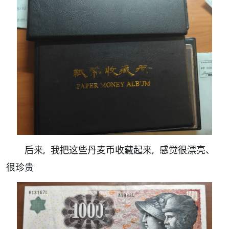
后来, 我把这些丹麦币收藏起来, 感觉很漂亮、
很珍贵