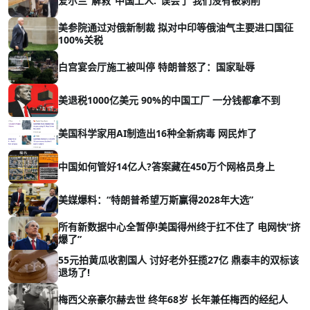
爱尔兰“解救”中国工人:“误会了 我们没有被剥削”
美参院通过对俄新制裁 拟对中印等俄油气主要进口国征
100%关税
白宫宴会厅施工被叫停 特朗普怒了：国家耻辱
美退税1000亿美元 90%的中国工厂 一分钱都拿不到
美国科学家用AI制造出16种全新病毒 网民炸了
中国如何管好14亿人?答案藏在450万个网格员身上
美媒爆料：“特朗普希望万斯赢得2028年大选”
所有新数据中心全暂停!美国得州终于扛不住了 电网快“挤
爆了”
55元拍黄瓜收割国人 讨好老外狂揽27亿 鼎泰丰的双标该
退场了!
梅西父亲豪尔赫去世 终年68岁 长年兼任梅西的经纪人