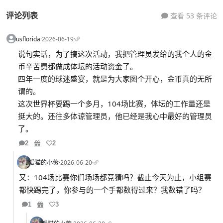
评论列表
查看 53 条评论
usflorida
·
2026-06-19
·
说句实话，为了搞这次活动，我把管理员发给的我个人的金
币辛苦费都做成体坛的活动资金了。
四年一度的球迷盛宴，就是为大家图个开心，金币真的无所
谓的。
这次世界杯要踢一个多月，104场比赛，体坛的工作量还是
挺大的。还往多体谅管理员，他已经是我心中最好的管理员
了。
2
2
爱猫的小薇
·
2026-06-20
·
又：104场比赛你们场场都竞猜吗？截止今天为止，小组赛
都快踢完了，你参与的一个手都数得过来？我数错了吗？
1
3