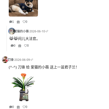
1
0
爱猫的小薇
·
2026-06-10
·
😹😹闷儿大法官。
0
0
刀锋
·
2026-06-09
·
(^-^) 刀锋 给 爱猫的小薇 送上一盆君子兰！
0
0