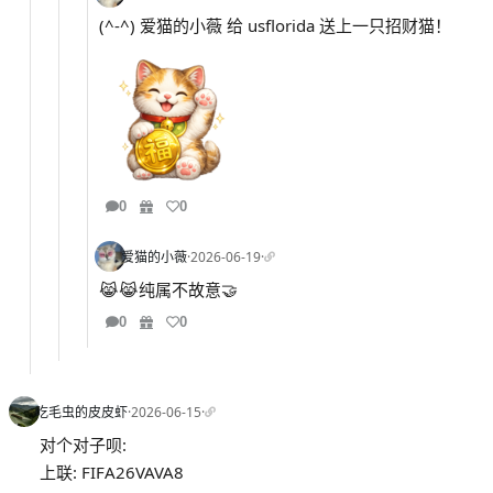
(^-^) 爱猫的小薇 给 usflorida 送上一只招财猫！
0
0
爱猫的小薇
·
2026-06-19
·
😹😹纯属不故意🤝
0
0
吃毛虫的皮皮虾
·
2026-06-15
·
对个对子呗:
上联: FIFA26VAVA8