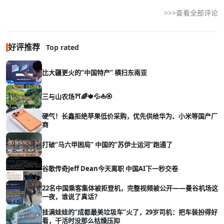
>>>查看全部评论
好评推荐
Top rated
比大疆更火的“中国特产” 横扫东南亚
三与山农场⛩️🌈🍁💦⛵🏵️
硬气！长鑫拒绝苹果低价采购，优先供给华为、小米等国产厂
商
打破“马六甲困局” 中国的“苏伊士运河”跑通了
谷歌传奇Jeff Dean今天离职 中国AI下一秒交卷
22名中国乘客集体被拒登机，完整视频被公开——曼谷机场这
一夜，谁说了真话？
挂满娃娃的“成都最美垃圾车”火了，29岁司机：把车装扮得好
看，干活时没那么枯燥压抑