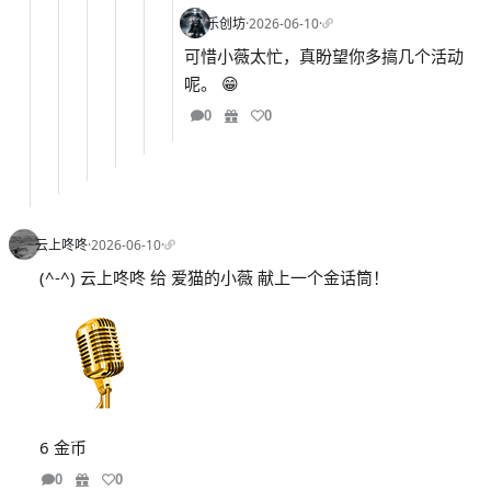
乐创坊
·
2026-06-10
·
可惜小薇太忙，真盼望你多搞几个活动
呢。 😁
0
0
云上咚咚
·
2026-06-10
·
(^-^) 云上咚咚 给 爱猫的小薇 献上一个金话筒！
6 金币
0
0