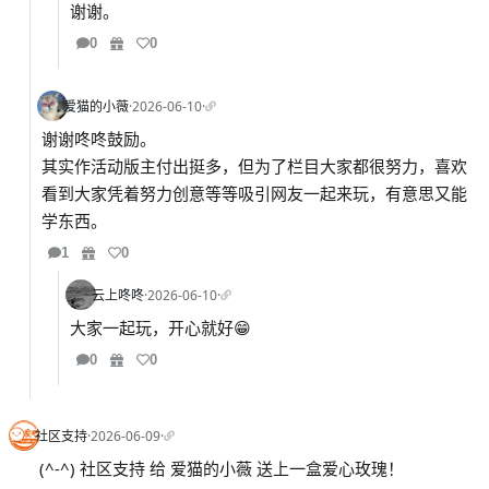
谢谢。
0
0
爱猫的小薇
·
2026-06-10
·
谢谢咚咚鼓励。
其实作活动版主付出挺多，但为了栏目大家都很努力，喜欢
看到大家凭着努力创意等等吸引网友一起来玩，有意思又能
学东西。
1
0
云上咚咚
·
2026-06-10
·
大家一起玩，开心就好😁
0
0
社区支持
·
2026-06-09
·
(^-^) 社区支持 给 爱猫的小薇 送上一盒爱心玫瑰！