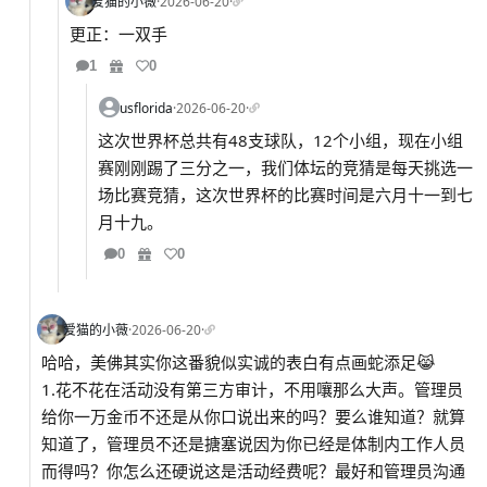
爱猫的小薇
·
2026-06-20
·
更正：一双手
1
0
usflorida
·
2026-06-20
·
这次世界杯总共有48支球队，12个小组，现在小组
赛刚刚踢了三分之一，我们体坛的竞猜是每天挑选一
场比赛竞猜，这次世界杯的比赛时间是六月十一到七
月十九。
0
0
爱猫的小薇
·
2026-06-20
·
哈哈，美佛其实你这番貌似实诚的表白有点画蛇添足😹
1.花不花在活动没有第三方审计，不用嚷那么大声。管理员
给你一万金币不还是从你口说出来的吗？要么谁知道？就算
知道了，管理员不还是搪塞说因为你已经是体制内工作人员
而得吗？你怎么还硬说这是活动经费呢？最好和管理员沟通