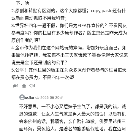
一下，哈
2.原创和转贴有区别的，这个大家都懂；copy,paste还有什
么新闻自动抓取不用我科普；
3.世界杯四年一遇不假，你们是为FIFA作宣传的？不看网友
参与度吗？你的栏目有多少原创作者？版主您还是昨天成为
原创作者的吧？
4.金币作为我们在这个网站玩的筹码，增加好玩度而已，如
果靠他挣猫粮，我家猫不出三天就饿死了😹你觉得大家说来
说去是金币还是制度的公平？
5.公平！其他栏目的版主在为众多原创作者参与的栏目每天
都在费心费力，不是四年一次😹
1
4
usflorida
·
2026-06-20
·
不好意思，一不小心又惹妹子生气了，都是我的错，诚
恳的道歉！让女人生气就是男人最大的错误！以后有机
会来佛州的话，我请客，亲自赔礼道歉。佛罗里达州三
面环海，景色怡人，是著名的旅游度假胜地，我在迈阿