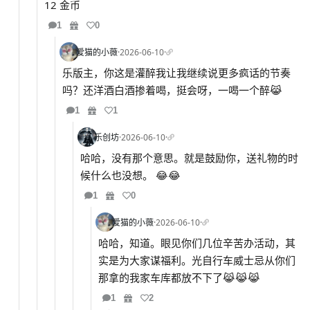
12 金币
1
0
爱猫的小薇
·
2026-06-10
·
乐版主，你这是灌醉我让我继续说更多疯话的节奏
吗？还洋酒白酒掺着喝，挺会呀，一喝一个醉😹
1
1
乐创坊
·
2026-06-10
·
哈哈，没有那个意思。就是鼓励你，送礼物的时
候什么也没想。 😂😂
1
0
爱猫的小薇
·
2026-06-10
·
哈哈，知道。眼见你们几位辛苦办活动，其
实是为大家谋福利。光自行车威士忌从你们
那拿的我家车库都放不下了😹😹😹
1
2