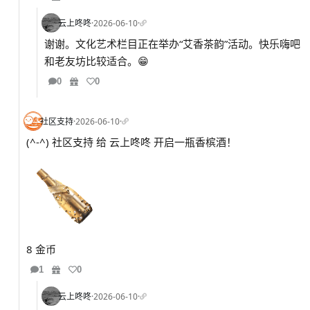
云上咚咚
·
2026-06-10
·
谢谢。文化艺术栏目正在举办“艾香茶韵”活动。快乐嗨吧
和老友坊比较适合。😁
0
0
社区支持
·
2026-06-10
·
(^-^) 社区支持 给 云上咚咚 开启一瓶香槟酒！
8 金币
1
0
云上咚咚
·
2026-06-10
·