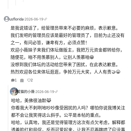
usflorida
·
2026-06-19
·
是我说错话了，给管理员带来不必要的麻烦，表示歉意。
我们发吧的管理员应该是最好的管理员了，目前为止还没有
之一，有问必答，谦卑有方，必须点赞！
欢迎小薇妹子来我们体坛做版主，我把万元资金都转给你，
随便花，咱不用羡慕别人，让别人羡慕咱😁
没想到我们体坛的活动给您带来了困扰，在此表达歉意。
热烈欢迎各位来体坛逛逛，争抢万元大奖，人人有责🤝😁
1
2
爱猫的小薇
·
2026-06-19
·
哈哈，美佛很油默😹
你看我大不刺咧地吵吵像受困扰的人吗？哪怕你说我博关注
都不会让我笑得这么斜乎。公平是本帖的重点。
哈哈，认真地，我还是觉得管理方这次有点欠考虑，解释都
透着脸红和局促，反而可爱起来，让我不忍再瞎喷了🤭没事