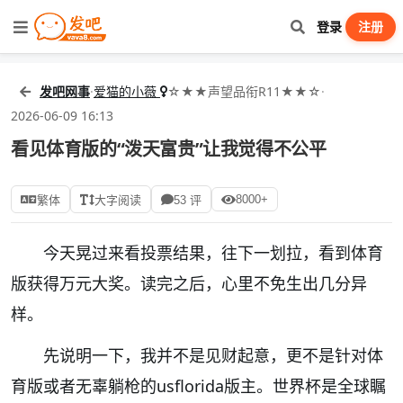
登录
注册
发吧网事
·
爱猫的小薇
☆★★声望品衔R11★★☆
·
2026-06-09 16:13
看见体育版的“泼天富贵”让我觉得不公平
8000+
繁体
大字阅读
53 评
今天晃过来看投票结果，往下一划拉，看到体育
版获得万元大奖。读完之后，心里不免生出几分异
样。
先说明一下，我并不是见财起意，更不是针对体
育版或者无辜躺枪的usflorida版主。世界杯是全球瞩