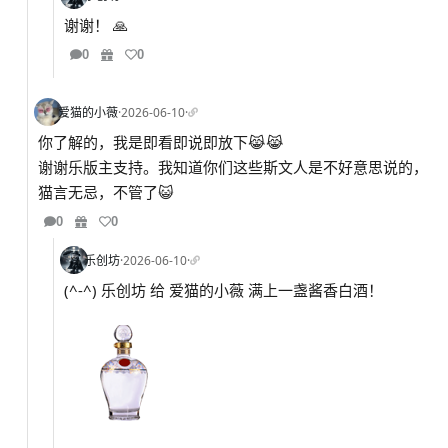
谢谢！ 🙏
0
0
爱猫的小薇
·
2026-06-10
·
你了解的，我是即看即说即放下😹😹
谢谢乐版主支持。我知道你们这些斯文人是不好意思说的，
猫言无忌，不管了😺
0
0
乐创坊
·
2026-06-10
·
(^-^) 乐创坊 给 爱猫的小薇 满上一盏酱香白酒！