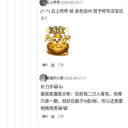
云上咚咚
·
2026-06-22
·
(^-^) 云上咚咚 给 金色加州 授予称号活宝达
人！
0
0
爱猫的小薇
·
2026-06-21
·
补刀手😹👍
据我家庸医诊断：目前我二已入膏肓，但傻
只是一期，但好在脑子9成9新，所以还是要
稍微用用😹😹
0
0