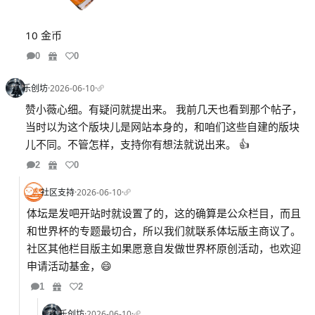
10 金币
0
0
乐创坊
·
2026-06-10
·
赞小薇心细。有疑问就提出来。 我前几天也看到那个帖子，
当时以为这个版块儿是网站本身的，和咱们这些自建的版块
儿不同。不管怎样，支持你有想法就说出来。 👍
2
0
社区支持
·
2026-06-10
·
体坛是发吧开站时就设置了的，这的确算是公众栏目，而且
和世界杯的专题最切合，所以我们就联系体坛版主商议了。
社区其他栏目版主如果愿意自发做世界杯原创活动，也欢迎
申请活动基金，😄
1
2
乐创坊
·
2026-06-10
·