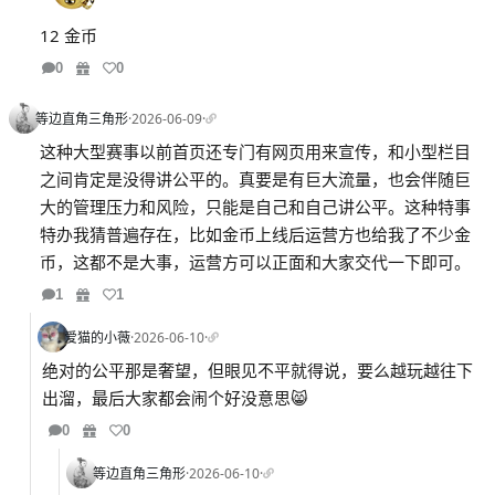
12 金币
0
0
等边直角三角形
·
2026-06-09
·
这种大型赛事以前首页还专门有网页用来宣传，和小型栏目
之间肯定是没得讲公平的。真要是有巨大流量，也会伴随巨
大的管理压力和风险，只能是自己和自己讲公平。这种特事
特办我猜普遍存在，比如金币上线后运营方也给我了不少金
币，这都不是大事，运营方可以正面和大家交代一下即可。
1
1
爱猫的小薇
·
2026-06-10
·
绝对的公平那是奢望，但眼见不平就得说，要么越玩越往下
出溜，最后大家都会闹个好没意思😸
0
0
等边直角三角形
·
2026-06-10
·