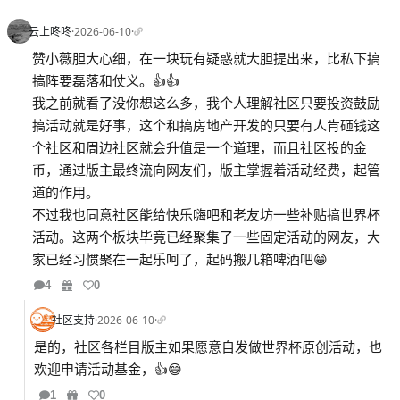
云上咚咚
·
2026-06-10
·
赞小薇胆大心细，在一块玩有疑惑就大胆提出来，比私下搞
搞阵要磊落和仗义。👍👍
我之前就看了没你想这么多，我个人理解社区只要投资鼓励
搞活动就是好事，这个和搞房地产开发的只要有人肯砸钱这
个社区和周边社区就会升值是一个道理，而且社区投的金
币，通过版主最终流向网友们，版主掌握着活动经费，起管
道的作用。
不过我也同意社区能给快乐嗨吧和老友坊一些补贴搞世界杯
活动。这两个板块毕竟已经聚集了一些固定活动的网友，大
家已经习惯聚在一起乐呵了，起码搬几箱啤酒吧😁
4
0
社区支持
·
2026-06-10
·
是的，社区各栏目版主如果愿意自发做世界杯原创活动，也
欢迎申请活动基金，👍😄
1
0