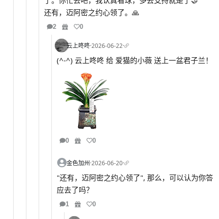
了。你忙去吧，我认真看球，多去支持就是了🤝
还有，迈阿密之约心领了。🙏
2
0
云上咚咚
·
2026-06-22
·
(^-^) 云上咚咚 给 爱猫的小薇 送上一盆君子兰！
0
0
金色加州
·
2026-06-20
·
"还有，迈阿密之约心领了", 那么，可以认为你答
应去了吗？
1
0