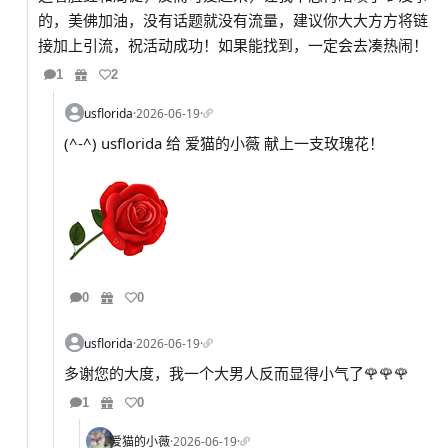
的，美佛加油，没有话题就没有流量，建议你大大方方将链
接加上引流，祝活动成功！如果能找到，一定会去凑热闹！
1
2
usflorida
·
2026-06-19
·
(^-^) usflorida 给 爱猫的小薇 献上一支玫瑰花！
0
0
usflorida
·
2026-06-19
·
多谢您的大度，我一个大男人反而显得小气了🌹🌹🌹
1
0
爱猫的小薇
·
2026-06-19
·