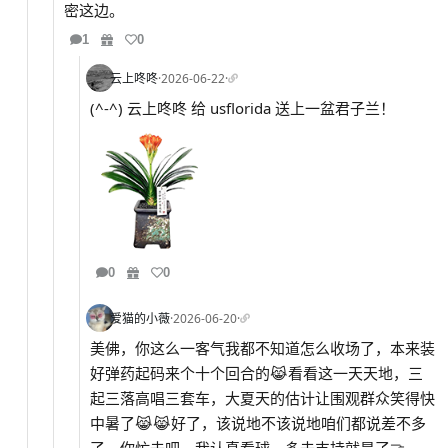
密这边。
1
0
云上咚咚
·
2026-06-22
·
(^-^) 云上咚咚 给 usflorida 送上一盆君子兰！
0
0
爱猫的小薇
·
2026-06-20
·
美佛，你这么一客气我都不知道怎么收场了，本来装
好弹药起码来个十个回合的😹看看这一天天地，三
起三落高唱三套车，大夏天的估计让围观群众笑得快
中暑了😹😹好了，该说地不该说地咱们都说差不多