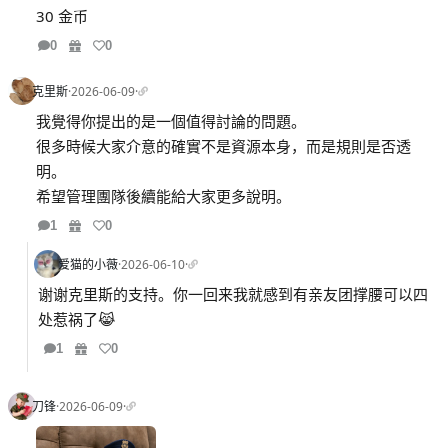
30 金币
0
0
克里斯
·
2026-06-09
·
我覺得你提出的是一個值得討論的問題。
很多時候大家介意的確實不是資源本身，而是規則是否透
明。
希望管理團隊後續能給大家更多說明。
1
0
爱猫的小薇
·
2026-06-10
·
谢谢克里斯的支持。你一回来我就感到有亲友团撑腰可以四
处惹祸了😹
1
0
刀锋
·
2026-06-09
·