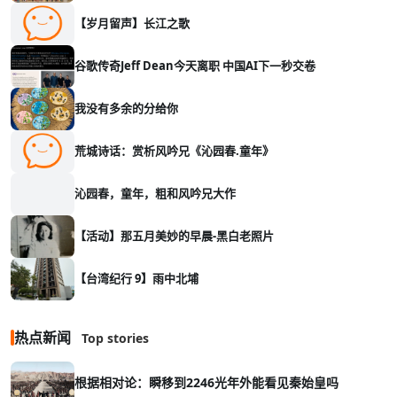
【岁月留声】长江之歌
谷歌传奇Jeff Dean今天离职 中国AI下一秒交卷
我没有多余的分给你
荒城诗话：赏析风吟兄《沁园春.童年》
沁园春，童年，粗和风吟兄大作
【活动】那五月美妙的早晨-黑白老照片
【台湾纪行 9】雨中北埔
热点新闻
Top stories
根据相对论：瞬移到2246光年外能看见秦始皇吗