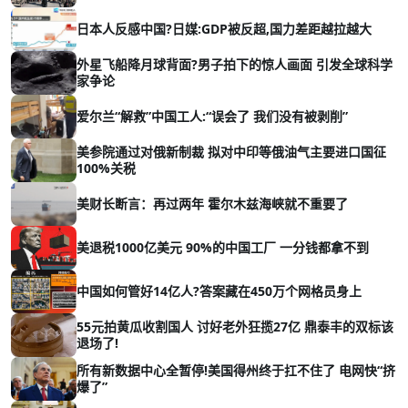
日本人反感中国?日媒:GDP被反超,国力差距越拉越大
外星飞船降月球背面?男子拍下的惊人画面 引发全球科学
家争论
爱尔兰“解救”中国工人:“误会了 我们没有被剥削”
美参院通过对俄新制裁 拟对中印等俄油气主要进口国征
100%关税
美财长断言：再过两年 霍尔木兹海峡就不重要了
美退税1000亿美元 90%的中国工厂 一分钱都拿不到
中国如何管好14亿人?答案藏在450万个网格员身上
55元拍黄瓜收割国人 讨好老外狂揽27亿 鼎泰丰的双标该
退场了!
所有新数据中心全暂停!美国得州终于扛不住了 电网快“挤
爆了”