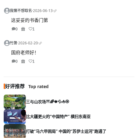
我懒不想取名
·
2026-06-13
·
这妥妥的书香门第
0
1
竹箫
·
2026-02-20
·
国府老师好！
0
1
好评推荐
Top rated
三与山农场⛩️🌈🍁💦⛵🏵️
比大疆更火的“中国特产” 横扫东南亚
打破“马六甲困局” 中国的“苏伊士运河”跑通了