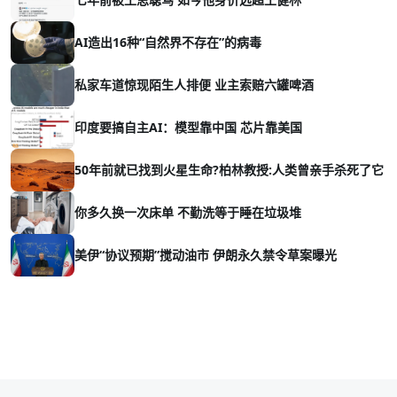
AI造出16种“自然界不存在”的病毒
私家车道惊现陌生人排便 业主索赔六罐啤酒
印度要搞自主AI：模型靠中国 芯片靠美国
50年前就已找到火星生命?柏林教授:人类曾亲手杀死了它
你多久换一次床单 不勤洗等于睡在垃圾堆
美伊“协议预期”搅动油市 伊朗永久禁令草案曝光