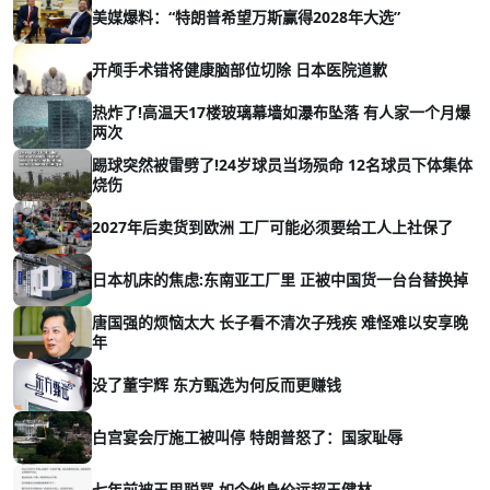
美媒爆料：“特朗普希望万斯赢得2028年大选”
开颅手术错将健康脑部位切除 日本医院道歉
热炸了!高温天17楼玻璃幕墙如瀑布坠落 有人家一个月爆
两次
踢球突然被雷劈了!24岁球员当场殒命 12名球员下体集体
烧伤
2027年后卖货到欧洲 工厂可能必须要给工人上社保了
日本机床的焦虑:东南亚工厂里 正被中国货一台台替换掉
唐国强的烦恼太大 长子看不清次子残疾 难怪难以安享晚
年
没了董宇辉 东方甄选为何反而更赚钱
白宫宴会厅施工被叫停 特朗普怒了：国家耻辱
七年前被王思聪骂 如今他身价远超王健林