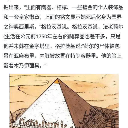
掘出来，“里面有陶器、棺椁、一些镀金的个人装饰品
和一套皇家徽章，上面的铭文显示她死后化身为冥界
之神奥西里斯，”格拉茨基说。格拉茨基说，法老荷尔
(生活在公元前1750年左右)的随葬品也差不多，只是
他并未葬在金字塔里。格拉茨基说:“荷尔的尸体被包
裹在亚麻布里，内脏被放置在特制容器里。他的脸上
戴着木乃伊面具。”