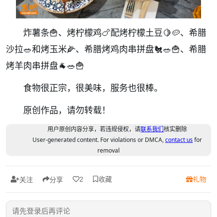
炸薯条🍟、烤柠檬鸡🍗配烤柠檬土豆🍋🥔、希腊
沙拉🥗和烤玉米🌽、希腊烤鸡肉串拼盘🐔🥗🍟、希腊
烤羊肉串拼盘🐐🥗🍟
食物很正宗，很美味，服务也很棒。
原创作品，请勿转载！
用户原创内容分享，若违规侵权，请
联系我们
核实删除
User-generated content. For violations or DMCA,
contact us
for
removal
收藏
礼物
2
关注
分享