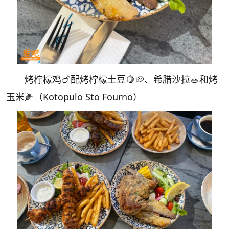
烤柠檬鸡🍗配烤柠檬土豆🍋🥔、希腊沙拉🥗和烤
玉米🌽（Kotopulo Sto Fourno）