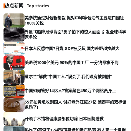
热点新闻
Top stories
美参院通过对俄新制裁 拟对中印等俄油气主要进口国征
100%关税
外星飞船降月球背面?男子拍下的惊人画面 引发全球科学
家争论
日本人反感中国?日媒:GDP被反超,国力差距越拉越大
美退税1000亿美元 90%的中国工厂 一分钱都拿不到
爱尔兰“解救”中国工人:“误会了 我们没有被剥削”
中国如何管好14亿人?答案藏在450万个网格员身上
55元拍黄瓜收割国人 讨好老外狂揽27亿 鼎泰丰的双标该
退场了!
开颅手术错将健康脑部位切除 日本医院道歉
热炸了!高温天17楼玻璃幕墙如瀑布坠落 有人家一个月爆