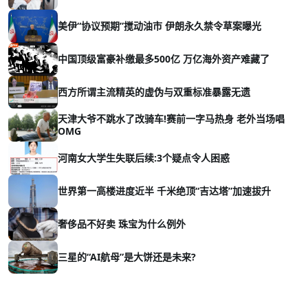
美伊“协议预期”搅动油市 伊朗永久禁令草案曝光
中国顶级富豪补缴最多500亿 万亿海外资产难藏了
西方所谓主流精英的虚伪与双重标准暴露无遗
天津大爷不跳水了改骑车!赛前一字马热身 老外当场唱
OMG
河南女大学生失联后续:3个疑点令人困惑
世界第一高楼进度近半 千米绝顶“吉达塔”加速拔升
奢侈品不好卖 珠宝为什么例外
三星的“AI航母”是大饼还是未来?