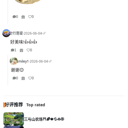
0
0
空行菩提
·
2026-06-04
·
好美味!👍👍👍
1
0
smiley1
·
2026-06-04
·
谢谢😊
0
0
好评推荐
Top rated
三与山农场⛩️🌈🍁💦⛵🏵️