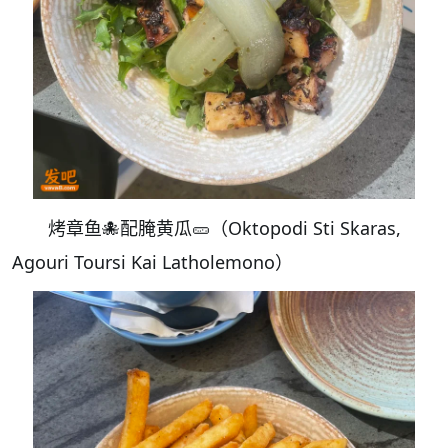
烤章鱼🐙配腌黄瓜🥒（Oktopodi Sti Skaras,
Agouri Toursi Kai Latholemono）