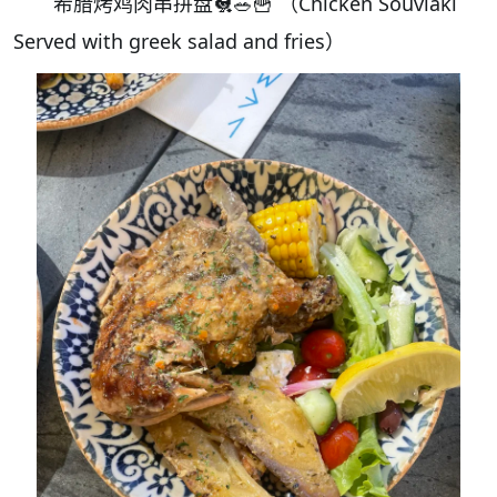
希腊烤鸡肉串拼盘🐔🥗🍟 （Chicken Souvlaki
Served with greek salad and fries）