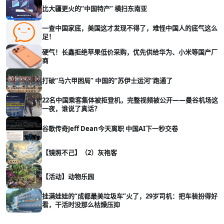
比大疆更火的“中国特产” 横扫东南亚
一查中国家底，美国这才发现不得了，难怪中国人的底气这么
足！
硬气！长鑫拒绝苹果低价采购，优先供给华为、小米等国产厂
商
打破“马六甲困局” 中国的“苏伊士运河”跑通了
22名中国乘客集体被拒登机，完整视频被公开——曼谷机场这
一夜，谁说了真话？
谷歌传奇Jeff Dean今天离职 中国AI下一秒交卷
【镜照不己】（2）灰袍客
【活动】动物乐园
挂满娃娃的“成都最美垃圾车”火了，29岁司机：把车装扮得好
看，干活时没那么枯燥压抑