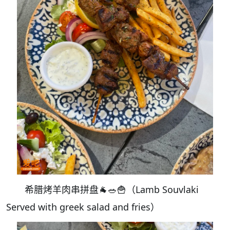
希腊烤羊肉串拼盘🐐🥗🍟（Lamb Souvlaki
Served with greek salad and fries）