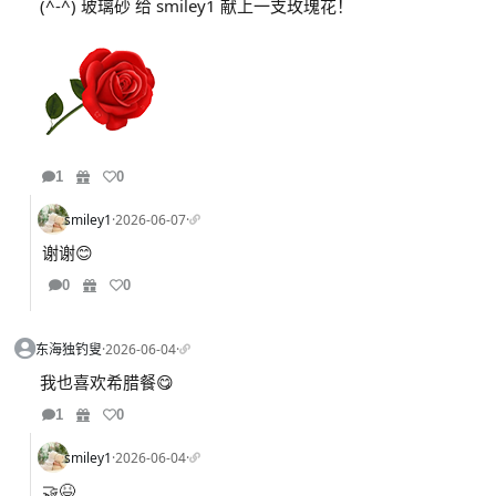
(^-^) 玻璃砂 给 smiley1 献上一支玫瑰花！
1
0
smiley1
·
2026-06-07
·
谢谢😊
0
0
东海独钓叟
·
2026-06-04
·
我也喜欢希腊餐😋
1
0
smiley1
·
2026-06-04
·
🤝😆