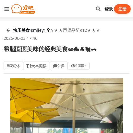
登录
注册
快乐美食
·
smiley1
☆★★声望品衔R12★★☆
·
2026-06-03 17:46
希腊🇬🇷美味的经典美食🫓🐙🐐🐔🥗
1000+
繁体
大字阅读
9 评