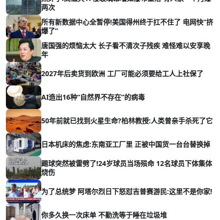
两次
所有新数据中心全暂停!美国得州终于扛不住了 电网快“挤
爆了”
唐国强的烦恼太大 长子看不清次子残疾 难怪难以安享晚
年
2027年后卖货到欧洲 工厂可能必须要给工人上社保了
AI造出16种“自然界不存在”的病毒
50年前就已找到火星生命?柏林教授:人类曾亲手杀死了它
日本机床的焦虑:东南亚工厂里 正被中国货一台台替换掉
踢球突然被雷劈了!24岁球员当场殒命 12名球员下体集体
烧伤
为了总统梦 阿塔尔烈日下怒怼吉普赛游民:这里不是你家!
你多久换一次床单 不勤洗等于睡在垃圾堆