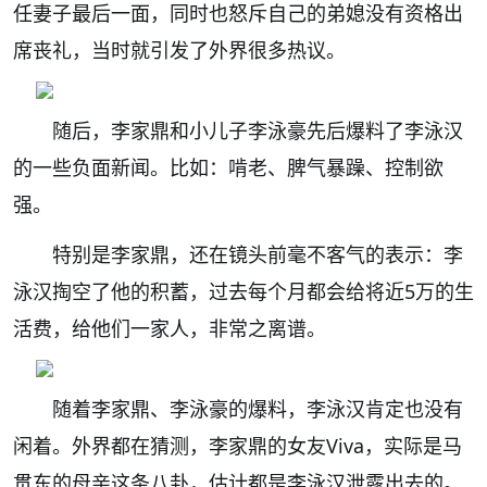
任妻子最后一面，同时也怒斥自己的弟媳没有资格出
席丧礼，当时就引发了外界很多热议。
随后，李家鼎和小儿子李泳豪先后爆料了李泳汉
的一些负面新闻。比如：啃老、脾气暴躁、控制欲
强。
特别是李家鼎，还在镜头前毫不客气的表示：李
泳汉掏空了他的积蓄，过去每个月都会给将近5万的生
活费，给他们一家人，非常之离谱。
随着李家鼎、李泳豪的爆料，李泳汉肯定也没有
闲着。外界都在猜测，李家鼎的女友Viva，实际是马
贯东的母亲这条八卦，估计都是李泳汉泄露出去的。