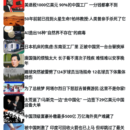
美退税1000亿美元 90%的中国工厂 一分钱都拿不到
50年前就已找到火星生命?柏林教授:人类曾亲手杀死了它
AI造出16种“自然界不存在”的病毒
日本机床的焦虑:东南亚工厂里 正被中国货一台台替换掉
唐国强的烦恼太大 长子看不清次子残疾 难怪难以安享晚
年
踢球突然被雷劈了!24岁球员当场殒命 12名球员下体集体
烧伤
为了总统梦 阿塔尔烈日下怒怼吉普赛游民:这里不是你家!
太荒诞了!马斯克一边“去中国化” 一边签下29亿美元中国
设备大单
中国顶级富豪补缴最多500亿 万亿海外资产难藏了
被中国刺激了 印度可回收火箭也已上马 但却跳过了最关