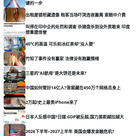
键的一步
出租屋锁柜藏遗像 租客当场吓哭连夜搬离 索赔中介费
叫停在印中企的处罚和调查 杀猪盘杀到没外资敢来 印度
想重建信誉
40℃的高温 可乐和冰红茶却“没人要”
竹知了事件没有赢家 法律没有跑赢情绪
三星的“AI航母”是大饼还是未来?
中国如何管好14亿人?答案藏在450万个网格员身上
2万起!史上最贵iPhone来了
日本人反感中国?日媒:GDP被反超,国力差距越拉越大
2026下半年–2027上半年 美国会爆发金融危机?