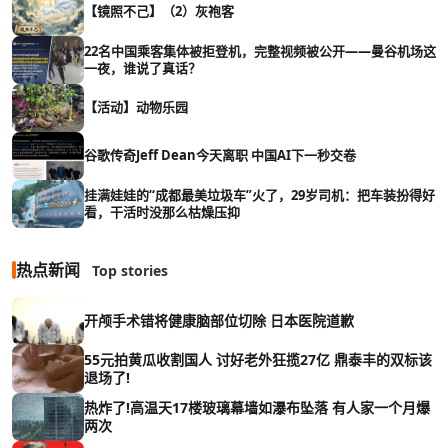
【镜照不己】（2）灰袍客
22名中国乘客集体被拒登机，完整视频被公开——曼谷机场这
一夜，谁说了真话？
【活动】动物乐园
谷歌传奇Jeff Dean今天离职 中国AI下一秒交卷
挂满娃娃的“成都最美垃圾车”火了，29岁司机：把车装扮得好
看，干活时没那么枯燥压抑
热点新闻
Top stories
开颅手术错将健康脑部位切除 日本医院道歉
55元拍黄瓜收割国人 讨好老外狂揽27亿 鼎泰丰的双标该
退场了!
热炸了!高温天17楼玻璃幕墙如瀑布坠落 有人家一个月爆
两次