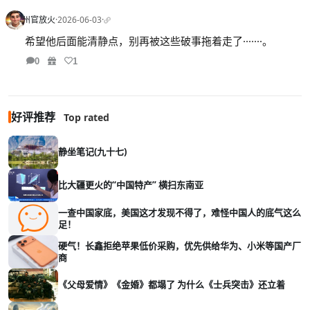
州官放火
·
2026-06-03
·
希望他后面能清静点，别再被这些破事拖着走了·······。
0
1
好评推荐
Top rated
静坐笔记(九十七)
比大疆更火的“中国特产” 横扫东南亚
一查中国家底，美国这才发现不得了，难怪中国人的底气这么
足！
硬气！长鑫拒绝苹果低价采购，优先供给华为、小米等国产厂
商
《父母爱情》《金婚》都塌了 为什么《士兵突击》还立着